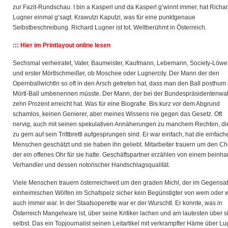
zur Fazit-Rundschau. I bin a Kasperl und da Kasperl g’winnt immer, hat Richa
Lugner einmal g‘sagt. Krawutzi Kaputzi, was für eine punktgenaue
Selbstbeschreibung. Richard Lugner ist tot. Weltberühmt in Österreich.
:::
Hier im Printlayout online lesen
Sechsmal verheiratet, Vater, Baumeister, Kaufmann, Lebemann, Society-Löwe
und erster Mörtlschmeißer, ob Moschee oder Lugnercity. Der Mann der den
Opernballwichtln so oft in den Arsch getreten hat, dass man den Ball posthum 
Mörtl-Ball umbenennen müsste. Der Mann, der bei der Bundespräsidentenwa
zehn Prozent erreicht hat. Was für eine Biografie. Bis kurz vor dem Abgrund
schamlos, keinen Genierer, aber meines Wissens nie gegen das Gesetz. Oft
nervig, auch mit seinen spekulativen Annäherungen zu manchem Rechten, di
zu gern auf sein Trittbrettl aufgesprungen sind. Er war einfach, hat die einfach
Menschen geschätzt und sie haben ihn geliebt. Mitarbeiter trauern um den Ch
der ein offenes Ohr für sie hatte. Geschäftspartner erzählen von einem beinha
Verhandler und dessen notorischer Handschlagsqualität.
Viele Menschen trauern österreichweit um den graden Michl, der im Gegensat
einheimischen Wölfen im Schafspelz sicher kein Begünstigter von wem oder 
auch immer war. In der Staatsoperette war er der Wurschtl. Er konnte, was in
Österreich Mangelware ist, über seine Kritiker lachen und am lautesten über s
selbst. Das ein Topjournalist seinen Leitartikel mit verkrampfter Häme über L