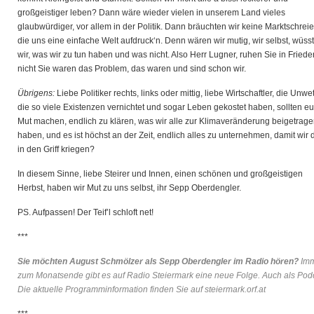
großgeistiger leben? Dann wäre wieder vielen in unserem Land vieles
glaubwürdiger, vor allem in der Politik. Dann bräuchten wir keine Marktschreie
die uns eine einfache Welt aufdruck‘n. Denn wären wir mutig, wir selbst, wüss
wir, was wir zu tun haben und was nicht. Also Herr Lugner, ruhen Sie in Friede
nicht Sie waren das Problem, das waren und sind schon wir.
Übrigens:
Liebe Politiker rechts, links oder mittig, liebe Wirtschaftler, die Unwet
die so viele Existenzen vernichtet und sogar Leben gekostet haben, sollten e
Mut machen, endlich zu klären, was wir alle zur Klimaveränderung beigetrag
haben, und es ist höchst an der Zeit, endlich alles zu unternehmen, damit wir 
in den Griff kriegen?
In diesem Sinne, liebe Steirer und Innen, einen schönen und großgeistigen
Herbst, haben wir Mut zu uns selbst, ihr Sepp Oberdengler.
PS. Aufpassen! Der Teif’l schloft net!
***
Sie möchten August Schmölzer als Sepp Oberdengler im Radio hören?
Im
zum Monatsende gibt es auf Radio Steiermark eine neue Folge. Auch als Pod
Die aktuelle Programminformation finden Sie auf
steiermark.orf.at