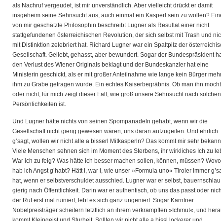
als Nachruf vergeudet, ist mir unverständlich. Aber vielleicht drückt er damit
insgeheim seine Sehnsucht aus, auch einmal ein Kasperl sein zu wollen? Ein
von mir geschätzte Philosophin beschreibt Lugner als Resultat einer nicht
stattgefundenen österreichischen Revolution, der sich selbst mit Trash und nic
mit Distinktion zelebriert hat. Richard Lugner war ein Spaltpilz der österreichi
Gesellschaft. Geliebt, gehasst, aber bewundert. Sogar der Bundespräsident h
den Verlust des Wiener Originals beklagt und der Bundeskanzler hat eine
Ministerin geschickt, als er mit großer Anteilnahme wie lange kein Bürger meh
ihm zu Grabe getragen wurde. Ein echtes Kaiserbegräbnis. Ob man ihn moch
oder nicht, für mich zeigt dieser Fall, wie groß unsere Sehnsucht nach solchen
Persönlichkeiten ist.
Und Lugner hätte nichts von seinen Spompanadeln gehabt, wenn wir die
Gesellschaft nicht gierig gewesen wären, uns daran aufzugeilen. Und ehrlich
g’sagt, wollen wir nicht alle a bisserl Mitkasperln? Das kommt mir sehr bekannt
Viele Menschen sehnen sich im Moment des Sterbens, ihr wirkliches Ich zu le
War ich zu feig? Was hätte ich besser machen sollen, können, müssen? Wovo
hab ich Angst g’habt? Hätt i, war i, wie unser »Formula uno« Tiroler immer g’s
hat, wenn er selbstverschuldet ausschied. Lugner war er selbst, bauernschla
gierig nach Öffentlichkeit. Darin war er authentisch, ob uns das passt oder nicht
der Ruf erst mal ruiniert, lebt es sich ganz ungeniert. Sogar Kärntner
Nobelpreisträger scheitern letztlich an ihrem verkrampften »Ichmut«, und her
kommt Kleingeist und Sturheit. Sollten wir nicht alle a bissl lockerer und