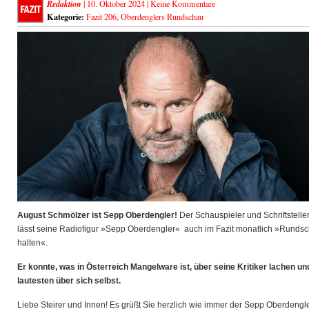
Redaktion
| 10. Oktober 2024 |
Keine Kommentare
Kategorie:
Fazit 206
,
Oberdenglers Rundschau
August Schmölzer ist Sepp Oberdengler!
Der Schauspieler und Schriftstelle
lässt seine Radiofigur »Sepp Oberdengler« auch im Fazit monatlich »Runds
halten«.
Er konnte, was in Österreich Mangelware ist, über seine Kritiker lachen u
lautesten über sich selbst.
Liebe Steirer und Innen! Es grüßt Sie herzlich wie immer der Sepp Oberdengl