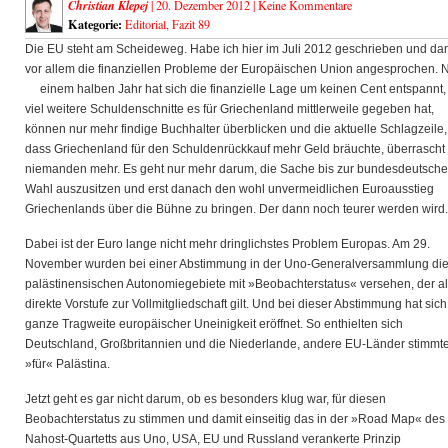
Christian Klepej
| 20. Dezember 2012 |
Keine Kommentare
Kategorie:
Editorial
,
Fazit 89
Die EU steht am Scheideweg. Habe ich hier im Juli 2012 geschrieben und da
vor allem die finanziellen Probleme der Europäischen Union angesprochen. 
einem halben Jahr hat sich die finanzielle Lage
um keinen Cent entspannt,
viel weitere Schuldenschnitte es für Griechenland mittlerweile gegeben hat,
können nur mehr findige Buchhalter überblicken und die aktuelle Schlagzeile,
dass Griechenland für den Schuldenrückkauf mehr Geld bräuchte, überrascht
niemanden mehr. Es geht nur mehr darum, die Sache bis zur bundesdeutsch
Wahl auszusitzen und erst danach den wohl unvermeidlichen Euroausstieg
Griechenlands über die Bühne zu bringen. Der dann noch teurer werden wird.
Dabei ist der Euro lange nicht mehr dringlichstes Problem Europas. Am 29.
November wurden bei einer Abstimmung in der Uno-Generalversammlung di
palästinensischen Autonomiegebiete mit »Beobachterstatus« versehen, der a
direkte Vorstufe zur Vollmitgliedschaft gilt. Und bei dieser Abstimmung hat sich
ganze Tragweite europäischer Uneinigkeit eröffnet. So enthielten sich
Deutschland, Großbritannien und die Niederlande, andere EU-Länder stimmt
»für« Palästina.
Jetzt geht es gar nicht darum, ob es besonders klug war, für diesen
Beobachterstatus zu stimmen und damit einseitig das in der »Road Map« des
Nahost-Quartetts aus Uno, USA, EU und Russland verankerte Prinzip