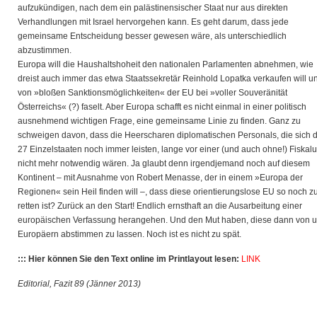
aufzukündigen, nach dem ein palästinensischer Staat nur aus direkten
Verhandlungen mit Israel hervorgehen kann. Es geht darum, dass jede
gemeinsame Entscheidung besser gewesen wäre, als unterschiedlich
abzustimmen.
Europa will die Haushaltshoheit den nationalen Parlamenten abnehmen, wie
dreist auch immer das etwa Staatssekretär Reinhold Lopatka verkaufen will u
von »bloßen Sanktionsmöglichkeiten« der EU bei »voller Souveränität
Österreichs« (?) faselt. Aber Europa schafft es nicht einmal in einer politisch
ausnehmend wichtigen Frage, eine gemeinsame Linie zu finden. Ganz zu
schweigen davon, dass die Heerscharen diplomatischen Personals, die sich d
27 Einzelstaaten noch immer leisten, lange vor einer (und auch ohne!) Fiskal
nicht mehr notwendig wären. Ja glaubt denn irgendjemand noch auf diesem
Kontinent – mit Ausnahme von Robert Menasse, der in einem »Europa der
Regionen« sein Heil finden will –, dass diese orientierungslose EU so noch z
retten ist? Zurück an den Start! Endlich ernsthaft an die Ausarbeitung einer
europäischen Verfassung herangehen. Und den Mut haben, diese dann von 
Europäern abstimmen zu lassen. Noch ist es nicht zu spät.
::: Hier können Sie den Text online im Printlayout lesen:
LINK
Editorial, Fazit 89 (Jänner 2013)