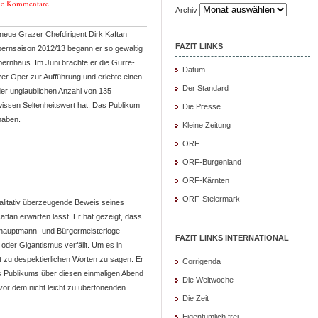
ne Kommentare
Archiv
 neue Grazer Chefdirigent Dirk Kaftan
FAZIT LINKS
Opernsaison 2012/13 begann er so gewaltig
rnhaus. Im Juni brachte er die Gurre-
Datum
er Oper zur Aufführung und erlebte einen
Der Standard
er unglaublichen Anzahl von 135
issen Seltenheitswert hat. Das Publikum
Die Presse
haben.
Kleine Zeitung
ORF
ORF-Burgenland
ORF-Kärnten
ORF-Steiermark
qualitativ überzeugende Beweis seines
ftan erwarten lässt. Er hat gezeigt, dass
eshauptmann- und Bürgermeisterloge
FAZIT LINKS INTERNATIONAL
h oder Gigantismus verfällt. Um es in
ht zu despektierlichen Worten zu sagen: Er
Corrigenda
es Publikums über diesen einmaligen Abend
Die Weltwoche
vor dem nicht leicht zu übertönenden
Die Zeit
Eigentümlich frei