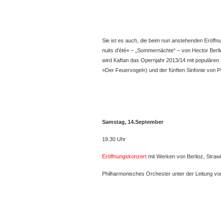
Sie ist es auch, die beim nun anstehenden Eröff
nuits d’été« – „Sommernächte“ – von Hector Berl
wird Kaftan das Opernjahr 2013/14 mit populären
»Der Feuervogel«) und der fünften Sinfonie von Pe
Samstag, 14.September
19.30 Uhr
Eröffnungskonzert
mit Werken von Berlioz, Straw
Philharmonisches Orchester unter der Leitung vo