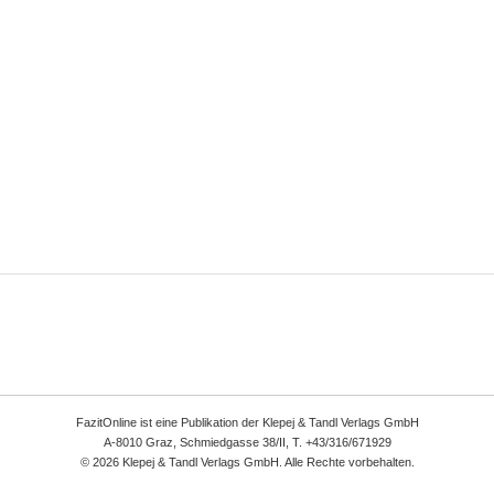
FazitOnline ist eine Publikation der Klepej & Tandl Verlags GmbH
A-8010 Graz, Schmiedgasse 38/II, T. +43/316/671929
© 2026 Klepej & Tandl Verlags GmbH. Alle Rechte vorbehalten.