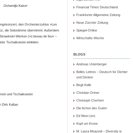
Dshamilja Kaiser
Financial Times Deutschland
Frankfurter Allgemeine Zeitung
Neue Zürcher Zeitung
nungskonzert, den Orchesterzyklus »Les
ioz, die Solostimme übernimmt. Außerdem
Spiegel-Online
 Strawinski-Werken (»L’oiseau de feu« –
Wirtschafts-Woche
ter Tschaikowski einleiten.
BLOGS
Andreas Unterberger
Belles Lettres – Deutsch für Dichter
und Denker
Birgit Kelle
Christian Ortner
inski und Tschaikowski
Christoph Chorherr
n Dirk Kaftan
Die Achse des Guten
Ed West (en)
Kopf um Krone
M. Laura Moazedi – Diversity is