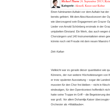
Michael Thurm
| 8. September 2013 |
Kei
Kategorie:
Aktuell
,
Kunst und Kultur
Einen fulminanten Auftakt vor dem Auftakt hat der
bereits gefeiert. Mit dem Abschlusskonzert der 
wie überzeugend sein Engagement am Grazer Ope
Lieder von Arnold Schönberg erstmals in der Graz
umjubelten Einstand. Ein Werk, das auch wegen d
Chorsängern und 140 Instrumentalisten einen gew
könnte noch viel Freude mit dem neuen Maestro 
Dirk Kaftan
Vielleicht war es gerade dieser quantitative wie 
Könnens, der nun weitere Höchstleistungen von Ka
er trotz opulenter Ausstattung – sogar die Land
mussten für den Chor frei bleiben – nicht in Kitsc
eindeutigen, für den Opernkontext hoffentlich nic
hatte seine Truppe im Griff – die Begeisterung d
war groß. Vor allem Dshamilja Kaiser überzeugte 
Orchester als »Waldtaube«.