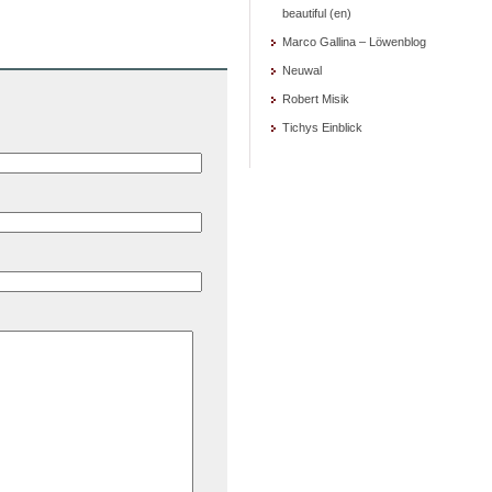
beautiful (en)
Marco Gallina – Löwenblog
Neuwal
Robert Misik
Tichys Einblick