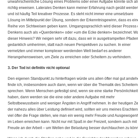
unwahrscheinliche Lösung eines Problems oder einer Aufgabe könnte sich al
richtig erweisen. Laterales Denken kann meiner Erfahrung nach geübt werde
und ist häufig Teil kreativer Prozesse. Es steht nicht immer eine umsetzbare
Lösung im Mittelpunkt der Übung, sondern der Erkenntnisgewinn, dass es ein
Reihe von Sichtweisen geben kann. Umgangssprachlich wird dieser Prozess
Denkens auch als »Querdenken« oder »um die Ecke denken« bezeichnet. W
dieser Hinweis? Wir neigen sehr oft dazu, dass wir in ausgetrampelten Pfade
gedanklich umherirren, statt nach neuen Perspektiven zu suchen. In einer
vernetzten und immer komplexer werdenden Welt bedarf es anderer
Herangehensweisen, um Ziele zu erreichen oder Scheitern zu verhindern.
3. Der Tod ist definitiv nicht optional
Den eigenen Standpunkt zu hinterfragen würde uns allen öfter mal gut ansteh
finde ich, insbesondere auch dann, wenn wir über die Thematik des Scheitern
sprechen. Wenn Menschen gefestigt sind, wenn sie eine starke Persönlichkeit
haben, dann werden sie die eine oder andere Aufgabe mit mehr
Selbstbewusstsein und weniger Ängsten in Angriff nehmen. In der heutigen Zei
der nahezu alles über Leistung definiert wird, sollten wir uns meines Erachten
viel öfter die Frage stellen, wie man ein wenig mehr Freude und Ausgewogenh
im Leben erreichen kann. Nicht nur mit Spaß in der Freizeit, sondern auch mit
Freude an der Arbeit – um Wellen der Belastung besser durchtauchen zu kön