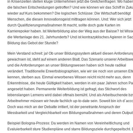
in Krisenzeiten stellen kluge Unternehmen jetzt die Gretchenfragen: Wo haben
die falschen Entscheidungen getroffen? Und wie können wir das Schiff in Zuku
wieder auf Kurs bekommen? Die logischen Schlüsse: Die Wirtschaft benötigt
Menschen, die diesen Innovationsgeist mittragen können. Und: Wer sich jetzt
durch Qualifizierungsmaßnahmen fit macht, sollte doch gute Karten im
Karrierepoker haben. Ist Weiterbildung also der Weg aus der Baisse? Ist Wiss
die Wertanlage des 21. Jahrhunderts? Und ist kontrazyklisches Agieren in Sa
Bildung das Gebot der Stunde?
Mein Verstand schreit: ja! Ob unser Bildungssystem aktuell diesen Anforderu
gewachsen ist, steht auf einem anderen Blatt. Das Szenario unserer Arbeitswe
und die Anforderungen an unser Bildungswesen haben sich heute radikal
verändert. Traditionelle Erwerbsbiographien, wie wir sie noch von unseren Elt
kennen, sterben aus. Einmal erworbenes Wissen reicht nicht mehr aus, denn
Erkenntnisse, die heute Gültigkeit haben, werden in ein paar Jahren schon Pa
angesetzt haben. Permanente Weiterbildung ist gefragt, das Stichwort des
lebenslangen Lernens wird dabei oftmals bemüht. Und als Arbeitsuchende bz
Arbeitnehmer müssen wir heute fachlich up-to-date sein. Soweit bin ich d´acco
Doch was mich an der Debatte irritiert, ist der penetrante Anspruch der
Messbarkeit und Vergleichbarkeit von Bildungsmaßnahmen und deren Output
Beispiel Bologna-Prozess: Da werden im Namen von Vereinheitlichung und
Evaluierbarkeit sture Studienpläne und starre Bildungsziele durchgepeitscht. 