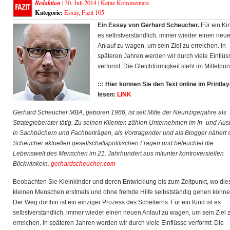
Redaktion
| 30. Juli 2014 |
Keine Kommentare
Kategorie:
Essay
,
Fazit 105
Ein Essay von Gerhard Scheucher.
Für ein Kin
es selbstverständlich, immer wieder einen neu
Anlauf zu wagen, um sein Ziel zu erreichen. In
späteren Jahren werden wir durch viele Einflüs
verformt: Die Gleichförmigkeit steht im Mittelpun
::: Hier können Sie den Text online im Printla
lesen:
LINK
Gerhard Scheucher MBA, geboren 1966, ist seit Mitte der Neunzigerjahre als
Strategieberater tätig. Zu seinen Klienten zählen Unternehmen im In- und Aus
In Sachbüchern und Fachbeiträgen, als Vortragender und als Blogger nähert 
Scheucher aktuellen gesellschaftspolitischen Fragen und beleuchtet die
Lebenswelt des Menschen im 21. Jahrhundert aus mitunter kontroversiellen
Blickwinkeln.
gerhardscheucher.com
Beobachten Sie Kleinkinder und deren Entwicklung bis zum Zeitpunkt, wo die
kleinen Menschen erstmals und ohne fremde Hilfe selbstständig gehen könne
Der Weg dorthin ist ein einziger Prozess des Scheiterns. Für ein Kind ist es
selbstverständlich, immer wieder einen neuen Anlauf zu wagen, um sein Ziel 
erreichen. In späteren Jahren werden wir durch viele Einflüsse verformt: Die