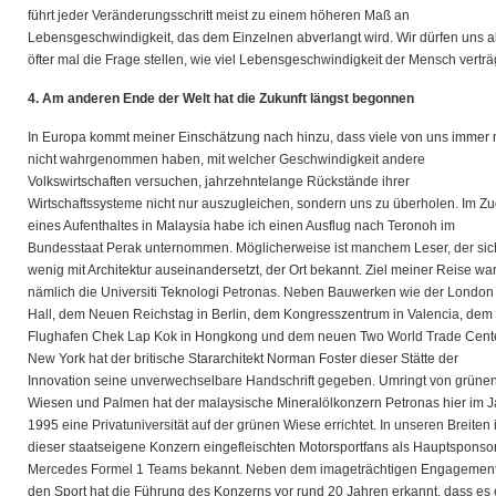
führt jeder Veränderungsschritt meist zu einem höheren Maß an
Lebensgeschwindigkeit, das dem Einzelnen abverlangt wird. Wir dürfen uns a
öfter mal die Frage stellen, wie viel Lebensgeschwindigkeit der Mensch verträ
4. Am anderen Ende der Welt hat die Zukunft längst begonnen
In Europa kommt meiner Einschätzung nach hinzu, dass viele von uns immer
nicht wahrgenommen haben, mit welcher Geschwindigkeit andere
Volkswirtschaften versuchen, jahrzehntelange Rückstände ihrer
Wirtschaftssysteme nicht nur auszugleichen, sondern uns zu überholen. Im Z
eines Aufenthaltes in Malaysia habe ich einen Ausflug nach Teronoh im
Bundesstaat Perak unternommen. Möglicherweise ist manchem Leser, der sic
wenig mit Architektur auseinandersetzt, der Ort bekannt. Ziel meiner Reise wa
nämlich die Universiti Teknologi Petronas. Neben Bauwerken wie der London 
Hall, dem Neuen Reichstag in Berlin, dem Kongresszentrum in Valencia, dem
Flughafen Chek Lap Kok in Hongkong und dem neuen Two World Trade Cente
New York hat der britische Stararchitekt Norman Foster dieser Stätte der
Innovation seine unverwechselbare Handschrift gegeben. Umringt von grüne
Wiesen und Palmen hat der malaysische Mineralölkonzern Petronas hier im J
1995 eine Privatuniversität auf der grünen Wiese errichtet. In unseren Breiten i
dieser staatseigene Konzern eingefleischten Motorsportfans als Hauptsponso
Mercedes Formel 1 Teams bekannt. Neben dem imageträchtigen Engagement
den Sport hat die Führung des Konzerns vor rund 20 Jahren erkannt, dass es 