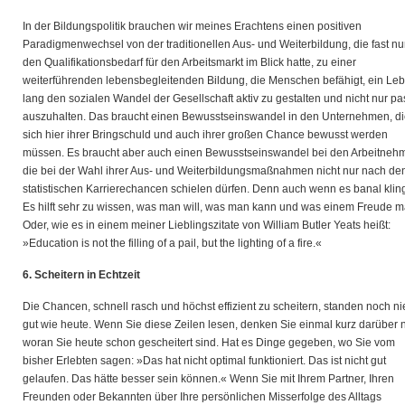
In der Bildungspolitik brauchen wir meines Erachtens einen positiven
Paradigmenwechsel von der traditionellen Aus- und Weiterbildung, die fast nu
den Qualifikationsbedarf für den Arbeitsmarkt im Blick hatte, zu einer
weiterführenden lebensbegleitenden Bildung, die Menschen befähigt, ein Le
lang den sozialen Wandel der Gesellschaft aktiv zu gestalten und nicht nur pa
auszuhalten. Das braucht einen Bewusstseinswandel in den Unternehmen, d
sich hier ihrer Bringschuld und auch ihrer großen Chance bewusst werden
müssen. Es braucht aber auch einen Bewusstseinswandel bei den Arbeitneh
die bei der Wahl ihrer Aus- und Weiterbildungsmaßnahmen nicht nur nach de
statistischen Karrierechancen schielen dürfen. Denn auch wenn es banal kling
Es hilft sehr zu wissen, was man will, was man kann und was einem Freude m
Oder, wie es in einem meiner Lieblingszitate von William Butler Yeats heißt:
»Education is not the filling of a pail, but the lighting of a fire.«
6. Scheitern in Echtzeit
Die Chancen, schnell rasch und höchst effizient zu scheitern, standen noch ni
gut wie heute. Wenn Sie diese Zeilen lesen, denken Sie einmal kurz darüber 
woran Sie heute schon gescheitert sind. Hat es Dinge gegeben, wo Sie vom
bisher Erlebten sagen: »Das hat nicht optimal funktioniert. Das ist nicht gut
gelaufen. Das hätte besser sein können.« Wenn Sie mit Ihrem Partner, Ihren
Freunden oder Bekannten über Ihre persönlichen Misserfolge des Alltags