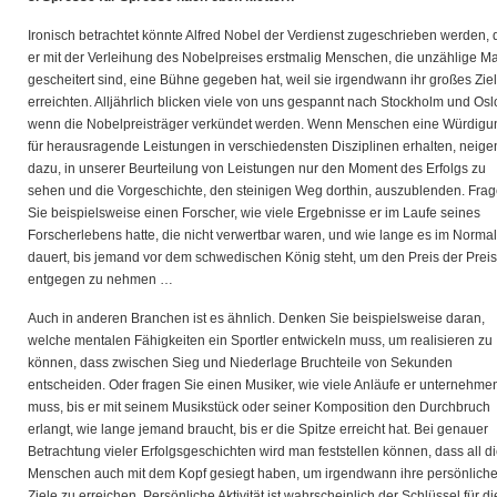
Ironisch betrachtet könnte Alfred Nobel der Verdienst zugeschrieben werden, 
er mit der Verleihung des Nobelpreises erstmalig Menschen, die unzählige M
gescheitert sind, eine Bühne gegeben hat, weil sie irgendwann ihr großes Ziel
erreichten. Alljährlich blicken viele von uns gespannt nach Stockholm und Osl
wenn die Nobelpreisträger verkündet werden. Wenn Menschen eine Würdigu
für herausragende Leistungen in verschiedensten Disziplinen erhalten, neige
dazu, in unserer Beurteilung von Leistungen nur den Moment des Erfolgs zu
sehen und die Vorgeschichte, den steinigen Weg dorthin, auszublenden. Fra
Sie beispielsweise einen Forscher, wie viele Ergebnisse er im Laufe seines
Forscherlebens hatte, die nicht verwertbar waren, und wie lange es im Normalf
dauert, bis jemand vor dem schwedischen König steht, um den Preis der Prei
entgegen zu nehmen …
Auch in anderen Branchen ist es ähnlich. Denken Sie beispielsweise daran,
welche mentalen Fähigkeiten ein Sportler entwickeln muss, um realisieren zu
können, dass zwischen Sieg und Niederlage Bruchteile von Sekunden
entscheiden. Oder fragen Sie einen Musiker, wie viele Anläufe er unternehme
muss, bis er mit seinem Musikstück oder seiner Komposition den Durchbruch
erlangt, wie lange jemand braucht, bis er die Spitze erreicht hat. Bei genauer
Betrachtung vieler Erfolgsgeschichten wird man feststellen können, dass all d
Menschen auch mit dem Kopf gesiegt haben, um irgendwann ihre persönlich
Ziele zu erreichen. Persönliche Aktivität ist wahrscheinlich der Schlüssel für di