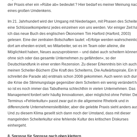
der Praxis eher ein »Rübe ab« bedeutet ? Hier bedarf es meiner Meinung na
eines großen Umdenkens.
Im 21. Jahrhundert wird der Umgang mit Niederlagen, mit Phasen des Scheite
eine Schlüsselkompetenz jedes einzelnen von uns werden. Vor einiger Zeit h
ich das neue Buch des englischen Ökonomen Tim Harford (Harford, 2003)
gelesen. Eine der zentralen Botschaften lautet: »Erfolge werden wahrscheinli
dort am ehesten erzielt, wo Mitarbeiter, sei es im Team oder alleine, die
Möglichkeit haben, Neues auszuprobieren – und dabei auch scheitern könne
ohne sich oder das gesamte Unternehmen zu gefährden«, so der
Deutschlandfunk in einer ersten Rezension. Zu dieser Erkenntnis bin ich auch
meinen Scheiter-Büchern (Die Kraft des Scheiterns, Die Aufwärtsspirale, Ein Ir
schreitet die Parade ab) erstmals schon 2008 gekommen. Auch wenn sich du
die Krise die Stimmungslage gegenüber dem Scheitern ein wenig verändert h
so ist es noch immer das Tabuthema schlechthin in vielen Unternehmen. Das
Management fordert sehr häufig Innovationen, aber möglichst ohne Fehler. De
Terminus »Fehlerkultur« passt zwar gut in die allgemeine Rhetorik und in
differenzierte Unternehmensleitbilder, aber die gelebte Praxis sieht anders au
Und zu diesem Klima gesellt sich dann noch der Umstand, dass mit dieser
mangelnden Scheiterkultur eine fehlende Kultur des kritischen Diskurses
einhergeht.
8. Sprosse für Sprosse nach oben klettern