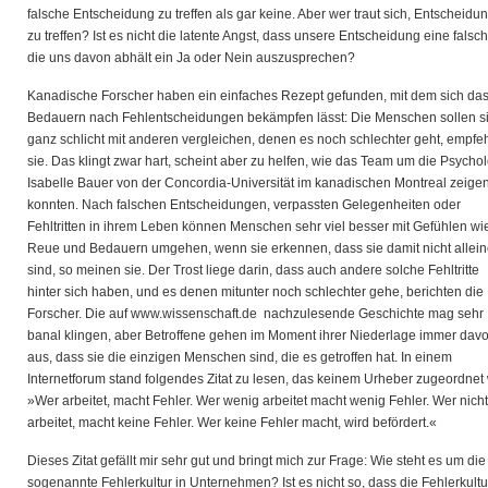
falsche Entscheidung zu treffen als gar keine. Aber wer traut sich, Entscheidu
zu treffen? Ist es nicht die latente Angst, dass unsere Entscheidung eine falsche
die uns davon abhält ein Ja oder Nein auszusprechen?
Kanadische Forscher haben ein einfaches Rezept gefunden, mit dem sich da
Bedauern nach Fehlentscheidungen bekämpfen lässt: Die Menschen sollen s
ganz schlicht mit anderen vergleichen, denen es noch schlechter geht, empfe
sie. Das klingt zwar hart, scheint aber zu helfen, wie das Team um die Psycho
Isabelle Bauer von der Concordia-Universität im kanadischen Montreal zeige
konnten. Nach falschen Entscheidungen, verpassten Gelegenheiten oder
Fehltritten in ihrem Leben können Menschen sehr viel besser mit Gefühlen wi
Reue und Bedauern umgehen, wenn sie erkennen, dass sie damit nicht allei
sind, so meinen sie. Der Trost liege darin, dass auch andere solche Fehltritte
hinter sich haben, und es denen mitunter noch schlechter gehe, berichten die
Forscher. Die auf www.wissenschaft.de nachzulesende Geschichte mag sehr
banal klingen, aber Betroffene gehen im Moment ihrer Niederlage immer dav
aus, dass sie die einzigen Menschen sind, die es getroffen hat. In einem
Internetforum stand folgendes Zitat zu lesen, das keinem Urheber zugeordnet 
»Wer arbeitet, macht Fehler. Wer wenig arbeitet macht wenig Fehler. Wer nicht
arbeitet, macht keine Fehler. Wer keine Fehler macht, wird befördert.«
Dieses Zitat gefällt mir sehr gut und bringt mich zur Frage: Wie steht es um die
sogenannte Fehlerkultur in Unternehmen? Ist es nicht so, dass die Fehlerkultu