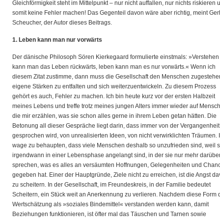
Gleichförmigkeit steht im Mittelpunkt – nur nicht auffallen, nur nichts riskieren 
somit keine Fehler machen! Das Gegenteil davon wäre aber richtig, meint Ge
Scheucher, der Autor dieses Beitrags.
1. Leben kann man nur vorwärts
Der dänische Philosoph Sören Kierkegaard formulierte einstmals: »Verstehen
kann man das Leben rückwärts, leben kann man es nur vorwärts.« Wenn ich
diesem Zitat zustimme, dann muss die Gesellschaft den Menschen zugestehe
eigene Stärken zu entfalten und sich weiterzuentwickeln. Zu diesem Prozess
gehört es auch, Fehler zu machen. Ich bin heute kurz vor der ersten Halbzeit
meines Lebens und treffe trotz meines jungen Alters immer wieder auf Mensc
die mir erzählen, was sie schon alles gerne in ihrem Leben getan hätten. Die
Betonung all dieser Gespräche liegt darin, dass immer von der Vergangenheit
gesprochen wird, von unrealisierten Ideen, von nicht verwirklichten Träumen. 
wage zu behaupten, dass viele Menschen deshalb so unzufrieden sind, weil s
irgendwann in einer Lebensphase angelangt sind, in der sie nur mehr darübe
sprechen, was es alles an versäumten Hoffnungen, Gelegenheiten und Chan
gegeben hat. Einer der Hauptgründe, Ziele nicht zu erreichen, ist die Angst da
zu scheitern. In der Gesellschaft, im Freundeskreis, in der Familie bedeutet
Scheitern, ein Stück weit an Anerkennung zu verlieren. Nachdem diese Form 
Wertschätzung als »soziales Bindemittel« verstanden werden kann, damit
Beziehungen funktionieren, ist öfter mal das Täuschen und Tarnen sowie