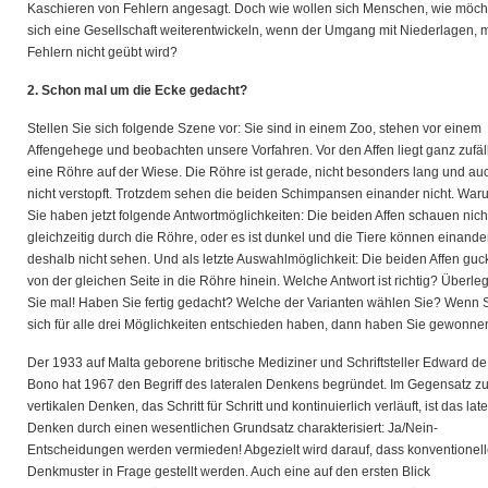
Kaschieren von Fehlern angesagt. Doch wie wollen sich Menschen, wie möch
sich eine Gesellschaft weiterentwickeln, wenn der Umgang mit Niederlagen, m
Fehlern nicht geübt wird?
2. Schon mal um die Ecke gedacht?
Stellen Sie sich folgende Szene vor: Sie sind in einem Zoo, stehen vor einem
Affengehege und beobachten unsere Vorfahren. Vor den Affen liegt ganz zufäl
eine Röhre auf der Wiese. Die Röhre ist gerade, nicht besonders lang und au
nicht verstopft. Trotzdem sehen die beiden Schimpansen einander nicht. Wa
Sie haben jetzt folgende Antwortmöglichkeiten: Die beiden Affen schauen nich
gleichzeitig durch die Röhre, oder es ist dunkel und die Tiere können einande
deshalb nicht sehen. Und als letzte Auswahlmöglichkeit: Die beiden Affen gu
von der gleichen Seite in die Röhre hinein. Welche Antwort ist richtig? Überle
Sie mal! Haben Sie fertig gedacht? Welche der Varianten wählen Sie? Wenn 
sich für alle drei Möglichkeiten entschieden haben, dann haben Sie gewonne
Der 1933 auf Malta geborene britische Mediziner und Schriftsteller Edward de
Bono hat 1967 den Begriff des lateralen Denkens begründet. Im Gegensatz z
vertikalen Denken, das Schritt für Schritt und kontinuierlich verläuft, ist das lat
Denken durch einen wesentlichen Grundsatz charakterisiert: Ja/Nein-
Entscheidungen werden vermieden! Abgezielt wird darauf, dass konventionel
Denkmuster in Frage gestellt werden. Auch eine auf den ersten Blick