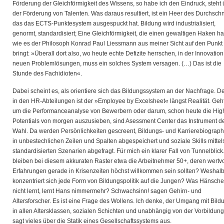
Förderung der Gleichförmigkeit des Wissens, so habe ich den Eindruck, steht 
der Förderung von Talenten. Was daraus resultiert, ist ein Heer des Durchschni
das das ECTS-Punktesystem ausgespuckt hat. Bildung wird industrialisiert,
genormt, standardisiert; Eine Gleichförmigkeit, die einen gewaltigen Haken ha
wie es der Philosoph Konrad Paul Liessmann aus meiner Sicht auf den Punkt
bringt: »Überall dort also, wo heute echte Defizite herrschen, in der Innovation
neuen Problemlösungen, muss ein solches System versagen. (…) Das ist die
Stunde des Fachidioten«.
Dabei scheint es, als orientiere sich das Bildungssystem an der Nachfrage. D
in den HR-Abteilungen ist der »Employee by Excelsheet« längst Realität. Geh
um die Performanceanalyse von Bewerbern oder darum, schon heute die Hig
Potentials von morgen auszusieben, sind Asessment Center das Instrument d
Wahl. Da werden Persönlichkeiten gescreent, Bildungs- und Karrierebiograph
in unbestechlichen Zeilen und Spalten abgespeichert und soziale Skills mittel
standardisierten Szenarien abgefragt. Für mich ein klarer Fall von Tunnelblic
bleiben bei diesem akkuraten Raster etwa die Arbeitnehmer 50+, deren wertvo
Erfahrungen gerade in Krisenzeiten höchst willkommen sein sollten? Weshal
konzentriert sich jede Form von Bildungspolitik auf die Jungen? Was Hänsch
nicht lernt, lernt Hans nimmermehr? Schwachsinn! sagen Gehirn- und
Altersforscher. Es ist eine Frage des Wollens. Ich denke, der Umgang mit Bild
in allen Altersklassen, sozialen Schichten und unabhängig von der Vorbildung
sagt vieles über die Statik eines Gesellschaftssystems aus.