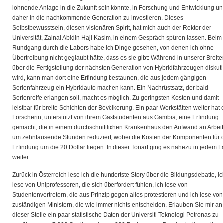
lohnende Anlage in die Zukunft sein könnte, in Forschung und Entwicklung u
daher in die nachkommende Generation zu investieren. Dieses
Selbstbewusstsein, diesen visionären Spirit, hat mich auch der Rektor der
Universität, Zainal Abidin Haji Kasim, in einem Gespräch spüren lassen. Beim
Rundgang durch die Labors habe ich Dinge gesehen, von denen ich ohne
Übertreibung nicht geglaubt hätte, dass es sie gibt: Während in unserer Breite
über die Fertigstellung der nächsten Generation von Hybridfahrzeugen diskuti
wird, kann man dort eine Erfindung bestaunen, die aus jedem gängigen
Serienfahrzeug ein Hybridauto machen kann. Ein Nachrüstsatz, der bald
Serienreife erlangen soll, macht es möglich. Zu geringsten Kosten und damit
leistbar für breite Schichten der Bevölkerung. Ein paar Werkstätten weiter hat 
Forscherin, unterstützt von ihrem Gaststudenten aus Gambia, eine Erfindung
gemacht, die in einem durchschnittlichen Krankenhaus den Aufwand an Arbeit
um zehntausende Stunden reduziert, wobei die Kosten der Komponenten für 
Erfindung um die 20 Dollar liegen. In dieser Tonart ging es nahezu in jedem 
weiter.
Zurück in Österreich lese ich die hundertste Story über die Bildungsdebatte, ic
lese von Uniprofessoren, die sich überfordert fühlen, ich lese von
Studentenvertretern, die aus Prinzip gegen alles protestieren und ich lese von
zuständigen Ministern, die wie immer nichts entscheiden. Erlauben Sie mir an
dieser Stelle ein paar statistische Daten der Universiti Teknologi Petronas zu