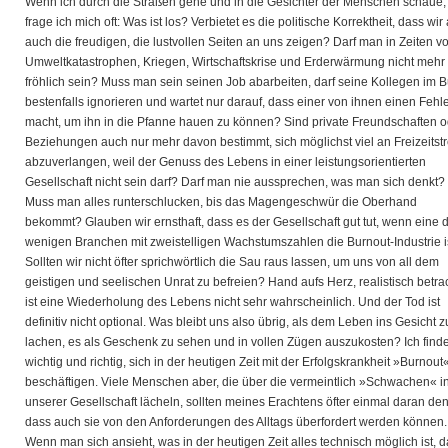
Wenn ich durch die Straßen gehe und in die Gesichter der Menschen schaue,
frage ich mich oft: Was ist los? Verbietet es die politische Korrektheit, dass wir 
auch die freudigen, die lustvollen Seiten an uns zeigen? Darf man in Zeiten v
Umweltkatastrophen, Kriegen, Wirtschaftskrise und Erderwärmung nicht mehr
fröhlich sein? Muss man sein seinen Job abarbeiten, darf seine Kollegen im 
bestenfalls ignorieren und wartet nur darauf, dass einer von ihnen einen Fehl
macht, um ihn in die Pfanne hauen zu können? Sind private Freundschaften o
Beziehungen auch nur mehr davon bestimmt, sich möglichst viel an Freizeitst
abzuverlangen, weil der Genuss des Lebens in einer leistungsorientierten
Gesellschaft nicht sein darf? Darf man nie aussprechen, was man sich denkt?
Muss man alles runterschlucken, bis das Magengeschwür die Oberhand
bekommt? Glauben wir ernsthaft, dass es der Gesellschaft gut tut, wenn eine 
wenigen Branchen mit zweistelligen Wachstumszahlen die Burnout-Industrie i
Sollten wir nicht öfter sprichwörtlich die Sau raus lassen, um uns von all dem
geistigen und seelischen Unrat zu befreien? Hand aufs Herz, realistisch betra
ist eine Wiederholung des Lebens nicht sehr wahrscheinlich. Und der Tod ist
definitiv nicht optional. Was bleibt uns also übrig, als dem Leben ins Gesicht z
lachen, es als Geschenk zu sehen und in vollen Zügen auszukosten? Ich find
wichtig und richtig, sich in der heutigen Zeit mit der Erfolgskrankheit »Burnout
beschäftigen. Viele Menschen aber, die über die vermeintlich »Schwachen« i
unserer Gesellschaft lächeln, sollten meines Erachtens öfter einmal daran de
dass auch sie von den Anforderungen des Alltags überfordert werden können.
Wenn man sich ansieht, was in der heutigen Zeit alles technisch möglich ist, 