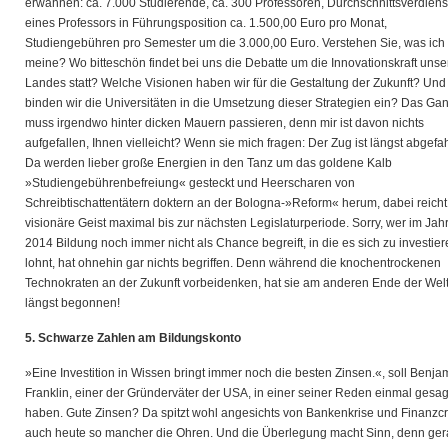
erwähnen: ca. 7.000 Studierende, ca. 300 Professoren, Durchschnittsverdiens
eines Professors in Führungsposition ca. 1.500,00 Euro pro Monat,
Studiengebühren pro Semester um die 3.000,00 Euro. Verstehen Sie, was ich
meine? Wo bitteschön findet bei uns die Debatte um die Innovationskraft unse
Landes statt? Welche Visionen haben wir für die Gestaltung der Zukunft? Und
binden wir die Universitäten in die Umsetzung dieser Strategien ein? Das Ga
muss irgendwo hinter dicken Mauern passieren, denn mir ist davon nichts
aufgefallen, Ihnen vielleicht? Wenn sie mich fragen: Der Zug ist längst abgefa
Da werden lieber große Energien in den Tanz um das goldene Kalb
»Studiengebührenbefreiung« gesteckt und Heerscharen von
Schreibtischattentätern doktern an der Bologna-»Reform« herum, dabei reicht
visionäre Geist maximal bis zur nächsten Legislaturperiode. Sorry, wer im Jah
2014 Bildung noch immer nicht als Chance begreift, in die es sich zu investie
lohnt, hat ohnehin gar nichts begriffen. Denn während die knochentrockenen
Technokraten an der Zukunft vorbeidenken, hat sie am anderen Ende der Wel
längst begonnen!
5. Schwarze Zahlen am Bildungskonto
»Eine Investition in Wissen bringt immer noch die besten Zinsen.«, soll Benja
Franklin, einer der Gründerväter der USA, in einer seiner Reden einmal gesag
haben. Gute Zinsen? Da spitzt wohl angesichts von Bankenkrise und Finanzc
auch heute so mancher die Ohren. Und die Überlegung macht Sinn, denn ge