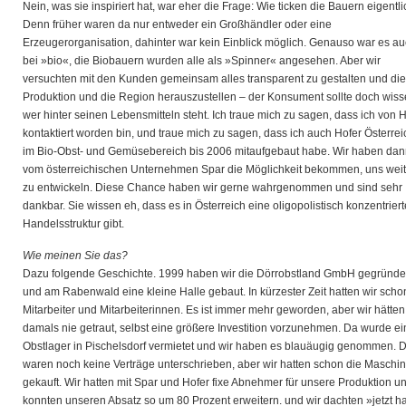
Nein, was sie inspiriert hat, war eher die Frage: Wie ticken die Bauern eigentl
Denn früher waren da nur entweder ein Großhändler oder eine
Erzeugerorganisation, dahinter war kein Einblick möglich. Genauso war es a
bei »bio«, die Biobauern wurden alle als »Spinner« angesehen. Aber wir
versuchten mit den Kunden gemeinsam alles transparent zu gestalten und die
Produktion und die Region herauszustellen – der Konsument sollte doch wiss
wer hinter seinen Lebensmitteln steht. Ich traue mich zu sagen, dass ich von 
kontaktiert worden bin, und traue mich zu sagen, dass ich auch Hofer Österrei
im Bio-Obst- und Gemüsebereich bis 2006 mitaufgebaut habe. Wir haben da
vom österreichischen Unternehmen Spar die Möglichkeit bekommen, uns weit
zu entwickeln. Diese Chance haben wir gerne wahrgenommen und sind sehr
dankbar. Sie wissen eh, dass es in Österreich eine oligopolistisch konzentriert
Handelsstruktur gibt.
Wie meinen Sie das?
Dazu folgende Geschichte. 1999 haben wir die Dörrobstland GmbH gegründe
und am Rabenwald eine kleine Halle gebaut. In kürzester Zeit hatten wir scho
Mitarbeiter und Mitarbeiterinnen. Es ist immer mehr geworden, aber wir hätte
damals nie getraut, selbst eine größere Investition vorzunehmen. Da wurde ei
Obstlager in Pischelsdorf vermietet und wir haben es blauäugig genommen. 
waren noch keine Verträge unterschrieben, aber wir hatten schon die Maschi
gekauft. Wir hatten mit Spar und Hofer fixe Abnehmer für unsere Produktion u
konnten unseren Absatz so um 80 Prozent erweitern. und wir dachten »jetzt 