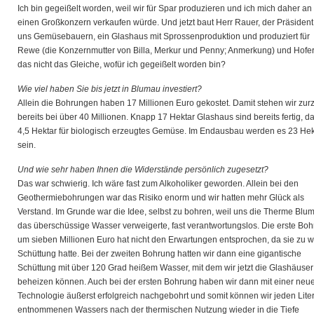
Ich bin gegeißelt worden, weil wir für Spar produzieren und ich mich daher an
einen Großkonzern verkaufen würde. Und jetzt baut Herr Rauer, der Präsident
uns Gemüsebauern, ein Glashaus mit Sprossenproduktion und produziert für
Rewe (die Konzernmutter von Billa, Merkur und Penny; Anmerkung) und Hofer.
das nicht das Gleiche, wofür ich gegeißelt worden bin?
Wie viel haben Sie bis jetzt in Blumau investiert?
Allein die Bohrungen haben 17 Millionen Euro gekostet. Damit stehen wir zurz
bereits bei über 40 Millionen. Knapp 17 Hektar Glashaus sind bereits fertig, d
4,5 Hektar für biologisch erzeugtes Gemüse. Im Endausbau werden es 23 Hek
sein.
Und wie sehr haben Ihnen die Widerstände persönlich zugesetzt?
Das war schwierig. Ich wäre fast zum Alkoholiker geworden. Allein bei den
Geothermiebohrungen war das Risiko enorm und wir hatten mehr Glück als
Verstand. Im Grunde war die Idee, selbst zu bohren, weil uns die Therme Blu
das überschüssige Wasser verweigerte, fast verantwortungslos. Die erste Bo
um sieben Millionen Euro hat nicht den Erwartungen entsprochen, da sie zu 
Schüttung hatte. Bei der zweiten Bohrung hatten wir dann eine gigantische
Schüttung mit über 120 Grad heißem Wasser, mit dem wir jetzt die Glashäuser
beheizen können. Auch bei der ersten Bohrung haben wir dann mit einer neu
Technologie äußerst erfolgreich nachgebohrt und somit können wir jeden Lite
entnommenen Wassers nach der thermischen Nutzung wieder in die Tiefe