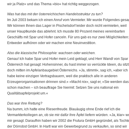
wir ja Platz« und das Thema »bio« hat richtig weggezogen.
Was hat das mit der österreichischen Handelsstruktur zu tun?
Im Juli 2003 bekam ich einen Anruf vom Vermieter. Mir wurde Folgendes gesag
Wir können Ihnen das Lager in Pischelsdorf leider doch nicht vermieten, weil
unser Hauptkunde das ablehnt. Ich musste 80 Prozent meines vereinbarten
Geschäfts mit Spar und Hofer canceln. Für uns gab es nur zwei Möglichkeiten:
Entweder aufhören oder wir machen eine Neuinvestition.
Also die klassische Philosophie: wachsen oder weichen.
Genau! Ich habe Spar und Hofer mein Leid geklagt, und Herr Wandl von Spar
Österreich hat gesagt: Hohensinner, du hast immer so verrückte Ideen, du sitzt
doch mitten im Apfelanbaugebiet Österreichs. »Ja, stimmt«, sag ich, »aber ich
habe keine einzigen Vertragsbauern, weil die praktisch alle in anderen
Erzeugerorganisationen drinnen sind.« »Macht nix«, sagt er, »Sie werden das
schon machen – ich beauftrage Sie hiermit: Setzen Sie uns national ein
Qualitätsapfelprojekt um.«
Das war ihre Rettung?
Na bumm, ich hatte eine Riesenfreude. Blauäugig ohne Ende rief ich die
Vermarkterkollegen an, ob sie mir dafür ihre Äpfel liefern würden. »Ja, klar« 
mir gesagt. Daraufhin haben wir 2002 die Frutura GmbH gegründet, als Tocht
der Dörrobst GmbH. In Hartl war ein Gewerbegrund zu verkaufen, so sind wir