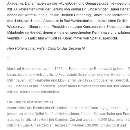
Akademie. Daher haben wir die »Apfel/Obst- und Gemüseakademie« gegründ
mit 33 Referenten unter der Leitung von Primar Dr. Lindschinger. Dabei stehe
neben der Warenkunde auch die Themen Ernährung, Umwelt und Motivation 
dem Lehrplan. Unsere Akademie in Bad Waltersdorf steht inzwischen für die
Wissensvermittlung von der Produktion bis zum Konsumenten. Zielgruppe sin
Mitarbeiter im Handel, denen wir die entsprechenden Kenntnisse und Erfahr
vermitteln. Bis jetzt sind wir Gott sei Dank immer von Spar ausgebucht.
Herr Hohensinner, vielen Dank für das Gespräch!
*
Manfred Hohensinner
wurde 1963 als Bauernsohn im Rabenwald geboren. E
besuchte die landwirtschaftliche Fachschule Schielleiten und war Rinder- und
Milchbauer, Fabriksarbeiter und Lkw-Fahrer. Seit 1999 produziert er Dörrobst, 
2002 handelt er mit Frischobst. Hohensinner ist verheiratet und hat drei Kinder
alle im Unternehmen mitarbeiten.
Die Frutura Vertriebs GmbH
wurde 2002 als Tochter der »Dörrobstland Vertriebs GmbH« gegründet und ge
jeweils zu einem Drittel Manfred Hohensinner, Johann Schwarzhofer und Fra
Städtler. Ihr Sitz ist in Hartl bei Kaindorf. Zur Zeit werden mit 340 Mitarbeitern 
Millionen Euro Umsatz erzielt. Insgesamt werden 130.000 Tonnen Obst und