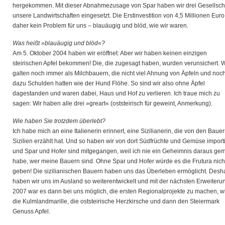
hergekommen. Mit dieser Abnahmezusage von Spar haben wir drei Gesellsch
unsere Landwirtschaften eingesetzt. Die Erstinvestition von 4,5 Millionen Eur
daher kein Problem für uns – blauäugig und blöd, wie wir waren.
Was heißt »blauäugig und blöd«?
Am 5. Oktober 2004 haben wir eröffnet: Aber wir haben keinen einzigen
steirischen Apfel bekommen! Die, die zugesagt haben, wurden verunsichert. W
galten noch immer als Milchbauern, die nicht viel Ahnung von Äpfeln und noc
dazu Schulden hatten wie der Hund Flöhe. So sind wir also ohne Äpfel
dagestanden und waren dabei, Haus und Hof zu verlieren. Ich traue mich zu
sagen: Wir haben alle drei »greart« (oststeirisch für geweint, Anmerkung).
Wie haben Sie trotzdem überlebt?
Ich habe mich an eine Italienerin erinnert, eine Sizilianerin, die von den Bauer
Sizilien erzählt hat. Und so haben wir von dort Südfrüchte und Gemüse importi
und Spar und Hofer sind mitgegangen, weil ich nie ein Geheimnis daraus ge
habe, wer meine Bauern sind. Ohne Spar und Hofer würde es die Frutura nich
geben! Die sizilianischen Bauern haben uns das Überleben ermöglicht. Desh
haben wir uns im Ausland so weiterentwickelt und mit der nächsten Erweiteru
2007 war es dann bei uns möglich, die ersten Regionalprojekte zu machen, w
die Kulmlandmarille, die oststeirische Herzkirsche und dann den Steiermark
Genuss Apfel.