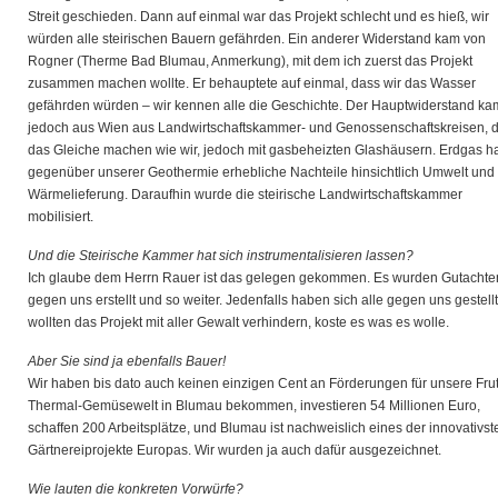
Streit geschieden. Dann auf einmal war das Projekt schlecht und es hieß, wir
würden alle steirischen Bauern gefährden. Ein anderer Widerstand kam von
Rogner (Therme Bad Blumau, Anmerkung), mit dem ich zuerst das Projekt
zusammen machen wollte. Er behauptete auf einmal, dass wir das Wasser
gefährden würden – wir kennen alle die Geschichte. Der Hauptwiderstand ka
jedoch aus Wien aus Landwirtschaftskammer- und Genossenschaftskreisen, d
das Gleiche machen wie wir, jedoch mit gasbeheizten Glashäusern. Erdgas h
gegenüber unserer Geothermie erhebliche Nachteile hinsichtlich Umwelt und
Wärmelieferung. Daraufhin wurde die steirische Landwirtschaftskammer
mobilisiert.
Und die Steirische Kammer hat sich instrumentalisieren lassen?
Ich glaube dem Herrn Rauer ist das gelegen gekommen. Es wurden Gutachte
gegen uns erstellt und so weiter. Jedenfalls haben sich alle gegen uns gestell
wollten das Projekt mit aller Gewalt verhindern, koste es was es wolle.
Aber Sie sind ja ebenfalls Bauer!
Wir haben bis dato auch keinen einzigen Cent an Förderungen für unsere Fru
Thermal-Gemüsewelt in Blumau bekommen, investieren 54 Millionen Euro,
schaffen 200 Arbeitsplätze, und Blumau ist nachweislich eines der innovativst
Gärtnereiprojekte Europas. Wir wurden ja auch dafür ausgezeichnet.
Wie lauten die konkreten Vorwürfe?