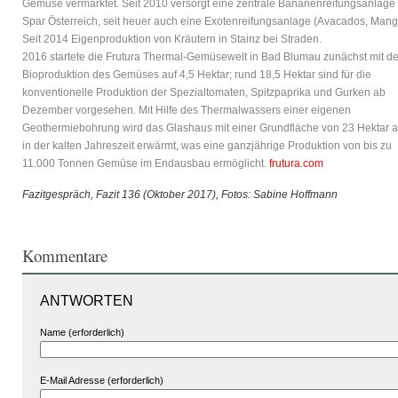
Gemüse vermarktet. Seit 2010 versorgt eine zentrale Bananenreifungsanlage
Spar Österreich, seit heuer auch eine Exotenreifungsanlage (Avacados, Mang
Seit 2014 Eigenproduktion von Kräutern in Stainz bei Straden.
2016 startete die Frutura Thermal-Gemüsewelt in Bad Blumau zunächst mit de
Bioproduktion des Gemüses auf 4,5 Hektar; rund 18,5 Hektar sind für die
konventionelle Produktion der Spezialtomaten, Spitzpaprika und Gurken ab
Dezember vorgesehen. Mit Hilfe des Thermalwassers einer eigenen
Geothermiebohrung wird das Glashaus mit einer Grundfläche von 23 Hektar 
in der kalten Jahreszeit erwärmt, was eine ganzjährige Produktion von bis zu
11.000 Tonnen Gemüse im Endausbau ermöglicht.
frutura.com
Fazitgespräch, Fazit 136 (Oktober 2017), Fotos: Sabine Hoffmann
Kommentare
ANTWORTEN
Name (erforderlich)
E-Mail Adresse (erforderlich)