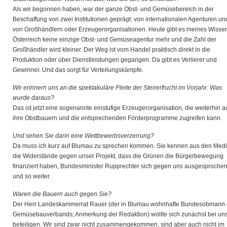
Als wir begonnen haben, war der ganze Obst- und Gemüsebereich in der
Beschaffung von zwei Institutionen geprägt: von internationalen Agenturen un
von Großhändlern oder Erzeugerorganisationen. Heute gibt es meines Wissen
Österreich keine einzige Obst- und Gemüseagentur mehr und die Zahl der
Großhändler wird kleiner. Der Weg ist vom Handel praktisch direkt in die
Produktion oder über Dienstleistungen gegangen. Da gibt es Verlierer und
Gewinner. Und das sorgt für Verteilungskämpfe.
Wir erinnern uns an die spektakuläre Pleite der Steirerfrucht im Vorjahr. Was
wurde daraus?
Das ist jetzt eine sogenannte einstufige Erzeugerorganisation, die weiterhin a
ihre Obstbauern und die entsprechenden Förderprogramme zugreifen kann.
Und sehen Sie darin eine Wettbewerbsverzerrung?
Da muss ich kurz auf Blumau zu sprechen kommen. Sie kennen aus den Med
die Widerstände gegen unser Projekt, dass die Grünen die Bürgerbewegung
finanziert haben, Bundesminister Rupprechter sich gegen uns ausgesprochen
und so weiter.
Waren die Bauern auch gegen Sie?
Der Herr Landeskammerrat Rauer (der in Blumau wohnhafte Bundesobmann
Gemüsebauverbands; Anmerkung der Redaktion) wollte sich zunächst bei un
beteiligen. Wir sind zwar nicht zusammengekommen, sind aber auch nicht im