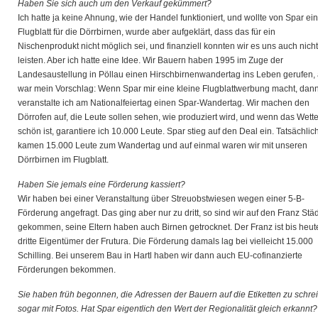
Haben Sie sich auch um den Verkauf gekümmert?
Ich hatte ja keine Ahnung, wie der Handel funktioniert, und wollte von Spar ein
Flugblatt für die Dörrbirnen, wurde aber aufgeklärt, dass das für ein
Nischenprodukt nicht möglich sei, und finanziell konnten wir es uns auch nicht
leisten. Aber ich hatte eine Idee. Wir Bauern haben 1995 im Zuge der
Landesaustellung in Pöllau einen Hirschbirnenwandertag ins Leben gerufen, 
war mein Vorschlag: Wenn Spar mir eine kleine Flugblattwerbung macht, dan
veranstalte ich am Nationalfeiertag einen Spar-Wandertag. Wir machen den
Dörrofen auf, die Leute sollen sehen, wie produziert wird, und wenn das Wette
schön ist, garantiere ich 10.000 Leute. Spar stieg auf den Deal ein. Tatsächlic
kamen 15.000 Leute zum Wandertag und auf einmal waren wir mit unseren
Dörrbirnen im Flugblatt.
Haben Sie jemals eine Förderung kassiert?
Wir haben bei einer Veranstaltung über Streuobstwiesen wegen einer 5-B-
Förderung angefragt. Das ging aber nur zu dritt, so sind wir auf den Franz Städ
gekommen, seine Eltern haben auch Birnen getrocknet. Der Franz ist bis heut
dritte Eigentümer der Frutura. Die Förderung damals lag bei vielleicht 15.000
Schilling. Bei unserem Bau in Hartl haben wir dann auch EU-cofinanzierte
Förderungen bekommen.
Sie haben früh begonnen, die Adressen der Bauern auf die Etiketten zu schre
sogar mit Fotos. Hat Spar eigentlich den Wert der Regionalität gleich erkannt?