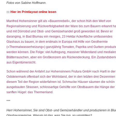
Fotos von Sabine Hoffmann
.
:::
Hier im Printlayout online lesen
Manfred Hohensinner gilt als »Bauernrebell«, der schon früh den Wert von
Regionalisierung und Rückverfolgbarkeit der Ware bis zum Bauern erkannt ha
und mit Dörrobst und Obst- und Gemüsehandel groß geworden ist. Bevor er
daranging, in Bad Blumau ein riesiges, 23 Hektar Ackerfläche umfassendes
Glashaus zu bauen, in dem erstmals in Europa mit Hilfe von Geothermie
(»Thermalwasserheizung«) ganzjährig Tomaten, Paprika und Gurken produzie
werden können. Die Folge: viel Aufregung, massiver Widerstand und mediale
Blätterrauschen, aber ein Großkonzern als Rückendeckung. Ein Zustandsberi
aus Eigentümersicht.
Schon während der Anfahrt zur Hohensinners Frutura GmbH nach Hartl in der
Oststeiermark offenbart sich der Wohlstand, der in den letzten drei Dezennien
diesem Teil der Region widerfahren ist. Schmucke Häuser säumen die schön
ausgebauten Strassen, schlossartige Gehöfte von Obstbauern die Hänge der
sanften Hügel: das Thermenland.
***
Herr Hohensinner, Sie sind Obst- und Gemüsehändler und produzieren in Bl
Glashausgemüse. Warum ist das, was Sie tun, so umstritten?