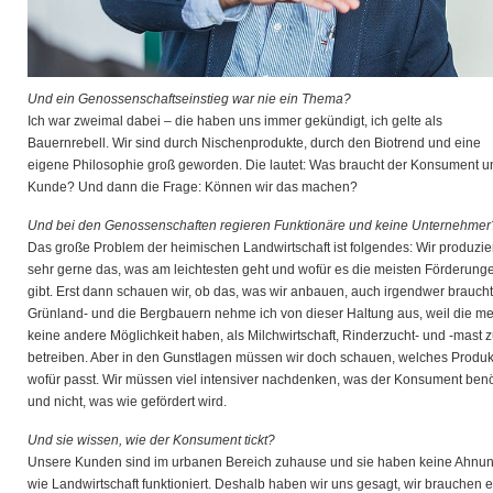
Und ein Genossenschaftseinstieg war nie ein Thema?
Ich war zweimal dabei – die haben uns immer gekündigt, ich gelte als
Bauernrebell. Wir sind durch Nischenprodukte, durch den Biotrend und eine
eigene Philosophie groß geworden. Die lautet: Was braucht der Konsument u
Kunde? Und dann die Frage: Können wir das machen?
Und bei den Genossenschaften regieren Funktionäre und keine Unternehmer
Das große Problem der heimischen Landwirtschaft ist folgendes: Wir produzi
sehr gerne das, was am leichtesten geht und wofür es die meisten Förderung
gibt. Erst dann schauen wir, ob das, was wir anbauen, auch irgendwer braucht
Grünland- und die Bergbauern nehme ich von dieser Haltung aus, weil die me
keine andere Möglichkeit haben, als Milchwirtschaft, Rinderzucht- und -mast 
betreiben. Aber in den Gunstlagen müssen wir doch schauen, welches Produk
wofür passt. Wir müssen viel intensiver nachdenken, was der Konsument benöt
und nicht, was wie gefördert wird.
Und sie wissen, wie der Konsument tickt?
Unsere Kunden sind im urbanen Bereich zuhause und sie haben keine Ahnu
wie Landwirtschaft funktioniert. Deshalb haben wir uns gesagt, wir brauchen 