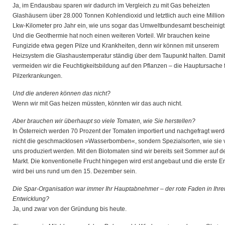
Ja, im Endausbau sparen wir dadurch im Vergleich zu mit Gas beheizten
Glashäusern über 28.000 Tonnen Kohlendioxid und letztlich auch eine Millio
Lkw-Kilometer pro Jahr ein, wie uns sogar das Umweltbundesamt bescheinigt
Und die Geothermie hat noch einen weiteren Vorteil. Wir brauchen keine
Fungizide etwa gegen Pilze und Krankheiten, denn wir können mit unserem
Heizsystem die Glashaustemperatur ständig über dem Taupunkt halten. Damit
vermeiden wir die Feuchtigkeitsbildung auf den Pflanzen – die Hauptursache 
Pilzerkrankungen.
Und die anderen können das nicht?
Wenn wir mit Gas heizen müssten, könnten wir das auch nicht.
Aber brauchen wir überhaupt so viele Tomaten, wie Sie herstellen?
In Österreich werden 70 Prozent der Tomaten importiert und nachgefragt wer
nicht die geschmacklosen »Wasserbomben«, sondern Spezialsorten, wie sie 
uns produziert werden. Mit den Biotomaten sind wir bereits seit Sommer auf 
Markt. Die konventionelle Frucht hingegen wird erst angebaut und die erste E
wird bei uns rund um den 15. Dezember sein.
Die Spar-Organisation war immer Ihr Hauptabnehmer – der rote Faden in Ihre
Entwicklung?
Ja, und zwar von der Gründung bis heute.