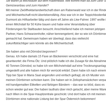
Sie waren ja Milchbauer auf dem Rabenwald. Wie kommt man da zum Obst- 
Gemüseanbau und zum Handel?
Mit meiner Zwölfhektarlandwirtschaft oben am Rabenwald war ich in der Rind
und Milchwirtschaft nicht überlebensfähig. Also war ich in der Teppichbodenfa
Durmont als Hilfsarbeiter tätig und dann elf Jahre als Lkw-Fahrer. 1997 wollte 
einen Milchstall für 50 Kühe bauen und habe eine Veranstaltung über
Förderungen für Stallbauten besucht. Anschließend habe ich meinen jetzigen
Partner, Hans Schwarzenhofer, näher kennengelernt, der so wie ich Dörrbirne
gemacht hat. Gemeinsam haben wir überlegt, dass das vielleicht
zukunftsträchtiger sein könnte als die Milchwirtschaft.
Sie haben also mit Dörrobst begonnen?
Genau. Ich habe damals 15 Faxe an Bäckereien verschickt und eine hat
geantwortet: die Firma Ölz. Und plötzlich hatte ich die Zusage für die Abnahm
40 Tonnen Dörrobst; so habe ich von Milchviehstall auf eine Trocknungsanla
umgestellt und alle haben mich für verrückt erklärt. Dann habe ich nach einem
Tipp bei Spar in Maria Saal angerufen und einfach gefragt, ob ich Muster von
meinen Dörrbirnen schicken kann. Die haben wir in Zellophansäckchen verpa
mit handgemalten Etiketten und färbigen Bändern – das war so blöd, dass es
schon wieder gut war. Die haben lauthals über mich gelacht, aber meine War
nach Wien in die Spar-Hauptzentrale geschickt. Und dort habe ich mit meinen
Dörrbirnen eine nationale Listung bei der Spar Österreich bekommen!