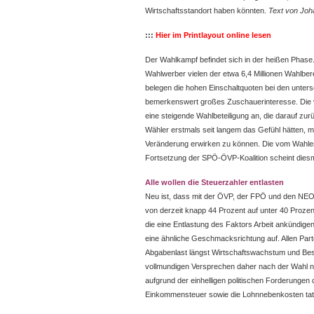
Wirtschaftsstandort haben könnten.
Text von Joh
:::
Hier im Printlayout online lesen
Der Wahlkampf befindet sich in der heißen Phas
Wahlwerber vielen der etwa 6,4 Millionen Wahlbere
belegen die hohen Einschaltquoten bei den unter
bemerkenswert großes Zuschauerinteresse. Die v
eine steigende Wahlbeteiligung an, die darauf zu
Wähler erstmals seit langem das Gefühl hätten, mi
Veränderung erwirken zu können. Die vom Wahler
Fortsetzung der SPÖ-ÖVP-Koalition scheint diesma
Alle wollen die Steuerzahler entlasten
Neu ist, dass mit der ÖVP, der FPÖ und den NEOS
von derzeit knapp 44 Prozent auf unter 40 Prozen
die eine Entlastung des Faktors Arbeit ankündig
eine ähnliche Geschmacksrichtung auf. Allen Parte
Abgabenlast längst Wirtschaftswachstum und Bes
vollmundigen Versprechen daher nach der Wahl nu
aufgrund der einhelligen politischen Forderungen
Einkommensteuer sowie die Lohnnebenkosten tat