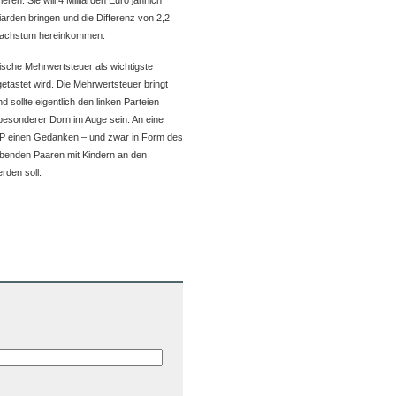
eren. Sie will 4 Milliarden Euro jährlich
liarden bringen und die Differenz von 2,2
tswachstum hereinkommen.
hische Mehrwertsteuer als wichtigste
etastet wird. Die Mehrwertsteuer bringt
 sollte eigentlich den linken Parteien
besonderer Dorn im Auge sein. An eine
VP einen Gedanken – und zwar in Form des
lebenden Paaren mit Kindern an den
rden soll.