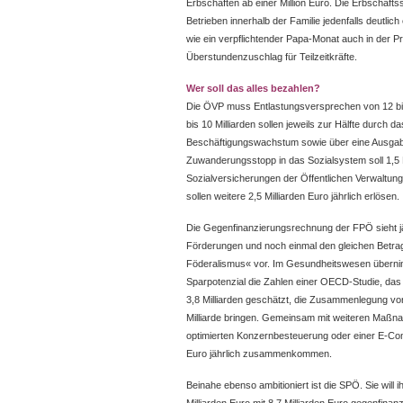
Erbschaften ab einer Million Euro. Die Erbschaft
Betrieben innerhalb der Familie jedenfalls deut
wie ein verpflichtender Papa-Monat auch in der Pr
Überstundenzuschlag für Teilzeitkräfte.
Wer soll das alles bezahlen?
Die ÖVP muss Entlastungsversprechen von 12 bis 
bis 10 Milliarden sollen jeweils zur Hälfte durch d
Beschäftigungswachstum sowie über eine Ausg
Zuwanderungsstopp in das Sozialsystem soll 1,5 M
Sozialversicherungen der Öffentlichen Verwaltun
sollen weitere 2,5 Milliarden Euro jährlich erlösen.
Die Gegenfinanzierungsrechnung der FPÖ sieht jäh
Förderungen und noch einmal den gleichen Betra
Föderalismus« vor. Im Gesundheitswesen übernim
Sparpotenzial die Zahlen einer OECD-Studie, das 
3,8 Milliarden geschätzt, die Zusammenlegung von
Milliarde bringen. Gemeinsam mit weiteren Maßna
optimierten Konzernbesteuerung oder einer E-Com
Euro jährlich zusammenkommen.
Beinahe ebenso ambitioniert ist die SPÖ. Sie wil