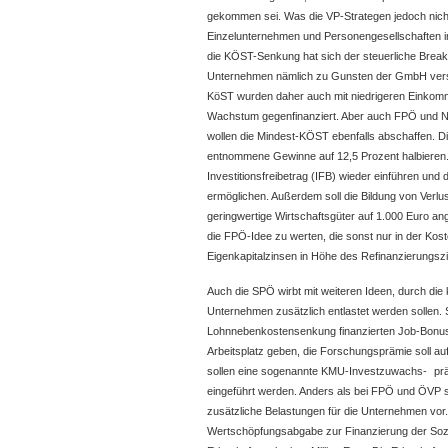
gekommen sei. Was die VP-Strategen jedoch nich
Einzelunternehmen und Personengesellschaften 
die KÖST-Senkung hat sich der steuerliche Brea
Unternehmen nämlich zu Gunsten der GmbH vers
KöST wurden daher auch mit niedrigeren Einkom
Wachstum gegenfinanziert. Aber auch FPÖ und NE
wollen die Mindest-KÖST ebenfalls abschaffen. D
entnommene Gewinne auf 12,5 Prozent halbieren. 
Investitionsfreibetrag (IFB) wieder einführen und
ermöglichen. Außerdem soll die Bildung von Verlus
geringwertige Wirtschaftsgüter auf 1.000 Euro an
die FPÖ-Idee zu werten, die sonst nur in der Kos
Eigenkapitalzinsen in Höhe des Refinanzierungsz
Auch die SPÖ wirbt mit weiteren Ideen, durch die
Unternehmen zusätzlich entlastet werden sollen. S
Lohnnebenkostensenkung finanzierten Job-Bonus 
Arbeitsplatz geben, die Forschungsprämie soll a
sollen eine sogenannte KMU-Investzuwachs- prä
eingeführt werden. Anders als bei FPÖ und ÖVP
zusätzliche Belastungen für die Unternehmen vor
Wertschöpfungsabgabe zur Finanzierung der Sozi