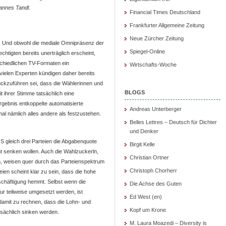
annes Tandl.
Financial Times Deutschland
Frankfurter Allgemeine Zeitung
Neue Zürcher Zeitung
e. Und obwohl die mediale Omnipräsenz der
Spiegel-Online
chtigten bereits unerträglich erscheint,
schiedlichen TV-Formaten ein
Wirtschafts-Woche
ielen Experten kündigen daher bereits
rückzuführen sei, dass die Wählerinnen und
BLOGS
t ihrer Stimme tatsächlich eine
gebnis entkoppelte automatisierte
Andreas Unterberger
l nämlich alles andere als festzustehen.
Belles Lettres – Deutsch für Dichter
und Denker
 gleich drei Parteien die Abgabenquote
Birgit Kelle
t senken wollen. Auch die Wahlzuckerln,
Christian Ortner
en, weisen quer durch das Parteienspektrum
Christoph Chorherr
ien scheint klar zu sein, dass die hohe
chäftigung hemmt. Selbst wenn die
Die Achse des Guten
r teilweise umgesetzt werden, ist
Ed West (en)
 damit zu rechnen, dass die Lohn- und
Kopf um Krone
sächlich sinken werden.
M. Laura Moazedi – Diversity is