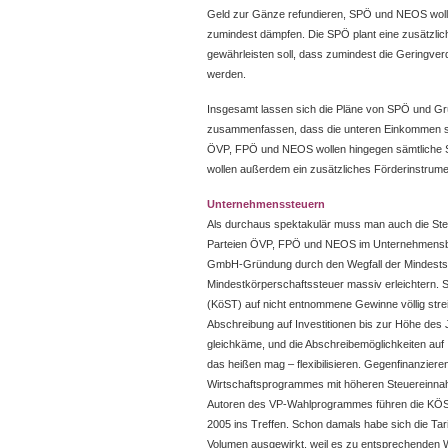
Geld zur Gänze refundieren, SPÖ und NEOS wollen
zumindest dämpfen. Die SPÖ plant eine zusätzli
gewährleisten soll, dass zumindest die Geringverd
werden.
Insgesamt lassen sich die Pläne von SPÖ und Grü
zusammenfassen, dass die unteren Einkommen stär
ÖVP, FPÖ und NEOS wollen hingegen sämtliche S
wollen außerdem ein zusätzliches Förderinstrumen
Unternehmenssteuern
Als durchaus spektakulär muss man auch die Steu
Parteien ÖVP, FPÖ und NEOS im Unternehmensber
GmbH-Gründung durch den Wegfall der Mindestst
Mindestkörperschaftssteuer massiv erleichtern. S
(KöST) auf nicht entnommene Gewinne völlig stre
Abschreibung auf Investitionen bis zur Höhe des
gleichkäme, und die Abschreibemöglichkeiten auf 
das heißen mag – flexibilisieren. Gegenfinanzieren
Wirtschaftsprogrammes mit höheren Steuereinna
Autoren des VP-Wahlprogrammes führen die KÖS
2005 ins Treffen. Schon damals habe sich die Ta
Volumen ausgewirkt, weil es zu entsprechende