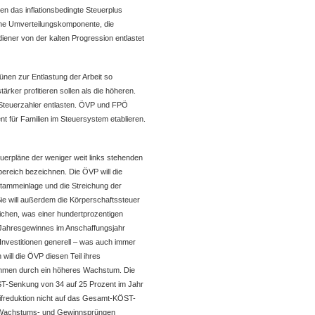
 das inflationsbedingte Steuerplus
che Umverteilungskomponente, die
iener von der kalten Progression entlastet
nen zur Entlastung der Arbeit so
ker profitieren sollen als die höheren.
teuerzahler entlasten. ÖVP und FPÖ
t für Familien im Steuersystem etablieren.
erpläne der weniger weit links stehenden
eich bezeichnen. Die ÖVP will die
ammeinlage und die Streichung der
ie will außerdem die Körperschaftssteuer
ichen, was einer hundertprozentigen
 Jahresgewinnes im Anschaffungsjahr
Investitionen generell – was auch immer
 will die ÖVP diesen Teil ihres
hmen durch ein höheres Wachstum. Die
T-Senkung von 34 auf 25 Prozent im Jahr
rifreduktion nicht auf das Gesamt-KÖST-
n Wachstums- und Gewinnsprüngen