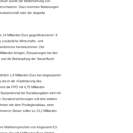
ssteuer würde die Weiterführung von
lich erschweren. Dazu kommen Belastungen
ivatwirtschaft oder der doppelte
14 Milliarden Euro gegenfinanzieren. 8
as zusätzliche Wirtschafts- und
abenbremse hereinkommen. Der
illiarden bringen, Einsparungen bei den
g und die Bekämpfung der Steuerflucht
rlich 1,8 Milliarden Euro bei eingesparten
g durch die »Optimierung des
mt die FPÖ mit 4,75 Milliarden
Sparpotenzial bei Sozialausgaben wird mit
 Sozialversicherungen soll eine weitere
hmen wie dem Privilegienabbau, einer
merce-Steuer sollen so 13,2 Milliarden
l ihre Wahlversprechen von insgesamt 8,5