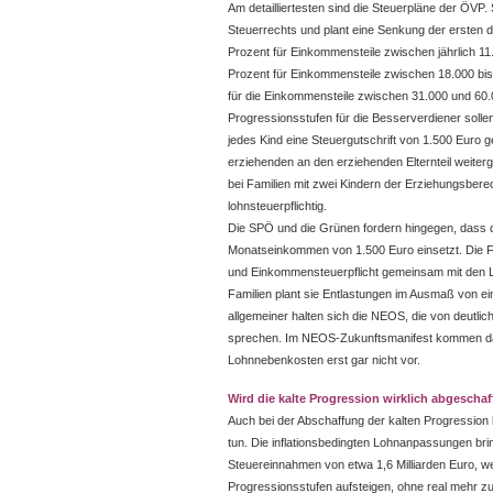
Am detailliertesten sind die Steuerpläne der ÖVP.
Steuerrechts und plant eine Senkung der ersten d
Prozent für Einkommensteile zwischen jährlich 11
Prozent für Einkommensteile zwischen 18.000 bis
für die Einkommensteile zwischen 31.000 und 60.
Progressionsstufen für die Besserverdiener sollen
jedes Kind eine Steuergutschrift von 1.500 Euro ge
erziehenden an den erziehenden Elternteil weit
bei Familien mit zwei Kindern der Erziehungsberec
lohnsteuerpflichtig.
Die SPÖ und die Grünen fordern hingegen, dass die
Monatseinkommen von 1.500 Euro einsetzt. Die FP
und Einkommensteuerpflicht gemeinsam mit den L
Familien plant sie Entlastungen im Ausmaß von ein
allgemeiner halten sich die NEOS, die von deutlic
sprechen. Im NEOS-Zukunftsmanifest kommen da
Lohnnebenkosten erst gar nicht vor.
Wird die kalte Progression wirklich abgeschaf
Auch bei der Abschaffung der kalten Progression 
tun. Die inflationsbedingten Lohnanpassungen brin
Steuereinnahmen von etwa 1,6 Milliarden Euro, wei
Progressionsstufen aufsteigen, ohne real mehr 