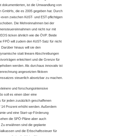
t dokumentierten, ist die Umwandlung von
in GmbHs, die es 2005 gegeben hat. Durch
k-even zwischen KöST- und EST-pflichtigen
choben. Die Mehreinnahmen bei der
mensteuereinnahmen und nicht nur mit
OS ticken ähnlich wie die ÖVP. Beide
ie FPÖ will zudem den KöST-Satz für nicht
Darüber hinaus will sie den
 dynamische statt lineare Abschreibungen
tvorträgen erleichtert und die Grenze für
gehoben werden. Als durchaus innovativ ist
tenrechnung angesetzten fiktiven
inssatzes steuerlich absetzbar zu machen.
 kleinere und forschungsintensive
o soll es einen über eine
für jeden zusätzlich geschaffenen
uf 14 Prozent erhöht werden. Außerdem
mie und eine Start-up-Förderung
 sehen die SPÖ-Pläne aber auch
. Zu erwähnen sind die geplante
alkassen und die Erbschaftssteuer für