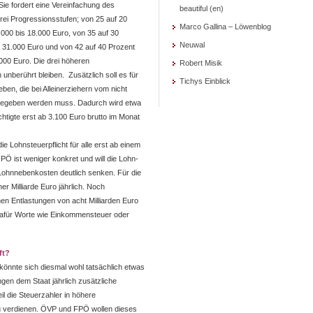
 Sie fordert eine Vereinfachung des
beautiful (en)
rei Progressionsstufen; von 25 auf 20
Marco Gallina – Löwenblog
.000 bis 18.000 Euro, von 35 auf 30
Neuwal
 31.000 Euro und von 42 auf 40 Prozent
000 Euro. Die drei höheren
Robert Misik
 unberührt bleiben. Zusätzlich soll es für
Tichys Einblick
ben, die bei Alleinerziehern vom nicht
ergegeben werden muss. Dadurch wird etwa
htigte erst ab 3.100 Euro brutto im Monat
 Lohnsteuerpflicht für alle erst ab einem
Ö ist weniger konkret und will die Lohn-
ohnnebenkosten deutlich senken. Für die
er Milliarde Euro jährlich. Noch
hen Entlastungen von acht Milliarden Euro
für Worte wie Einkommensteuer oder
ft?
könnte sich diesmal wohl tatsächlich etwas
gen dem Staat jährlich zusätzliche
l die Steuerzahler in höhere
zu verdienen. ÖVP und FPÖ wollen dieses