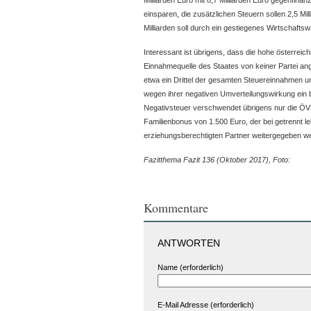
Milliarden Euro mit 8,7 Milliarden Euro gegenfinanzi
einsparen, die zusätzlichen Steuern sollen 2,5 Mil
Milliarden soll durch ein gestiegenes Wirtschaf
Interessant ist übrigens, dass die hohe österreic
Einnahmequelle des Staates von keiner Partei ang
etwa ein Drittel der gesamten Steuereinnahmen und
wegen ihrer negativen Umverteilungswirkung ein 
Negativsteuer verschwendet übrigens nur die Ö
Familienbonus von 1.500 Euro, der bei getrennt 
erziehungsberechtigten Partner weitergegeben we
Fazitthema Fazit 136 (Oktober 2017), Foto:
Kommentare
ANTWORTEN
Name (erforderlich)
E-Mail Adresse (erforderlich)