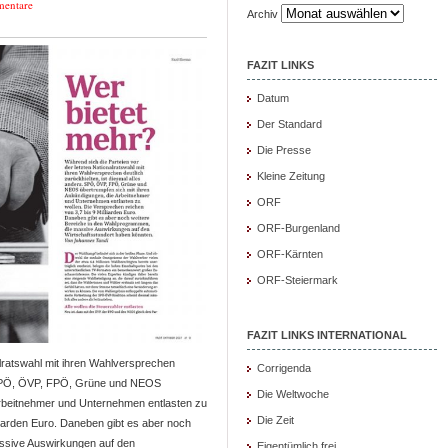
entare
Archiv
FAZIT LINKS
Datum
Der Standard
Die Presse
Kleine Zeitung
ORF
ORF-Burgenland
ORF-Kärnten
ORF-Steiermark
FAZIT LINKS INTERNATIONAL
alratswahl mit ihren Wahlversprechen
Corrigenda
s. SPÖ, ÖVP, FPÖ, Grüne und NEOS
Die Weltwoche
rbeitnehmer und Unternehmen entlasten zu
Die Zeit
liarden Euro. Daneben gibt es aber noch
ssive Auswirkungen auf den
Eigentümlich frei