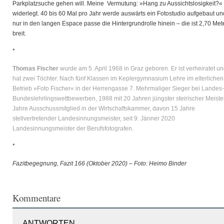
Parkplatzsuche gehen will. Meine Vermutung: »Hang zu Aussichtslosigkeit?«
widerlegt. 40 bis 60 Mal pro Jahr werde auswärts ein Fotostudio aufgebaut un
nur in den langen Espace passe die Hintergrundrolle hinein – die ist 2,70 Met
breit.
*
Thomas Fischer
wurde am 5. April 1968 in Graz geboren. Er ist verheiratet u
hat zwei Töchter. Nach fünf Klassen im Keplergymnasium Lehre im elterlichen
Betrieb »Foto Fischer« in der Herrengasse 7. Mehrmaliger Sieger bei Landes
Bundeslehrlingswettbewerben, 1988 mit 20 Jahren jüngster steirischer Meister
Jahre Ausschussmitglied in der Wirtschaftskammer, davon 15 Jahre
stellvertretender Landesinnungsmeister, seit 9. Jänner 2020
Landesinnungsmeister der Berufsfotografen.
*
Fazitbegegnung, Fazit 166 (Oktober 2020) – Foto: Heimo Binder
Kommentare
ANTWORTEN