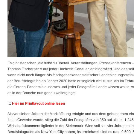
Es gibt Menschen, die triffst du überall. Veranstaltungen, Pressekonferenzen –
Thomas Fischer tanzt auf jeder Hochzeit. Genauer, er fotografiert. Und das seit
wenn nicht noch länger. Als frischgebackener steirischer
Landesinnungsmeist
der Berufsfotografen ab Jänner 2020 hatte er sogleich viel zu tun, als im Febr
die Corona-Pandemie ausbrach und jeder Fotograf im Lande wissen wollte, w
es in der Branche nun genau weiterginge.
:::
Hier im Printlayout online lesen
Als vor sieben Jahren die Marktöffnung erfolgte und aus dem gebundenen ein
freies Gewerbe wurde, stieg die Zahl der Fotografen von 350 auf aktuell 1.245
Wirtschaftskammermitglieder in der Steiermark. Wien soll seit vier Jahren meh
Berufsfotografen als New York City haben, österreichweit sind es rund 9.500. 