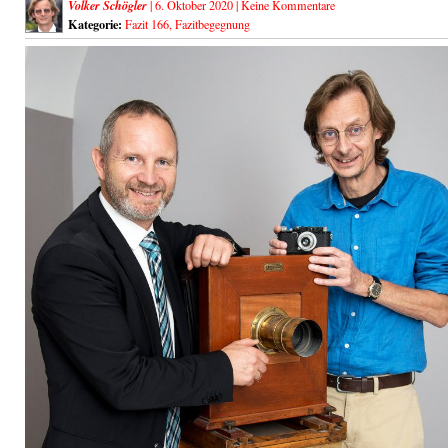
Volker Schögler
| 6. Oktober 2020 |
Keine Kommentare
Kategorie:
Fazit 166
,
Fazitbegegnung