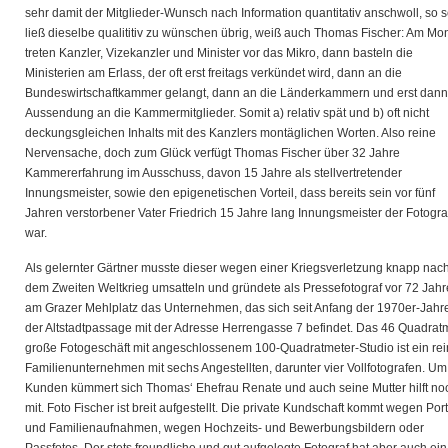
sehr damit der Mitglieder-Wunsch nach Information quantitativ anschwoll, so 
ließ dieselbe qualititiv zu wünschen übrig, weiß auch Thomas Fischer: Am Mo
treten Kanzler, Vizekanzler und Minister vor das Mikro, dann basteln die
Ministerien am Erlass, der oft erst freitags verkündet wird, dann an die
Bundeswirtschaftkammer gelangt, dann an die Länderkammern und erst dann
Aussendung an die Kammermitglieder. Somit a) relativ spät und b) oft nicht
deckungsgleichen Inhalts mit des Kanzlers montäglichen Worten. Also reine
Nervensache, doch zum Glück verfügt Thomas Fischer über 32 Jahre
Kammererfahrung im Ausschuss, davon 15 Jahre als stellvertretender
Innungsmeister, sowie den epigenetischen Vorteil, dass bereits sein vor fünf
Jahren verstorbener Vater Friedrich 15 Jahre lang Innungsmeister der Fotogr
war.
Als gelernter Gärtner musste dieser wegen einer Kriegsverletzung knapp nac
dem Zweiten Weltkrieg umsatteln und gründete als Pressefotograf vor 72 Jah
am Grazer Mehlplatz das Unternehmen, das sich seit Anfang der 1970er-Jahre
der Altstadtpassage mit der Adresse Herrengasse 7 befindet. Das 46 Quadrat
große Fotogeschäft mit angeschlossenem 100-Quadratmeter-Studio ist ein re
Familienunternehmen mit sechs Angestellten, darunter vier Vollfotografen. Um
Kunden kümmert sich Thomas‘ Ehefrau Renate und auch seine Mutter hilft no
mit. Foto Fischer ist breit aufgestellt. Die private Kundschaft kommt wegen Port
und Familienaufnahmen, wegen Hochzeits- und Bewerbungsbildern oder