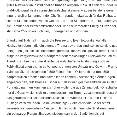
Passfotos. Der stets freundliche und gut aufgelegte Fotograf hat aber auch ein
gutes Netzwerk an institutionellen Kunden aufgebaut. So ist er nicht nur der H
und-Hoffotograf für die steirische Wirtschaftskammer – außer bei der eigenen
Innung, weil er ja nunmehr der Chef ist – sondern etwa auch für das Rathaus.
seinen Stammkunden zählen weiters das Land Steiermark, der Flughafen Gra
die Kammer der Wirtschaftstreuhänder- und Steuerberater, Energie Graz oder
steirische ÖVP sowie Schulen, Kindergärten und -krippen.
Ständig auf Trab hält ihn auch die Presse- und Eventfotografie. Auf allen
Hochzeiten eben – die ein eigenes Thema geworden sind, seit es so viele ne
Fotografen gibt, die sich besonders gern auf Hochzeiten spezialisieren. Und s
aufgrund vergleichsweise niedrigerer Steuerbelastungen Preiskämpfe liefern.
Allerdings führe die zumeist fehlende wirtschaftliche Ausbildung auch zu
Fehlkalkulationen bis hin zu Verwechslungen von Umsatz und Gewinn. Fische
»Man schätzt, dass von den 9.500 Fotografen in Österreich nur rund 500
hauptberuflich arbeiten und davon leben können.« Auf sonstige Änderungen
angesprochen, fällt Thomas Fischer auf, dass weniger Gesamtfamilien zu den
Portraitaufnahmen kommen als früher – offenbar aus Zeitmangel: »Oft schaffe
nur die Geschwister, sich zu einem bestimmten Termin zusammenzufinden.« 
das geradezu institutionalisierte »Aktbild der Woche« ist aus Foto-Fischers
Auslage verschwunden. Seine Vermutung: »Vielleicht ist die Gesellschaft
konservativer geworden.« Seit zehn Jahren noch immer gleich ist sein Firmen
ein schwarzer Renault Espace, mit dem man in der Stadt niemals auf