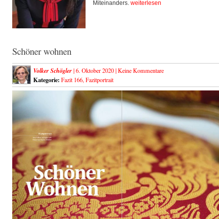
Miteinanders.
weiterlesen
Schöner wohnen
Volker Schögler
| 6. Oktober 2020 |
Keine Kommentare
Kategorie:
Fazit 166
,
Fazitportrait