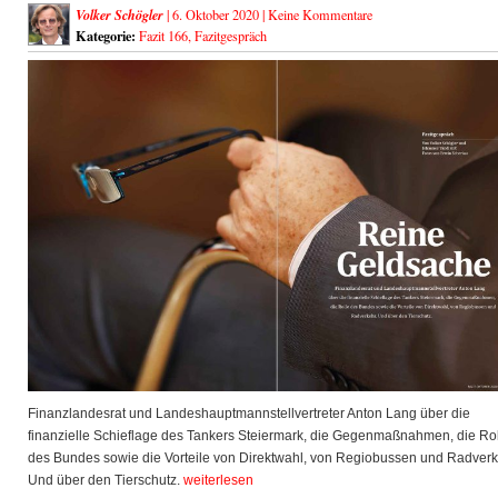
Volker Schögler
| 6. Oktober 2020 |
Keine Kommentare
Kategorie:
Fazit 166
,
Fazitgespräch
Finanzlandesrat und Landeshauptmannstellvertreter Anton Lang über die
finanzielle Schieflage des Tankers Steiermark, die Gegenmaßnahmen, die Ro
des Bundes sowie die Vorteile von Direktwahl, von Regiobussen und Radverk
Und über den Tierschutz.
weiterlesen