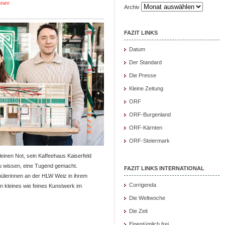
tare
Archiv
FAZIT LINKS
Datum
Der Standard
Die Presse
Kleine Zeitung
ORF
ORF-Burgenland
ORF-Kärnten
ORF-Steiermark
einen Not, sein Kaffeehaus Kaiserfeld
zu wissen, eine Tugend gemacht.
FAZIT LINKS INTERNATIONAL
hülerinnen an der HLW Weiz in ihrem
Corrigenda
in kleines wie feines Kunstwerk im
Die Weltwoche
Die Zeit
Eigentümlich frei