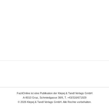
FazitOnline ist eine Publikation der Klepej & Tandl Verlags GmbH
A-8010 Graz, Schmiedgasse 38/II, T. +43/316/671929
© 2026 Klepej & Tandl Verlags GmbH. Alle Rechte vorbehalten.