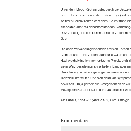
Unter dem Motto »Gut gerüstet durch die Bauzeit
des Erdgeschosses und der ersten Etage) mit bu
weiteren Farbakzenten versehen. So entstand ei
ansonsten eher fad daherkommenden Stahlstange
Reiz verleiht, und das Durchschreiten zu einem 
lässt.
Die eben Verwendung findenden starken Farben so
Auffrischung – und zudem auch für etwas mehr an
Nachwuchskünstlerinnen erdachte Projekt stellt den
sie in Weiz gerade intensiv arbeiten. Bauträger u
Versicherung – hat übrigens gemeinsam mit den 
finanziell unterstützt. Und sich damit als sympat
bewiesen. Da ja gerade die Gastgartensaison wie
Melange im Kaiserfeld also durchaus kulturell we
Alles Kultur, Fazit 181 (April 2022), Foto:
Enlarge
Kommentare