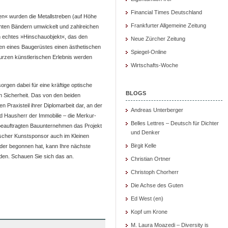
Financial Times Deutschland
en« wurden die Metallstreben (auf Höhe
Frankfurter Allgemeine Zeitung
nten Bändern umwickelt und zahlreichen
n echtes »Hinschauobjekt«, das den
Neue Zürcher Zeitung
n eines Baugerüstes einen ästhetischen
Spiegel-Online
kurzen künstlerischen Erlebnis werden
Wirtschafts-Woche
rgen dabei für eine kräftige optische
BLOGS
 Sicherheit. Das von den beiden
 Praxisteil ihrer Diplomarbeit dar, an der
Andreas Unterberger
nd Hausherr der Immobilie – die Merkur-
Belles Lettres – Deutsch für Dichter
beauftragten Bauunternehmen das Projekt
und Denker
hischer Kunstsponsor auch im Kleinen
Birgit Kelle
der begonnen hat, kann Ihre nächste
rden. Schauen Sie sich das an.
Christian Ortner
Christoph Chorherr
Die Achse des Guten
Ed West (en)
Kopf um Krone
M. Laura Moazedi – Diversity is