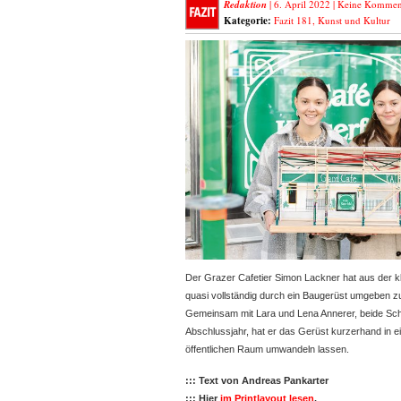
Redaktion
| 6. April 2022 |
Keine Kommen
Kategorie:
Fazit 181
,
Kunst und Kultur
Der Grazer Cafetier Simon Lackner hat aus der kl
quasi vollständig durch ein Baugerüst umgeben 
Gemeinsam mit Lara und Lena Annerer,
beide Sc
Abschlussjahr, hat er das Gerüst kurzerhand in e
öffentlichen Raum umwandeln lassen.
::: Text von Andreas Pankarter
::: Hier
im Printlayout lesen
.