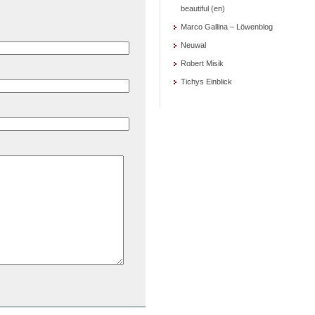
beautiful (en)
Marco Gallina – Löwenblog
Neuwal
Robert Misik
Tichys Einblick