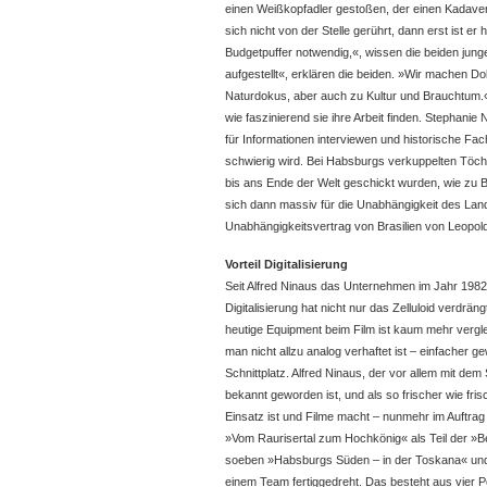
einen Weißkopfadler gestoßen, der einen Kadaver
sich nicht von der Stelle gerührt, dann erst ist er
Budgetpuffer notwendig,«, wissen die beiden jung
aufgestellt«, erklären die beiden. »Wir machen D
Naturdokus, aber auch zu Kultur und Brauchtum.
wie faszinierend sie ihre Arbeit finden. Stephani
für Informationen interviewen und historische Fa
schwierig wird. Bei Habsburgs verkuppelten Töcht
bis ans Ende der Welt geschickt wurden, wie zu Be
sich dann massiv für die Unabhängigkeit des Land
Unabhängigkeitsvertrag von Brasilien von Leopol
Vorteil Digitalisierung
Seit Alfred Ninaus das Unternehmen im Jahr 1982 g
Digitalisierung hat nicht nur das Zelluloid verdrän
heutige Equipment beim Film ist kaum mehr vergleic
man nicht allzu analog verhaftet ist – einfacher
Schnittplatz. Alfred Ninaus, der vor allem mit de
bekannt geworden ist, und als so frischer wie fri
Einsatz ist und Filme macht – nunmehr im Auftrag
»Vom Raurisertal zum Hochkönig« als Teil der »Ber
soeben »Habsburgs Süden – in der Toskana« und 
einem Team fertiggedreht. Das besteht aus vier