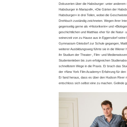
Dokuserien über die Habsburger: unter anderem 
Habsburger in Mariazell«, »Die Gärten der Habsbu
Habsburger« in drei Teilen, wobei die Geschwiste
Drehbuch zuständig zeichneten. Wegen ihrer Inte
gegenseitig gerne als »Historikerin« und »Biologen
geschichtlichen und Matthias eher für die Natur- 
seinerzeit von zu Hause aus in Eggersdorf seine F
Gymnasium Gleisdorf zur Schule gegangen, Matthi
weiterer Ausbildungsweg führte sie in die Wiener 
ihr Studium der Theater-, Film- und Medienwissens
Studentenleben bis zum erfolgreichen Studienabs
schnellstem Wege in die Praxis. Er brach das St
der »New York Film Academy« Erfahrung für den B
Er fand heraus, dass es über den Hudson River 
entschloss sich selbst eine zu machen. Gelinde 