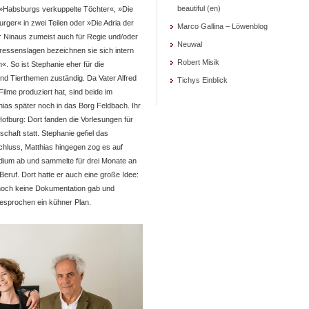
beautiful (en)
»Habsburgs verkuppelte Töchter«, »Die
rger« in zwei Teilen oder »Die Adria der
Marco Gallina – Löwenblog
r Ninaus zumeist auch für Regie und/oder
Neuwal
ressenslagen bezeichnen sie sich intern
Robert Misik
«. So ist Stephanie eher für die
und Tierthemen zuständig. Da Vater Alfred
Tichys Einblick
ilme produziert hat, sind beide im
as später noch in das Borg Feldbach. Ihr
Hofburg: Dort fanden die Vorlesungen für
chaft statt. Stephanie gefiel das
chluss, Matthias hingegen zog es auf
udium ab und sammelte für drei Monate an
eruf. Dort hatte er auch eine große Idee:
noch keine Dokumentation gab und
gesprochen ein kühner Plan.