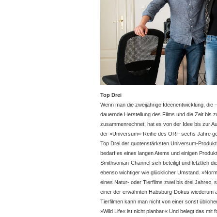
Top Drei
Wenn man die zweijährige Ideenentwicklung, die 
dauernde Herstellung des Films und die Zeit bis zu
zusammenrechnet, hat es von der Idee bis zur 
der »Universum«-Reihe des ORF sechs Jahre geda
Top Drei der quotenstärksten Universum-Produkt
bedarf es eines langen Atems und einigen Produ
Smithsonian-Channel sich beteiligt und letztlich d
ebenso wichtiger wie glücklicher Umstand. »Norm
eines Natur- oder Tierfilms zwei bis drei Jahre«,
einer der erwähnten Habsburg-Dokus wiederum auc
Tierfilmen kann man nicht von einer sonst üblic
»Wild Life« ist nicht planbar.« Und belegt das mit