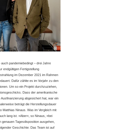
– auch pandemiebedingt – drei Jahre
r endgültigen Fertigstellung
Austrahlung im Dezember 2021 im Rahmen
uert. Dafür zählte es im Vorjahr zu den
ionen. Um so ein Projekt durchzuziehen,
ktionsgeschicks. Dass der amerikanische
ie Ausfinanzierung abgesichert hat, war ein
alerweise beträgt die Herstellungsdauer
 so Matthias Ninaus. Was im Vergleich mit
h lang ist. »Aber«, so Ninaus, »bei
hen genauen Tagesdisposition ausgehen,
 folgender Geschichte: Das Team ist auf