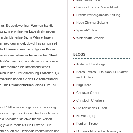
Financial Times Deutschland
Frankfurter Allgemeine Zeitung
Neue Zürcher Zeitung
er. Erst seit wenigen Wochen hat die
Spiegel-Online
sitz in prominenter Lage direkt neben
 der bisherige Sitz in Wien erhalten
Wirtschafts-Woche
ren neu gegründet, obwohl es schon seit
 die Unternehmensnachfolge der Kinder
BLOGS
enerationen bekannte Filmemacher Alfred
hn Matthias (27) sind die neuen »Herren
Andreas Unterberger
 Unternehmen ein mittelständisches
Belles Lettres – Deutsch für Dichter
umina in der Größenordnung zwischen 1,3
und Denker
dsätzlich haben sie das Geschäftsmodell
 Linie Dokumentarfilme, diese zum Teil
Birgit Kelle
Christian Ortner
Christoph Chorherr
es Publikums entgegen, denn seit einigen
Die Achse des Guten
, einen Hype bei Serien. Das bezieht sich
Ed West (en)
« So haben sie etwa für die Reihen
Kopf um Krone
 jeweils mehr als ein Dutzend Teile
 aber auch die Einzeldokumentationen und
M. Laura Moazedi – Diversity is