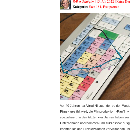
Volker Schögler
| 15. Juli 2022 |
Keine Ko
Kategorie:
Fazit 184
,
Fazitportrait
Vor 40 Jahren hat Alfred Ninaus, der zu den Weg
Films« gezählt wird, die Filmproduktion »Ranfilm
spezialisiert. In den letzten vier Jahren
haben sein
Unternehmen übernommen und sukzessive ausgeba
konnten sie das Projektvolumen vervielfachen und 