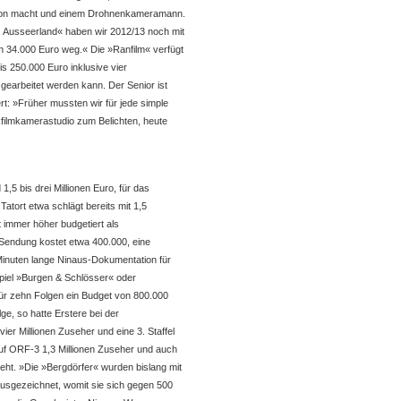
Ton macht und einem Drohnenkameramann.
s Ausseerland« haben wir 2012/13 noch mit
n 34.000 Euro weg.« Die »Ranfilm« verfügt
s 250.000 Euro inklusive vier
 gearbeitet werden kann. Der Senior ist
rt: »Früher mussten wir für jede simple
ckfilmkamerastudio zum Belichten, heute
 1,5 bis drei Millionen Euro, für das
Tatort etwa schlägt bereits mit 1,5
t immer höher budgetiert als
Sendung kostet etwa 400.000, eine
 Minuten lange Ninaus-Dokumentation für
piel »Burgen & Schlösser« oder
für zehn Folgen ein Budget von 800.000
ge, so hatte Erstere bei der
ier Millionen Zuseher und eine 3. Staffel
e auf ORF-3 1,3 Millionen Zuseher und auch
dreht. »Die »Bergdörfer« wurden bislang mit
usgezeichnet, womit sie sich gegen 500