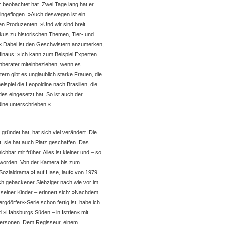
 beobachtet hat. Zwei Tage lang hat er
 hingeflogen. »Auch deswegen ist ein
en Produzenten. »Und wir sind breit
okus zu historischen Themen, Tier- und
« Dabei ist den Geschwistern anzumerken,
e Ninaus: »Ich kann zum Beispiel Experten
chberater miteinbeziehen, wenn es
ern gibt es unglaublich starke Frauen, die
ispiel die Leopoldine nach Brasilien, die
es eingesetzt hat. So ist auch der
dine unterschrieben.«
ründet hat, hat sich viel verändert. Die
gt, sie hat auch Platz geschaffen. Das
hbar mit früher. Alles ist kleiner und – so
 geworden. Von der Kamera bis zum
m Sozialdrama »Lauf Hase, lauf« von 1979
sch gebackener Siebziger nach wie vor im
 seiner Kinder – erinnert sich: »Nachdem
gdörfer«-Serie schon fertig ist, habe ich
»Habsburgs Süden – in Istrien« mit
 Personen. Dem Regisseur, einem