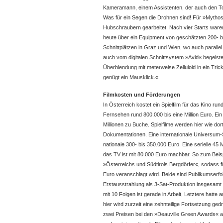
Kameramann, einem Assistenten, der auch den 
Was für ein Segen die Drohnen sind! Für »Mytho
Hubschraubern gearbeitet. Nach vier Starts ware
heute über ein Equipment von geschätzten 200- bi
Schnittplätzen in Graz und Wien, wo auch parallel
auch vom digitalen Schnittsystem »Avid« begeiste
Überblendung mit meterweise Zelluloid in ein Tri
genügt ein Mausklick.«
Filmkosten und Förderungen
In Österreich kostet ein Spielfilm für das Kino rund
Fernsehen rund 800.000 bis eine Million Euro. Ein 
Millionen zu Buche. Spielfilme werden hier wie dor
Dokumentationen. Eine internationale Universum-
nationale 300- bis 350.000 Euro. Eine serielle 45
das TV ist mit 80.000 Euro machbar. So zum Beis
»Österreichs und Südtirols Bergdörfer«, sodass 
Euro veranschlagt wird. Beide sind Publikumserfol
Erstausstrahlung als 3-Sat-Produktion insgesamt v
mit 10 Folgen ist gerade in Arbeit, Letztere hatt
hier wird zurzeit eine zehnteilige Fortsetzung ge
zwei Preisen bei den »Deauville Green Awards« a