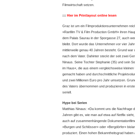
Filmwirtschaft setzen.
:::
Hier im Printlayout online lesen
Graz ist um ein Filmproduktionsunternehmen reich
»Ranfilm TV & Film Production GmbH« ihren Haupt
dem Palais Saurau in der Sporgasse 27, auch wenn
bleibt. Dort wurde das Unternehmen vor vier Jah
mittlerweile genau 40 Jahren besteht. Grund war
nach dem Vater. Dahinter steckt der seit zwei G
Ninaus. Seine Tochter Stephanie (35) und sein So
im Haus«, die aus einem vergleichsweise kleinen
gemacht haben und durchschnittliche Projektvol
und zwei Millionen Euro pro Jahr umsetzen. Grun
des Vaters übernommen und produzieren in erster
seriell.
Hype bei Serien
Matthias Ninaus: »Da kommt uns die Nachfrage d
Jahren gibt es, wie man auf etwa auf Netflix sieht
auch auf zusammenhängende Dokumentationfilme.
»Burgen und Schlösser« oder »Bergdörfer« bislang
produziert. Einen hohen Bekanntheitsgrad haben