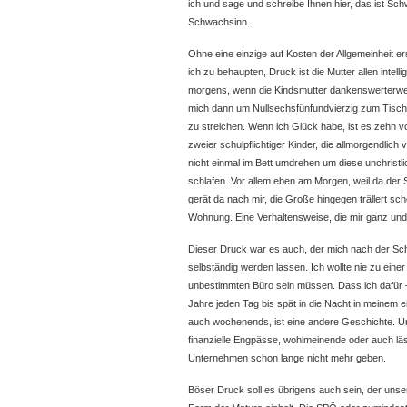
ich und sage und schreibe Ihnen hier, das ist Sc
Schwachsinn.
Ohne eine einzige auf Kosten der Allgemeinheit er
ich zu behaupten, Druck ist die Mutter allen intel
morgens, wenn die Kindsmutter dankenswerterwei
mich dann um Nullsechsfünfundvierzig zum Tisch s
zu streichen. Wenn ich Glück habe, ist es zehn v
zweier schulpflichtiger Kinder, die allmorgendlic
nicht einmal im Bett umdrehen um diese unchristlic
schlafen. Vor allem eben am Morgen, weil da der S
gerät da nach mir, die Große hingegen trällert s
Wohnung. Eine Verhaltensweise, die mir ganz und
Dieser Druck war es auch, der mich nach der Sc
selbständig werden lassen. Ich wollte nie zu eine
unbestimmten Büro sein müssen. Dass ich dafür 
Jahre jeden Tag bis spät in die Nacht in meinem 
auch wochenends, ist eine andere Geschichte. U
finanzielle Engpässe, wohlmeinende oder auch lä
Unternehmen schon lange nicht mehr geben.
Böser Druck soll es übrigens auch sein, der unse