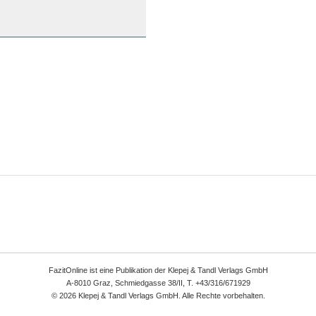
FazitOnline ist eine Publikation der Klepej & Tandl Verlags GmbH
A-8010 Graz, Schmiedgasse 38/II, T. +43/316/671929
© 2026 Klepej & Tandl Verlags GmbH. Alle Rechte vorbehalten.