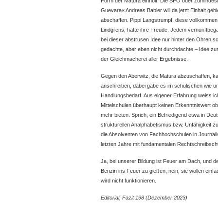
Form der Matura einholt. Die SPÖ oder zumindest 
Guevara« Andreas Babler will da jetzt Einhalt ge
abschaffen. Pippi Langstrumpf, diese vollkommen a
Lindgrens, hätte ihre Freude. Jedem vernunftbeg
bei dieser abstrusen Idee nur hinter den Ohren sc
gedachte, aber eben nicht durchdachte – Idee zur 
der Gleichmacherei aller Ergebnisse.
Gegen den Aberwitz, die Matura abzuschaffen, kan
anschreiben, dabei gäbe es im schulischen wie u
Handlungsbedarf. Aus eigener Erfahrung weiss i
Mittelschulen überhaupt keinen Erkenntniswert o
mehr bieten. Sprich, ein Befriedigend etwa in Deu
strukturellen Analphabetismus bzw. Unfähigkeit 
die Absolventen von Fachhochschulen in Journalism
letzten Jahre mit fundamentalen Rechtschreibsch
Ja, bei unserer Bildung ist Feuer am Dach, und den
Benzin ins Feuer zu gießen, nein, sie wollen ein
wird nicht funktionieren.
Editorial, Fazit 198 (Dezember 2023)