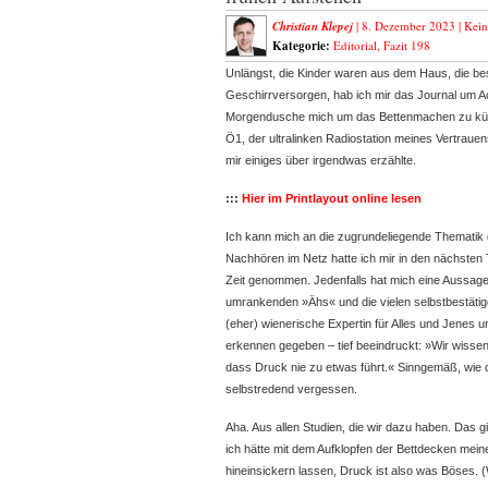
Christian Klepej
| 8. Dezember 2023 |
Kei
Kategorie:
Editorial
,
Fazit 198
Unlängst, die Kinder waren aus dem Haus, die bes
Geschirrversorgen, hab ich mir das Journal um Ac
Morgendusche mich um das
Bettenmachen zu küm
Ö1, der ultralinken Radiostation meines Vertraue
mir einiges über irgendwas erzählte.
:::
Hier im Printlayout online lesen
Ich kann mich an die zugrundeliegende Thematik
Nachhören im Netz hatte ich mir in den nächsten 
Zeit genommen. Jedenfalls hat mich eine Aussage
umrankenden »Ähs« und die vielen selbstbestätig
(eher) wienerische Expertin für Alles und Jenes 
erkennen gegeben – tief beeindruckt: »Wir wissen 
dass Druck nie zu etwas führt.« Sinngemäß, wie d
selbstredend vergessen.
Aha. Aus allen Studien, die wir dazu haben. Das gi
ich hätte mit dem Aufklopfen der Bettdecken mein
hineinsickern lassen, Druck ist also was Böses. 