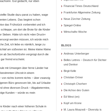
hwachsinn. Gut gedacht, nur eben
Financial Times Deutschland
Frankfurter Allgemeine Zeitung
stellte Studie dazu parat zu haben, wage
Neue Zürcher Zeitung
ligenten Lebens. Das beginnt schon
se das Frühstück vorbereitet und ich
Spiegel-Online
chleppe, um dort die Brote für die Kinder
Wirtschafts-Woche
or Sieben. Hätte ich nicht »den Druck«
h versorgt werden müssen, ich würde mich
he Zeit, ich liebe es nämlich, lange zu
BLOGS
chlaf am süßesten ist. Meine kleine Kleine
Andreas Unterberger
chon ab Sechsfünfzehn vergnügt durch die
 gar fremd erscheint.
Belles Lettres – Deutsch für Dichter
und Denker
hule mit Umwegen über ferne Länder hat
Birgit Kelle
r bestimmten Uhrzeit in einem
Christian Ortner
– von nichts kommt nichts – über zwanzig
eigenen Büro gesessen bin, bis auf Urlaube
Christoph Chorherr
nd ohne diversen Druck – Abgabetermine,
Die Achse des Guten
stige Kunden – würde es mein
Ed West (en)
Kopf um Krone
re Kinder nach einer höheren Schule in
M. Laura Moazedi – Diversity is