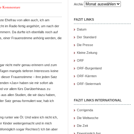
Archiv
ne Kommentare
FAZIT LINKS
te Ehefrau von allen auch, ich am
ht im Radio fertig angehört, um nach der
Datum
mern. Da durfte ich ebenfalls noch auf
Der Standard
ns, einer Frauenstimme anhörig werden, die
Die Presse
Kleine Zeitung
ORF
 gar nicht mehr genau erinnern und zum
ORF-Burgenland
Tagen mangels tieferen Interesses keine
ORF-Kärnten
 dieser Frauenstimme – ihre jeden Satz
enden »Jas« haben sie mir sofort als
ORF-Steiermark
und vor allem fürs Darüberhinaus zu
aus allen Studien, die wir dazu haben,
FAZIT LINKS INTERNATIONAL
er Satz genau formuliert war, hab ich
Corrigenda
ng runter wie Öl. Und wäre ich nicht ich,
Die Weltwoche
er Kinder weitergemacht und in mich
Die Zeit
(Womöglich sogar Rechtes!) Ich bin aber
Eigentümlich frei