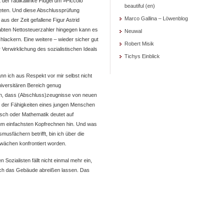
der radikallinke Flügel um »Piccolo
beautiful (en)
bieten. Und diese Abschlussprüfung
Marco Gallina – Löwenblog
us der Zeit gefallene Figur Astrid
abten Nettosteuerzahler hingegen kann es
Neuwal
hlackern. Eine weitere – wieder sicher gut
Robert Misik
Verwirklichung des sozialistischen Ideals
Tichys Einblick
n ich aus Respekt vor mir selbst nicht
niversitären Bereich genug
ch, dass (Abschluss)zeugnisse von neuen
b der Fähigkeiten eines jungen Menschen
tsch oder Mathematik deutet auf
zum einfachsten Kopfrechnen hin. Und was
usfächern betrifft, bin ich über die
wächen konfrontiert worden.
 Sozialisten fällt nicht einmal mehr ein,
fach das Gebäude abreißen lassen. Das