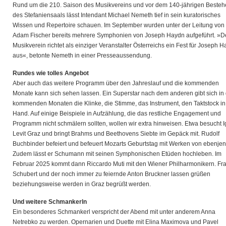
Rund um die 210. Saison des Musikvereins und vor dem 140-jährigen Beste
des Stefaniensaals lässt Intendant Michael Nemeth tief in sein kuratorisches
Wissen und Repertoire schauen. Im September wurden unter der Leitung von
Adam Fischer bereits mehrere Symphonien von Joseph Haydn aufgeführt. »D
Musikverein richtet als einziger Veranstalter Österreichs ein Fest für Joseph 
aus«, betonte Nemeth in einer Presseaussendung.
Rundes wie tolles Angebot
Aber auch das weitere Programm über den Jahreslauf und die kommenden
Monate kann sich sehen lassen. Ein Superstar nach dem anderen gibt sich in
kommenden Monaten die Klinke, die Stimme, das Instrument, den Taktstock in
Hand. Auf einige Beispiele in Aufzählung, die das restliche Engagement und
Programm nicht schmälern sollten, wollen wir extra hinweisen. Etwa besucht I
Levit Graz und bringt Brahms und Beethovens Siebte im Gepäck mit. Rudolf
Buchbinder befeiert und befeuert Mozarts Geburtstag mit Werken von ebenje
Zudem lässt er Schumann mit seinen Symphonischen Etüden hochleben. Im
Februar 2025 kommt dann Riccardo Muti mit den Wiener Philharmonikern. Fr
Schubert und der noch immer zu feiernde Anton Bruckner lassen grüßen
beziehungsweise werden in Graz begrüßt werden.
Und weitere Schmankerln
Ein besonderes Schmankerl verspricht der Abend mit unter anderem Anna
Netrebko zu werden. Opernarien und Duette mit Elina Maximova und Pavel