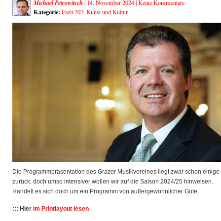
Michael Petrowitsch
| 14. November 2024 |
Keine Kommentare
Kategorie:
Fazit 207
,
Kunst und Kultur
Die Programmpräsentation des Grazer Musikvereines liegt zwar schon einige 
zurück, doch umso intensiver wollen wir auf die Saison 2024/25 hinweisen.
Handelt es sich doch um ein Programm von außergewöhnlicher
Güte.
::: Hier
im Printlayout lesen