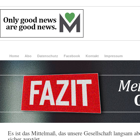
Home
Abo
Datenschutz
Facebook
Kontakt
Impressum
Es ist das Mittelmaß, das unsere Gesellschaft langsam ab
sicher zerstört