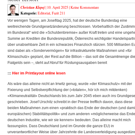
Christian Klepej
| 10. April 2025 |
Keine Kommentare
Kategorie:
Editorial
,
Fazit 211
Vor wenigen Tagen, am Josefitag 2025, hat der deutsche Bundestag eine
weitreichende Grundgesetzänderung beschlossen. Vorbehaltlich der Zustim
im Bundesrat* wird die »Schuldenbremse« außer
Kraft treten und eine ungeh
Summe an Krediten die Bundesrepublik, Österreichs wichtigster Handelspartn
über unabsehbare Zeit in ein schwarzes Finanzloch stürzen. 500 Milliarden E
sind dabei als »Sondervermögen« für infrastrukturelle Maßnahmen und »für
Klimaschutz« geplant, der Rest auf die Billion – das soll die Gesamtmenge di
Fiatgelds sein –, steht auf Abruf für Rüstungsausgaben bereit
:::
Hier im Printlayout online lesen
Als wäre das alleine nicht an Irrwitz genug, wurde »der Klimaschutz« mit der
Fixierung und Selbstverpflichtung der (»totalen«, hör ich mich mitdenken)
»Klimaneutralität« Deutschlands bis zum Jahr 2045 eben auch ins Grundgese
geschrieben. Josef Urschitz schreibt in der Presse trefflich davon, dass diese
beiden Maßnahmen zum einen »praktisch das Ende der deutschen (und dami
europäischen) Stabilitätspolitik« und zum anderen »möglicherweise das Ende
deutschen Industrie, wie wir sie kennen« bedeuten. Das alleine macht mich
fassungslos. Dass Deutschland (und im Grunde die ganze EU) in
unverantwortlicher Weise über Jahrzehnte die Landesverteidigung ausgedün