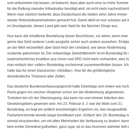
und verkommen hat lassen, ist bekannt, dass aber auch eine so hohe Summe
für die Rettung maroder Infrastruktur benötigt wird, ist nicht mehr nachvollzieh
Wenn man nämlich bedenkt, dass Deutschland die letzten zehn Jahre immer
wieder Rekordsteuereinahmen gemacht hat. Damit steht es nun schwarz auf 
im Grundgesetz, dieses Land gibt sein Geld für die falschen Dinge aus.
Nun kann die inhaltliche Beurteilung dieser Beschlüsse, vor allem, wenn man
gerne das Geld anderer Leute ausgiebt, sicher auch anders aussehen. Endgül
an der Welt verzweifeln aber lässt mich der Umstand, wie diese Abstimmung
zustande gekommen ist. Die notwendige Zweidrittelmehr ist im Bundestag für 
(wahrscheinliche) Koalition aus Union und SPD nicht mehr vorhanden, also h
man einfach den »alten« Bundestag nocheinmal zusammenfinden lassen. Ich
halte das für einen klassischen »Grödtaz«. Also für die größtmögliche
demokratische Trickserei aller Zeiten.
Das deutsche Bundesverfassungsgericht hatte Eilanträge vom linken wie rech
Rand gegen ein solches Vorgehen schon vor der Abstimmung abgewiesen.
Trotzdem bin ich der Überzeugung, das kann nie und nimmer Intention des
Gesetzesgebers gewesen sein. Am 23. Februar d. J. war die Wahl zum 21.
Bundestag, es liegt ein amtlich bescheinigtes Ergebnis vor, das neugewählte
Parlament könnte bereits lange konstituiert sein. Einfach den 20. Bundestag 
einmal einzuberufen, um mit alten Mehrheiten die Verfassung zu ändern, kan
kein echter Demokrat gutheißen, ganz egal, ob er das Ansinnen dahinter teilt 