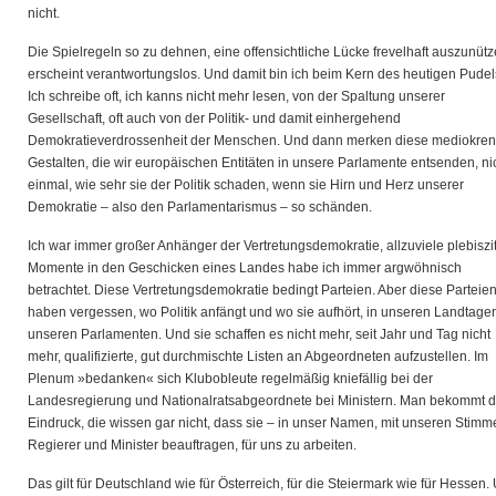
nicht.
Die Spielregeln so zu dehnen, eine offensichtliche Lücke frevelhaft auszunütz
erscheint verantwortungslos. Und damit bin ich beim Kern des heutigen Pudel
Ich schreibe oft, ich kanns nicht mehr lesen, von der Spaltung unserer
Gesellschaft, oft auch von der Politik- und damit einhergehend
Demokratieverdrossenheit der Menschen. Und dann merken diese mediokren
Gestalten, die wir europäischen Entitäten in unsere Parlamente entsenden, ni
einmal, wie sehr sie der Politik schaden, wenn sie Hirn und Herz unserer
Demokratie – also den Parlamentarismus – so schänden.
Ich war immer großer Anhänger der Vertretungsdemokratie, allzuviele plebiszi
Momente in den Geschicken eines Landes habe ich immer argwöhnisch
betrachtet. Diese Vertretungsdemokratie bedingt Parteien. Aber diese Parteie
haben vergessen, wo Politik anfängt und wo sie aufhört, in unseren Landtagen
unseren Parlamenten. Und sie schaffen es nicht mehr, seit Jahr und Tag nicht
mehr, qualifizierte, gut durchmischte Listen an Abgeordneten aufzustellen. Im
Plenum »bedanken« sich Klubobleute regelmäßig kniefällig bei der
Landesregierung und Nationalratsabgeordnete bei Ministern. Man bekommt 
Eindruck, die wissen gar nicht, dass sie – in unser Namen, mit unseren Stimm
Regierer und Minister beauftragen, für uns zu arbeiten.
Das gilt für Deutschland wie für Österreich, für die Steiermark wie für Hessen.