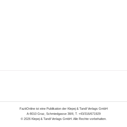
FazitOnline ist eine Publikation der Klepej & Tandl Verlags GmbH
A-8010 Graz, Schmiedgasse 38/II, T. +43/316/671929
© 2026 Klepej & Tandl Verlags GmbH. Alle Rechte vorbehalten.