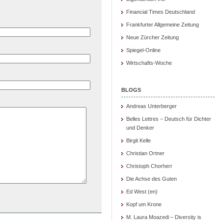
Financial Times Deutschland
Frankfurter Allgemeine Zeitung
Neue Zürcher Zeitung
Spiegel-Online
Wirtschafts-Woche
BLOGS
Andreas Unterberger
Belles Lettres – Deutsch für Dichter
und Denker
Birgit Kelle
Christian Ortner
Christoph Chorherr
Die Achse des Guten
Ed West (en)
Kopf um Krone
M. Laura Moazedi – Diversity is