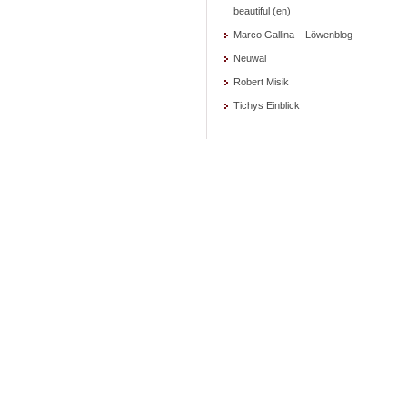
beautiful (en)
Marco Gallina – Löwenblog
Neuwal
Robert Misik
Tichys Einblick