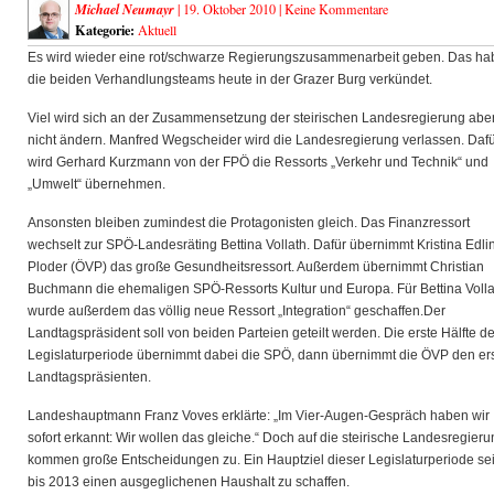
Michael Neumayr
| 19. Oktober 2010 |
Keine Kommentare
Kategorie:
Aktuell
Es wird wieder eine rot/schwarze Regierungszusammenarbeit geben. Das h
die beiden Verhandlungsteams heute in der Grazer Burg verkündet.
Viel wird sich an der Zusammensetzung der steirischen Landesregierung abe
nicht ändern. Manfred Wegscheider wird die Landesregierung verlassen. Daf
wird Gerhard Kurzmann von der FPÖ die Ressorts „Verkehr und Technik“ und
„Umwelt“ übernehmen.
Ansonsten bleiben zumindest die Protagonisten gleich. Das Finanzressort
wechselt zur SPÖ-Landesräting Bettina Vollath. Dafür übernimmt Kristina Edli
Ploder (ÖVP) das große Gesundheitsressort. Außerdem übernimmt Christian
Buchmann die ehemaligen SPÖ-Ressorts Kultur und Europa. Für Bettina Volla
wurde außerdem das völlig neue Ressort „Integration“ geschaffen.Der
Landtagspräsident soll von beiden Parteien geteilt werden. Die erste Hälfte de
Legislaturperiode übernimmt dabei die SPÖ, dann übernimmt die ÖVP den er
Landtagspräsienten.
Landeshauptmann Franz Voves erklärte: „Im Vier-Augen-Gespräch haben wir
sofort erkannt: Wir wollen das gleiche.“ Doch auf die steirische Landesregier
kommen große Entscheidungen zu. Ein Hauptziel dieser Legislaturperiode sei
bis 2013 einen ausgeglichenen Haushalt zu schaffen.