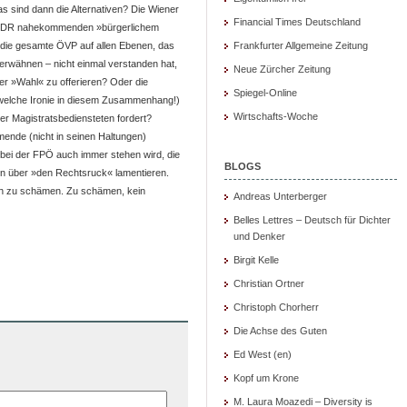
 sind dann die Alternativen? Die Wiener
Financial Times Deutschland
 DDR nahekommenden »bürgerlichem
h die gesamte ÖVP auf allen Ebenen, das
Frankfurter Allgemeine Zeitung
erwähnen – nicht einmal verstanden hat,
Neue Zürcher Zeitung
er »Wahl« zu offerieren? Oder die
Spiegel-Online
welche Ironie in diesem Zusammenhang!)
Wirtschafts-Woche
er Magistratsbediensteten fordert?
mende (nicht in seinen Haltungen)
 bei der FPÖ auch immer stehen wird, die
BLOGS
en über »den Rechtsruck« lamentieren.
ich zu schämen. Zu schämen, kein
Andreas Unterberger
Belles Lettres – Deutsch für Dichter
und Denker
Birgit Kelle
Christian Ortner
Christoph Chorherr
Die Achse des Guten
Ed West (en)
Kopf um Krone
M. Laura Moazedi – Diversity is