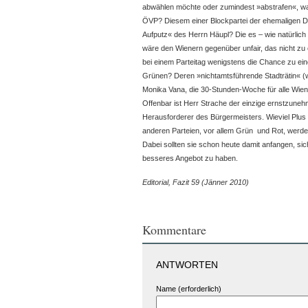
abwählen möchte oder zumindest »abstrafen«, was
ÖVP? Diesem einer Blockpartei der ehemaligen
Aufputz« des Herrn Häupl? Die es – wie natürlic
wäre den Wienern gegenüber unfair, das nicht zu 
bei einem Parteitag wenigstens die Chance zu ein
Grünen? Deren »nichtamtsführende Stadträtin« (
Monika Vana, die 30-Stunden-Woche für alle Wien
Offenbar ist Herr Strache der einzige ernstzuneh
Herausforderer des Bürgermeisters. Wieviel Plus
anderen Parteien, vor allem Grün und Rot, werd
Dabei sollten sie schon heute damit anfangen, s
besseres Angebot zu haben.
Editorial, Fazit 59 (Jänner 2010)
Kommentare
ANTWORTEN
Name (erforderlich)