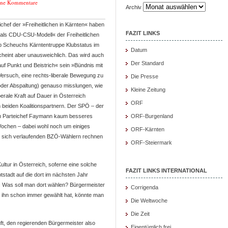
ine Kommentare
Archiv
hef der »Freiheitlichen in Kärnten« haben
FAZIT LINKS
 als CDU-CSU-Modell« der Freiheitlichen
 ob Scheuchs Kärntentruppe Klubstatus im
Datum
cheint aber unausweichlich. Das wird auch
Der Standard
auf Punkt und Beistrich« sein »Bündnis mit
r Versuch, eine rechts-liberale Bewegung zu
Die Presse
 (oder Abspaltung) genauso misslungen, wie
Kleine Zeitung
berale Kraft auf Dauer in Österreich
ORF
n beiden Koalitionspartnern. Der SPÖ – der
m Parteichef Faymann kaum besseres
ORF-Burgenland
 Wochen – dabei wohl noch um einiges
ORF-Kärnten
n sich verlaufenden BZÖ-Wählern rechnen
ORF-Steiermark
tur in Österreich, soferne eine solche
FAZIT LINKS INTERNATIONAL
tstadt auf die dort im nächsten Jahr
: Was soll man dort wählen? Bürgermeister
Corrigenda
ihn schon immer gewählt hat, könnte man
Die Weltwoche
Die Zeit
uft, den regierenden Bürgermeister also
Eigentümlich frei