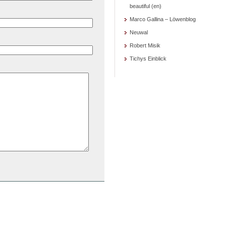
beautiful (en)
Marco Gallina – Löwenblog
Neuwal
Robert Misik
Tichys Einblick