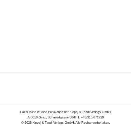
FazitOnline ist eine Publikation der Klepej & Tandl Verlags GmbH
A-8010 Graz, Schmiedgasse 38/II, T. +43/316/671929
© 2026 Klepej & Tandl Verlags GmbH. Alle Rechte vorbehalten.