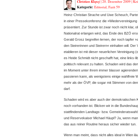
Christian Klepej
| 20. Dezember 2009 |
Ke
Kategorie:
Editorial
,
Fazit 59
Heinz-Christian Strache und Uwe Scheuch, Parteic
in einer Pressekonferenz die »Wiedervereinigung
präsentiert. Zur Stunde ist zwar noch nicht klar,
Nationalrat erlangen wird, das Ende des BZÖ ers
Gerald Grosz begreifen lernen, der noch tapfer »
den Steirerinnen und Steirern« einhalten will. De
etablieren ist mit dieser neuerlichen Vereinigung
es Heide Schmidt nicht geschafft hat, eine links-li
politisch relevant zu halten. Schaden wird das de
im Moment unter ihrem immer blasser agierende
passieren kann, als wenigstens einige wahlfreie
mehr als der ÖVP, die sogar mit Stimmen von de
darf.
Schaden wird es aber auch der demokratischen Kul
noch vorhanden ist. Blicken wir in die Bundeshaup
stattfindenden Landtags- bzw. Gemeinderatswahl
und Reservekaiser Michael Häupl? Ja, wenn man 
das aus reiner Routine heraus sicher wieder tun.
Wenn man meint, dass nicht alles ideal in Wien lä