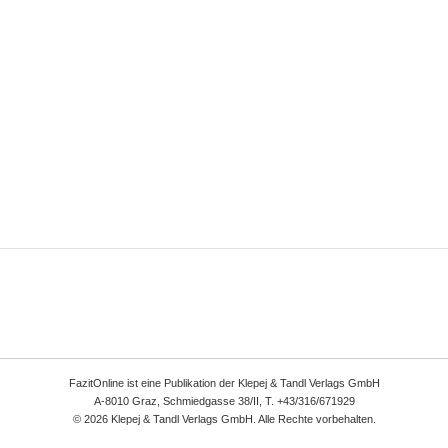
FazitOnline ist eine Publikation der Klepej & Tandl Verlags GmbH
A-8010 Graz, Schmiedgasse 38/II, T. +43/316/671929
© 2026 Klepej & Tandl Verlags GmbH. Alle Rechte vorbehalten.