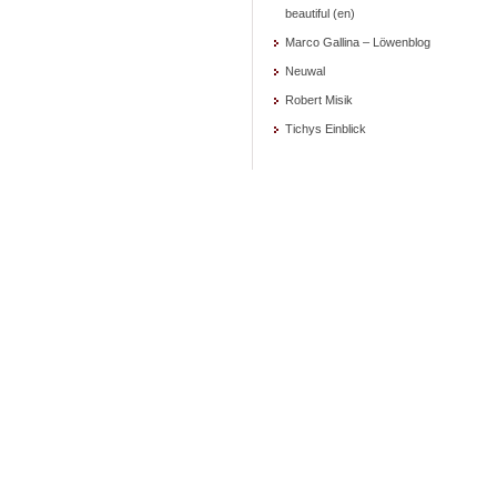
beautiful (en)
Marco Gallina – Löwenblog
Neuwal
Robert Misik
Tichys Einblick