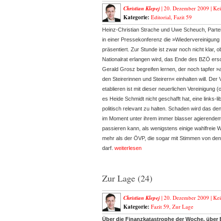
Christian Klepej
| 20. Dezember 2009 |
Ke
Kategorie:
Editorial
,
Fazit 59
Heinz-Christian Strache und Uwe Scheuch, Parteic
in einer Pressekonferenz die »Wiedervereinigung
präsentiert. Zur Stunde ist zwar noch nicht klar,
Nationalrat erlangen wird, das Ende des BZÖ ers
Gerald Grosz begreifen lernen, der noch tapfer »
den Steirerinnen und Steirern« einhalten will. De
etablieren ist mit dieser neuerlichen Vereinigung
es Heide Schmidt nicht geschafft hat, eine links-li
politisch relevant zu halten. Schaden wird das de
im Moment unter ihrem immer blasser agierende
passieren kann, als wenigstens einige wahlfreie
mehr als der ÖVP, die sogar mit Stimmen von de
darf.
weiterlesen
Zur Lage (24)
Christian Klepej
| 20. Dezember 2009 |
Ke
Kategorie:
Fazit 59
,
Zur Lage
Über die Finanzkatastrophe der Woche, über 