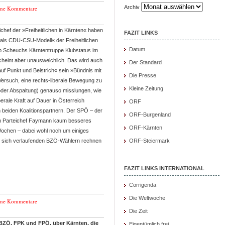
Archiv
ine Kommentare
hef der »Freiheitlichen in Kärnten« haben
FAZIT LINKS
 als CDU-CSU-Modell« der Freiheitlichen
Datum
 ob Scheuchs Kärntentruppe Klubstatus im
cheint aber unausweichlich. Das wird auch
Der Standard
auf Punkt und Beistrich« sein »Bündnis mit
Die Presse
r Versuch, eine rechts-liberale Bewegung zu
Kleine Zeitung
 (oder Abspaltung) genauso misslungen, wie
berale Kraft auf Dauer in Österreich
ORF
n beiden Koalitionspartnern. Der SPÖ – der
ORF-Burgenland
m Parteichef Faymann kaum besseres
ORF-Kärnten
 Wochen – dabei wohl noch um einiges
n sich verlaufenden BZÖ-Wählern rechnen
ORF-Steiermark
FAZIT LINKS INTERNATIONAL
Corrigenda
Die Weltwoche
ine Kommentare
Die Zeit
BZÖ, FPK und FPÖ, über Kärnten, die
Eigentümlich frei