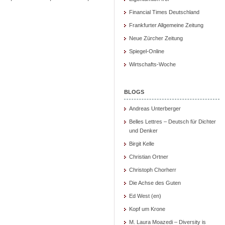
Financial Times Deutschland
Frankfurter Allgemeine Zeitung
Neue Zürcher Zeitung
Spiegel-Online
Wirtschafts-Woche
BLOGS
Andreas Unterberger
Belles Lettres – Deutsch für Dichter
und Denker
Birgit Kelle
Christian Ortner
Christoph Chorherr
Die Achse des Guten
Ed West (en)
Kopf um Krone
M. Laura Moazedi – Diversity is