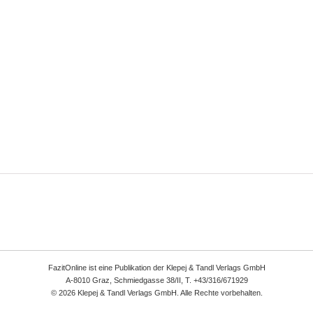
FazitOnline ist eine Publikation der Klepej & Tandl Verlags GmbH
A-8010 Graz, Schmiedgasse 38/II, T. +43/316/671929
© 2026 Klepej & Tandl Verlags GmbH. Alle Rechte vorbehalten.