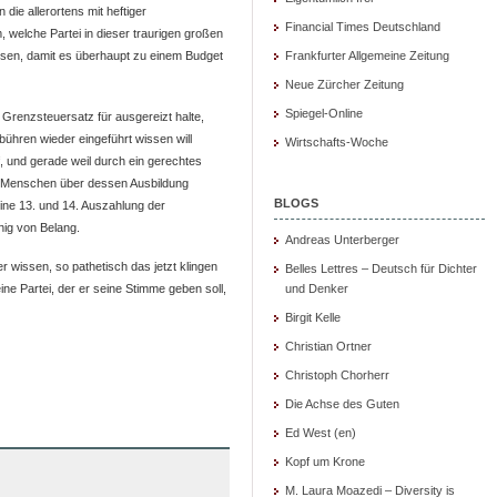
die allerortens mit heftiger
Financial Times Deutschland
 welche Partei in dieser traurigen großen
sen, damit es überhaupt zu einem Budget
Frankfurter Allgemeine Zeitung
Neue Zürcher Zeitung
Spiegel-Online
Grenzsteuersatz für ausgereizt halte,
bühren wieder eingeführt wissen will
Wirtschafts-Woche
f, und gerade weil durch ein gerechtes
en Menschen über dessen Ausbildung
BLOGS
ine 13. und 14. Auszahlung der
enig von Belang.
Andreas Unterberger
 wissen, so pathetisch das jetzt klingen
Belles Lettres – Deutsch für Dichter
ine Partei, der er seine Stimme geben soll,
und Denker
Birgit Kelle
Christian Ortner
Christoph Chorherr
Die Achse des Guten
Ed West (en)
Kopf um Krone
M. Laura Moazedi – Diversity is