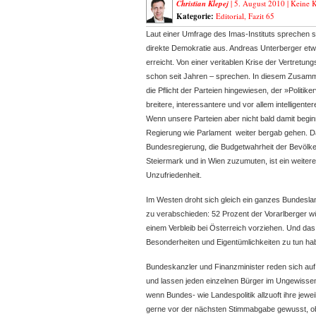
Christian Klepej
| 5. August 2010 |
Keine 
Kategorie:
Editorial
,
Fazit 65
Laut einer Umfrage des Imas-Instituts sprechen s
direkte Demokratie aus. Andreas Unterberger etwa
erreicht. Von einer veritablen Krise der Vertret
schon seit Jahren – sprechen. In diesem Zusamm
die Pflicht der Parteien hingewiesen,
der »Politik
breitere, interessantere und vor allem intelligente
Wenn unsere Parteien aber nicht bald damit begin
Regierung wie Parlament weiter bergab gehen. D
Bundesregierung, die Budgetwahrheit der Bevölke
Steiermark und in Wien zuzumuten, ist ein weitere
Unzufriedenheit.
Im Westen droht sich gleich ein ganzes Bundesla
zu verabschieden: 52 Prozent der Vorarlberger w
einem Verbleib bei Österreich vorziehen. Und das
Besonderheiten und Eigentümlichkeiten zu tun ha
Bundeskanzler und Finanzminister reden sich auf 
und lassen jeden einzelnen Bürger im Ungewissen,
wenn Bundes- wie Landespolitik allzuoft ihre jewei
gerne vor der nächsten Stimmabgabe gewusst, o