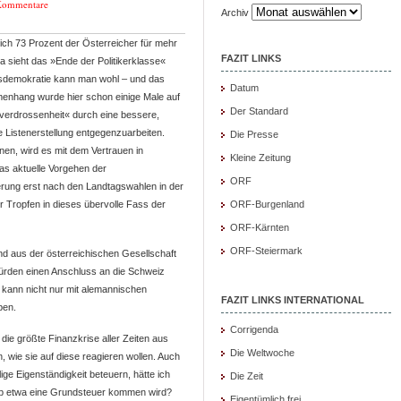
Kommentare
Archiv
ich 73 Prozent der Österreicher für mehr
FAZIT LINKS
 sieht das »Ende der Politikerklasse«
ungsdemokratie kann man wohl – und das
Datum
enhang wurde hier schon einige Male auf
Der Standard
erverdrossenheit« durch eine bessere,
re Listenerstellung entgegenzuarbeiten.
Die Presse
nen, wird es mit dem Vertrauen in
Kleine Zeitung
as aktuelle Vorgehen der
ORF
rung erst nach den Landtagswahlen in der
r Tropfen in dieses übervolle Fass der
ORF-Burgenland
ORF-Kärnten
ORF-Steiermark
nd aus der österreichischen Gesellschaft
ürden einen Anschluss an die Schweiz
 kann nicht nur mit alemannischen
FAZIT LINKS INTERNATIONAL
ben.
Corrigenda
die größte Finanzkrise aller Zeiten aus
Die Weltwoche
 wie sie auf diese reagieren wollen. Auch
lige Eigenständigkeit beteuern, hätte ich
Die Zeit
b etwa eine Grundsteuer kommen wird?
Eigentümlich frei