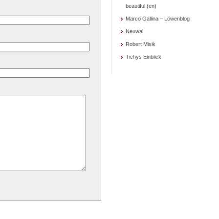
beautiful (en)
Marco Gallina – Löwenblog
Neuwal
Robert Misik
Tichys Einblick