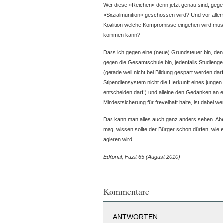
Wer diese »Reichen« denn jetzt genau sind, gegen 
»Sozialmunition« geschossen wird? Und vor allem,
Koalition welche Kompromisse eingehen wird müs
kommen kann?
Dass ich gegen eine (neue) Grundsteuer bin, den 
gegen die Gesamtschule bin, jedenfalls Studienge
(gerade weil nicht bei Bildung gespart werden dar
Stipendiensystem nicht die Herkunft eines jung
entscheiden darf!) und alleine den Gedanken an e
Mindestsicherung für frevelhaft halte, ist dabei w
Das kann man alles auch ganz anders sehen. Aber
mag, wissen sollte der Bürger schon dürfen, wie e
agieren wird.
Editorial, Fazit 65 (August 2010)
Kommentare
ANTWORTEN