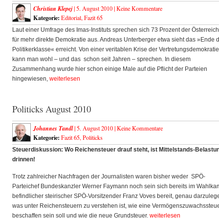
Christian Klepej
| 5. August 2010 |
Keine Kommentare
Kategorie:
Editorial
,
Fazit 65
Laut einer Umfrage des Imas-Instituts sprechen sich 73 Prozent der Österreic
für mehr direkte Demokratie aus. Andreas Unterberger etwa sieht das »Ende 
Politikerklasse« erreicht. Von einer veritablen Krise der Vertretungsdemokratie
kann man wohl – und das schon seit Jahren – sprechen. In diesem
Zusammenhang wurde hier schon einige Male auf die Pflicht der Parteien
hingewiesen,
weiterlesen
Politicks August 2010
Johannes Tandl
| 5. August 2010 |
Keine Kommentare
Kategorie:
Fazit 65
,
Politicks
Steuerdiskussion: Wo Reichensteuer drauf steht, ist Mittelstands-Belastu
drinnen!
Trotz zahlreicher Nachfragen der Journalisten waren bisher weder SPÖ-
Parteichef Bundeskanzler Werner Faymann noch sein sich bereits im Wahlka
befindlicher steirischer SPÖ-Vorsitzender Franz Voves bereit, genau darzuleg
was unter Reichensteuern zu verstehen ist, wie eine Vermögenszuwachssteu
beschaffen sein soll und wie die neue Grundsteuer.
weiterlesen