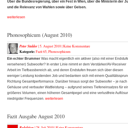
Über die Bundesregierung, über ein Fest in Wien, über die Ministerin der Ju
und die Relevanz von Wahlen sowie über Gelsen.
weiterlesen
Phonosophicum (August 2010)
Peter Stalder
| 5. August 2010 |
Keine Kommentare
Kategorie:
Fazit 65
,
Phonosophicum
Ein echter Brummer
Was macht eigentlich ein aktiver (also mit einer Endstuf
versehener) Subwoofer? In erster Linie nimmt er dem Verstärker/AV-Receiver
Arbeit im Tiefbassbereich ab, und deren Endstufen freuen sich über diesen
weniger Leistung kostenden Job und bedanken sich mit einem Qualitätssprun
Richtung Gesamtperformance. Darüber hinaus sorgt der Subwoofer – je nach
Gehäuse und verbauter Wattleistung – aufgrund seines Tiefeneinsatzes für ei
größeres Volumen, einen höheren Gesamtpegel und eine verlustfreie Auflösu
niedrigster Frequenzen.
weiterlesen
Fazit Ausgabe August 2010
Redaktion
| 28. Juli 2010 |
Keine Kommentare