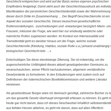
Geschlecht entsprechen und wird auf der Basis seines eigenen psychischen
Empfindens festgelegt. Damit steht auch der Geschlechtsausdruck als individu
Manifestation der persönlichen Geschlechtsidentität sowie der Wahrnehmung
dieser durch Dritte im Zusammenhang … Der Begriff Geschlechterrolle ist ein
Aspekt des sozialen Geschlechts. Dieses bezeichnet gesellschaftliche
Rollenvorstellungen, -zuschreibungen und -erwartungen bezüglich Mann- un
Frausein, inklusive der Frage, wie weit hier nur eindeutig weibliche oder
männliche Rollen zugelassen werden. Im Kontext von Intersexualität und
Transidentität geht es darüber hinaus um die Frage, welche soziale
Geschlechterrolle (Kleidung, Habitus, soziale Rolle u.a.) jemand unabhängig
biologischen Geschlecht lebt. …
«
Entschuldigen Sie diese elendslange Zitierung. Sie ist notwendig, um die
augenscheinliche Unfähigkeit dieses aktuell gesetzgebenden Gremiums zu
veranschaulichen, seiner Pflicht nachzukommen, allgemein verständliche
Gesetzestexte zu formulieren. In den Erläuterungen wird zudem noch auf
Definitionen der österreichischen Bioethikkommission und weitere Literatur
verwiesen.
Als gesetzestreuer Bürger wäre ich demnach genötigt, zahlreiche Bücher zu l
um das gesamte Gesetz überhaupt sinngemäß erfassen zu können. Es geht m
heute gar nicht darum, dass ich dieses Geschwurbel inhaltlich selbstverständl
aus tiefsten Herzen ablehne, es geht mir darum, dass auf allen öffentlich-