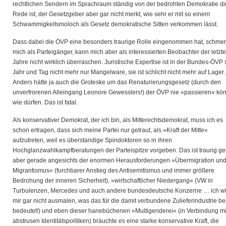
rechtlichen Sendern im Sprachraum ständig von der bedrohten Demokratie di
Rede ist, der Gesetzgeber aber gar nicht merkt, wie sehr er mit so einem
Schwammigkeitsmoloch als Gesetz demokratische Sitten verkommen lässt.
Dass dabei die ÖVP eine besonders traurige Rolle eingenommen hat, schmer
mich als Parteigänger, kann mich aber als interessierten Beobachter der letzt
Jahre nicht wirklich überraschen. Juristische Expertise ist in der Bundes-ÖVP s
Jahr und Tag nicht mehr nur Mangelware, sie ist schlicht nicht mehr auf Lager.
Anders hätte ja auch die Groteske um das Renaturierungsgesetz (durch den
unverfrorenen Alleingang Leonore Gewesslers!) der ÖVP nie »passieren« kö
wie dürfen. Das ist fatal.
Als konservativer Demokrat, der ich bin, als Mitterechtsdemokrat, muss ich es
schon ertragen, dass sich meine Partei nur getraut, als »Kraft der Mitte«
aufzutreten, weil es überstandige Spindoktoren so in ihren
Hochglanzwahlkampfberatungen der Parteispitze vorgeben. Das ist traurig g
aber gerade angesichts der enormen Herausforderungen »Übermigration un
Migrantismus« (furchbarer Anstieg des Antisemitismus und immer größere
Bedrohung der inneren Sicherheit), »wirtschaftlicher Niedergang« (VW in
Turbulenzen, Mercedes und auch andere bundesdeutsche Konzerne … ich wi
mir gar nicht ausmalen, was das für die damit verbundene Zulieferindustrie be
bedeutet!) und eben dieser hanebüchenen »Multigenderei« (in Verbindung mi
abstrusen Identitätspolitiken) bräuchte es eine starke konservative Kraft, die