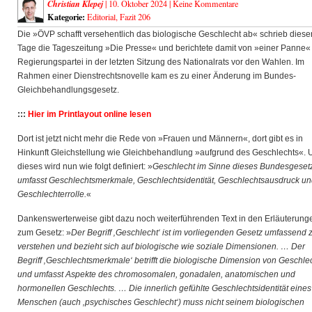
Christian Klepej
| 10. Oktober 2024 |
Keine Kommentare
Kategorie:
Editorial
,
Fazit 206
Die »ÖVP schafft versehentlich das biologische Geschlecht ab« schrieb diese
Tage die Tageszeitung »Die Presse« und berichtete damit von »einer Panne«
Regierungspartei in der letzten Sitzung des Nationalrats vor den
Wahlen. Im
Rahmen einer Dienstrechtsnovelle kam es zu einer Änderung im Bundes-
Gleichbehandlungsgesetz.
:::
Hier im Printlayout online lesen
Dort ist jetzt nicht mehr die Rede von »Frauen und Männern«, dort gibt es in
Hinkunft Gleichstellung wie Gleichbehandlung »aufgrund des Geschlechts«. 
dieses wird nun wie folgt definiert: »
Geschlecht im Sinne dieses Bundesgeset
umfasst Geschlechtsmerkmale, Geschlechtsidentität, Geschlechtsausdruck u
Geschlechterrolle.
«
Dankenswerterweise gibt dazu noch weiterführenden Text in den Erläuterung
zum Gesetz: »
Der Begriff ‚Geschlecht‘ ist im vorliegenden Gesetz umfassend 
verstehen und bezieht sich auf biologische wie soziale Dimensionen. … Der
Begriff ‚Geschlechtsmerkmale‘ betrifft die biologische Dimension von Geschle
und umfasst Aspekte des chromosomalen, gonadalen, anatomischen und
hormonellen Geschlechts. … Die innerlich gefühlte Geschlechtsidentität eines
Menschen (auch ‚psychisches Geschlecht‘) muss nicht seinem biologischen