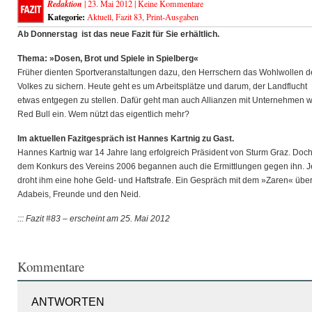
Redaktion
| 23. Mai 2012 |
Keine Kommentare
Kategorie:
Aktuell
,
Fazit 83
,
Print-Ausgaben
Ab Donnerstag ist das neue Fazit für Sie erhältlich.
Thema: »Dosen, Brot und Spiele in Spielberg«
Früher dienten Sportveranstaltungen dazu, den Herrschern das Wohlwollen d
Volkes zu sichern. Heute geht es um Arbeitsplätze und darum, der Landflucht
etwas entgegen zu stellen. Dafür geht man auch Allianzen mit Unternehmen w
Red Bull ein. Wem nützt das eigentlich mehr?
Im aktuellen Fazitgespräch ist Hannes Kartnig zu Gast.
Hannes Kartnig war 14 Jahre lang erfolgreich Präsident von Sturm Graz. Doch
dem Konkurs des Vereins 2006 begannen auch die Ermittlungen gegen ihn. Je
droht ihm eine hohe Geld- und Haftstrafe. Ein Gespräch mit dem »Zaren« übe
Adabeis, Freunde und den Neid.
::: Fazit #83 – erscheint am 25. Mai 2012
Kommentare
ANTWORTEN