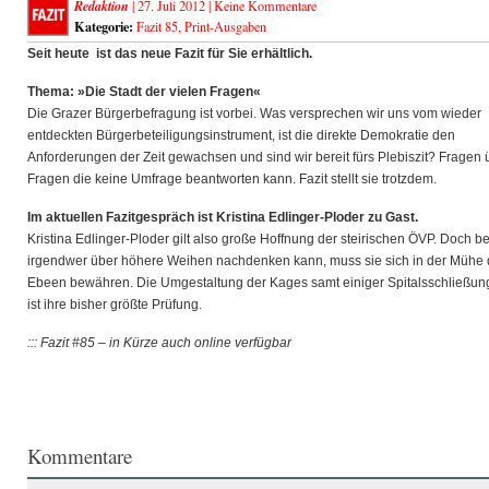
Redaktion
| 27. Juli 2012 |
Keine Kommentare
Kategorie:
Fazit 85
,
Print-Ausgaben
Seit heute ist das neue Fazit für Sie erhältlich.
Thema: »Die Stadt der vielen Fragen«
Die Grazer Bürgerbefragung ist vorbei. Was versprechen wir uns vom wieder
entdeckten Bürgerbeteiligungsinstrument, ist die direkte Demokratie den
Anforderungen der Zeit gewachsen und sind wir bereit fürs Plebiszit? Fragen 
Fragen die keine Umfrage beantworten kann. Fazit stellt sie trotzdem.
Im aktuellen Fazitgespräch ist Kristina Edlinger-Ploder zu Gast.
Kristina Edlinger-Ploder gilt also große Hoffnung der steirischen ÖVP. Doch b
irgendwer über höhere Weihen nachdenken kann, muss sie sich in der Mühe 
Ebeen bewähren. Die Umgestaltung der Kages samt einiger Spitalsschließu
ist ihre bisher größte Prüfung.
::: Fazit #85 – in Kürze auch online verfügbar
Kommentare