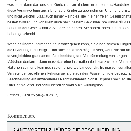
was er ist, dann darf uns kein Gericht daran hindern, mit unserem »Handeln«
diese Verantwortung auch für unsere Kinder zu übernehmen. Und nur die Elte
und nicht welcher Staat auch immer – sind es, die in einer freien Gesellschaft
besten Wissen und vor allem auch nach bestem Gewissen ihre Kinder für das
Leben in der Gesellschaft vorzubereiten haben. Sie haben ihnen ja auch das
Leben geschenkt.
Wenn es überhaupt irgendeine Instanz geben kann, die einen solchen Eingriff
die Erziehung rechtfertigt – und auch das muss möglich sein, wenn wir nur an
unvergleichbar grausamere Beschneidung und Verstümmelung von jungen
Mädchen denken – dann muss das eine internationale Instanz wie die Verein
Nationen sein und kein noch so ehrenwertes Landgericht. Es müssen vor all
Vertreter der betroffenen Religion sein, die aus dem Wissen um die Bedeutun
Beschneidung ein anwendbares Recht definieren. Sonst ist jedes noch so st
Urteil anmaßend und schlussendlich wohl auch wirkungslos.
Editorial, Fazit 85 (August 2012)
Kommentare
2 ANTWORTEN ZU “ÜBER DIE BESCHNEIDUNG