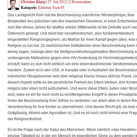
Christian Klepej
| 27. Juli 2012 |
2 Kommentare
Kategorie:
Editorial
,
Fazit 85
Das Landgericht Köln hat die Beschneidung männlicher Minderjähriger, fixer
Bestandteil des jüdischen wie des islamischen Glaubens, in einer Entscheidu
vom Mai dieses Jahres für strafbar erklärt. Mittlerweile ist die Debatte auch na
Österreich gelangt. Und dient hier neoatheistischen,
also fundamentalistisch
eingestellten Religionsgegnern, als Matrize für ihren Kampf gegen alles, was 
Religion zu tun hat. Zu medizinischen Indikationen einer Beschneidung kann 
wenig sagen, solange aber die Weltgesundheitsorganisation Beschneidung a
vorbeugende Maßnahme gegen eine HIV-Ansteckung (in Hochrisikogebieten)
einstuft, kann es sich nicht wirklich um eine lebensbedrohende Verstümmelun
handeln. Zudem ist in den USA, in Kanada oder in Australien die Beschneidu
männlicher Neugeborener weit über religiöse Kreise hinaus übliche Praxis. U
diesem Aspekt sollte es die persönliche Freiheit der Eltern bleiben, ihre Kinde
religiös oder eben nicht aufzuziehen. Und wenn diese Eltern Juden oder Mos
sind, wäre es ein für mich nicht zu rechtfertigender Eingriff in deren Privatsphä
ihnen die Beschneidung ihrer Söhne zu verbieten; vor allem aber in deren Re
Verantwortung für ihre Kinder zu übernehmen. Und dieses Recht gilt, ob man
Gottgläubig, Atheist oder Agnostiker ist. Und es ist noch nicht einmal eine Fra
der Religionsfreiheit.
Es ist die Frage nach der Natur des Menschen. Wenn nämlich »das Handeln«,
einzige Tätigkeit ist, in der ein Mensch im eigentlichen Sinne zu dem werden 