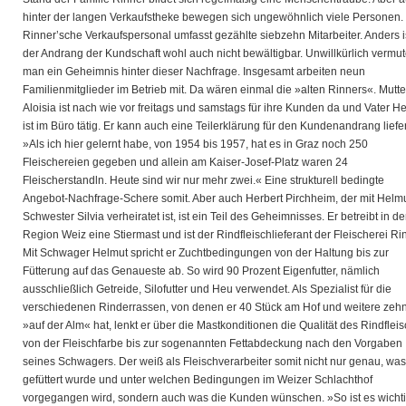
hinter der langen Verkaufstheke bewegen sich ungewöhnlich viele Personen.
Rinner’sche Verkaufspersonal umfasst gezählte siebzehn Mitarbeiter. Anders i
der Andrang der Kundschaft wohl auch nicht bewältigbar. Unwillkürlich vermut
man ein Geheimnis hinter dieser Nachfrage. Insgesamt arbeiten neun
Familienmitglieder im Betrieb mit. Da wären einmal die »alten Rinners«. Mutte
Aloisia ist nach wie vor freitags und samstags für ihre Kunden da und Vater H
ist im Büro tätig. Er kann auch eine Teilerklärung für den Kundenandrang liefe
»Als ich hier gelernt habe, von 1954 bis 1957, hat es in Graz noch 250
Fleischereien gegeben und allein am Kaiser-Josef-Platz waren 24
Fleischerstandln. Heute sind wir nur mehr zwei.« Eine strukturell bedingte
Angebot-Nachfrage-Schere somit. Aber auch Herbert Pirchheim, der mit Helm
Schwester Silvia verheiratet ist, ist ein Teil des Geheimnisses. Er betreibt in de
Region Weiz eine Stiermast und ist der Rindfleischlieferant der Fleischerei Ri
Mit Schwager Helmut spricht er Zuchtbedingungen von der Haltung bis zur
Fütterung auf das Genaueste ab. So wird 90 Prozent Eigenfutter, nämlich
ausschließlich Getreide, Silofutter und Heu verwendet. Als Spezialist für die
verschiedenen Rinderrassen, von denen er 40 Stück am Hof und weitere zeh
»auf der Alm« hat, lenkt er über die Mastkonditionen die Qualität des Rindflei
von der Fleischfarbe bis zur sogenannten Fettabdeckung nach den Vorgaben
seines Schwagers. Der weiß als Fleischverarbeiter somit nicht nur genau, was
gefüttert wurde und unter welchen Bedingungen im Weizer Schlachthof
vorgegangen wird, sondern auch was die Kunden wünschen. »So ist es wichti