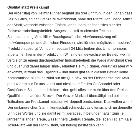
Qualität statt Preiskampf
Der Arbeitstag von Helmut Rinner beginnt um drei Uhr früh. In der Florianigas
Bezirk Gries, an der Grenze zu Wetzelsdorf, nahe der Pfarre Don Bosco. Mitten
der Stadt, versteckt zwischen Einfamilienhäusern, befindet sich hier der
Fleischverarbeitungsbetrieb. Ausgestattet mit modernster Technik,
Schalldämmung, Abluftfilter, Rauchgaswäsche, Abwärmenutzung mit
Luftwärmepumpe und ähnlichen Finessen, wird für eine möglichst emissionsfr
Produktion gesorgt. Von den insgesamt 34 Mitarbeitern des Unternehmens
arbeiten elf hier in der Produktion. »Wir sind ein gewachsener Betrieb, wo im
Vergleich zu einem durchgeplanten Industriebetrieb die Wege manchmal kre
und quer und daher länger sind«, erläutert Helmut Rinner. Worauf es aber wirk
ankommt, ist wohl das Ergebnis – und dabei gibt es in diesem Betrieb keine
Kompromisse. »Für uns zählt nur die Qualität«, so der Fleischermeister. »Wir
produzieren nur für uns selbst und nicht mehr für den Großhandel oder
Gasthäuser, Schulen und Heime – dort geht alles nur mehr über den Preis und
Qualität bleibt auf der Strecke. Der Grazer Markt ist übersättigt und bei einer
Teilnahme am Preiskampf müssten wir doppelt produzieren. Das wollen wir ni
Der umfangreichen Stammkundschaft schmeckt das offensichtlich im doppelt
Sinn des Wortes und sie dankt es mit geradezu nibelungenhafter, zum Teil
jahrzehntelangen Treue, was Rinners Ehefrau Renate, die jeden Tag am Kais
Josef-Platz »an der Front« steht, nur freudig bestätigen kann.