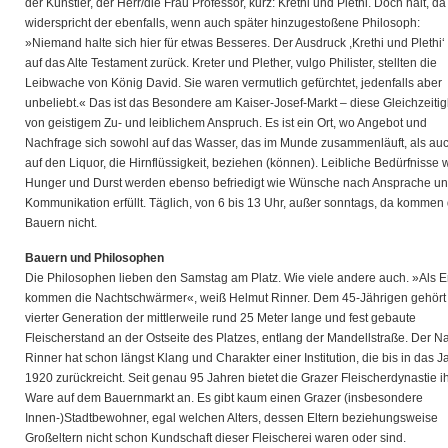
der Künstler, der Herr/die Frau Professor, kurz: Krethi und Plethi. Doch halt, da
widerspricht der ebenfalls, wenn auch später hinzugestoßene Philosoph:
»Niemand halte sich hier für etwas Besseres. Der Ausdruck ,Krethi und Plethi‘
auf das Alte Testament zurück. Kreter und Plether, vulgo Philister, stellten die
Leibwache von König David. Sie waren vermutlich gefürchtet, jedenfalls aber
unbeliebt.« Das ist das Besondere am Kaiser-Josef-Markt – diese Gleichzeitig
von geistigem Zu- und leiblichem Anspruch. Es ist ein Ort, wo Angebot und
Nachfrage sich sowohl auf das Wasser, das im Munde zusammenläuft, als au
auf den Liquor, die Hirnflüssigkeit, beziehen (können). Leibliche Bedürfnisse 
Hunger und Durst werden ebenso befriedigt wie Wünsche nach Ansprache u
Kommunikation erfüllt. Täglich, von 6 bis 13 Uhr, außer sonntags, da kommen 
Bauern nicht.
Bauern und Philosophen
Die Philosophen lieben den Samstag am Platz. Wie viele andere auch. »Als E
kommen die Nachtschwärmer«, weiß Helmut Rinner. Dem 45-Jährigen gehört 
vierter Generation der mittlerweile rund 25 Meter lange und fest gebaute
Fleischerstand an der Ostseite des Platzes, entlang der Mandellstraße. Der 
Rinner hat schon längst Klang und Charakter einer Institution, die bis in das J
1920 zurückreicht. Seit genau 95 Jahren bietet die Grazer Fleischerdynastie i
Ware auf dem Bauernmarkt an. Es gibt kaum einen Grazer (insbesondere
Innen-)Stadtbewohner, egal welchen Alters, dessen Eltern beziehungsweise
Großeltern nicht schon Kundschaft dieser Fleischerei waren oder sind.