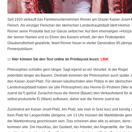
Seit 1920 verkauft das Familienunternehmen Rinner am Grazer Kaiser-Josef-
Fleisch. Als einziger Fleischer der steirischen Landeshauptstadt stellt Helmut
Rinner seine Produkte fast zur Gänze selbst
her. Auf dem ehemaligen »Holzpl
der seinen Namen erst zu Ehren des Kaisers erhielt, der den Protestanten
Glaubensfreiheit gewährte, feiert Rinner heuer in vierter Generation 95-jährig
Firmenjubiläum.
::: Hier können Sie den Text online im Printlayout lesen:
LINK
Philosophen schlafen gern länger. Sagt irgend so ein Vorurteil. In der Regel
jedenfalls länger als Bauern. Deshalb kommen die Philosophen auch später. 
den Kaiser-Josef-Platz. Für diesen lukullischsten aller Plätze in der steirische
Landeshauptstadt haben sie (die Philosophen) das Henne-Ei-Problem (Wer 
zuerst da?) gelöst: Zunächst muss die Henne (Bauer) den Verkaufsstand für d
selbst produzierte Ei (Ware) aufbauen, daher war die Henne zuerst da.
Zumindest am Kaiser-Josef-Platz. Am Platz, wie man in Graz kurz und bündig 
Kein Platz für Langschläfer übrigens, um 13 Uhr müssen die Marktstände ge
der Marktordnung geschlossen sein. Das scheinen aber alle zu wissen, denn 
kommen alle. Die Hausfrau, der Gastwirt, der Arbeiter, der Angestellte, der Stu