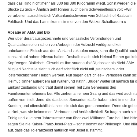
dass das Rind nicht mehr als 330 bis 380 Kilogramm wiegt. Sonst werden die
Stücke zu groß.« Ähnlich geht Rinner auch beim Schweinefleisch vor: »Wir
verarbeiten ausschließlich Vulkanlandschweine vom Schlachthof Raabtal in
Feldbach. Und das Lamm kommt immer von den Weizer Schafbauern.«
Absage an AMA und Bio
Wer über derart ausgezeichnete und verlässliche Verbindungen und
Qualitätskontrollen schon von Anbeginn der Aufzucht verfügt und kein
unbekanntes Fleisch aus dem Ausland zukaufen muss, kann die Qualität auch
konstant auf hohem Niveau halten. Deshalb macht sich Helmut Rinner gar ke
Kopf wegen Biofleisch. Obwohl es ihm sauer aufstößt, dass er als Nicht-AMA-
Mitglied Nachteile sieht: »Ich darf schriftlich nicht mit ‚steirischem‘ oder
‚österreichischem‘ Fleisch werben. Nur sagen darf ich es.« Verlassen kann si
Helmut Rinner außerdem auf Walter und Katrin. Bruder Walter ist nämlich für 
Einkauf zuständig und trägt damit seinen Teil zum Geheimnis des
Familienunternehmens bei. Alle ziehen an einem Strang und das wird auch n
außen vermittelt. Jene, die das beste Sensorium dafür haben, sind immer die
Kunden, und offensichtlich lassen sie sich das gern anmerken. Denn sie geb
zurück, was sie bekommen: Vertrauen und Verlässlichkeit. So tragen auch sie
Erfolg und zu einem Jahresumsatz von über zwei Millionen Euro bei. Und bitte
sagen Sie nie Kaiser-Franz-Josef-Platz – sonst kommt der Philosoph. Und klär
auf, dass das Toleranzedikt natürlich von Josef II. stammt.