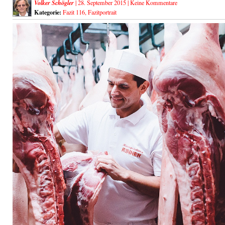
Volker Schögler
| 28. September 2015 |
Keine Kommentare
Kategorie:
Fazit 116
,
Fazitportrait