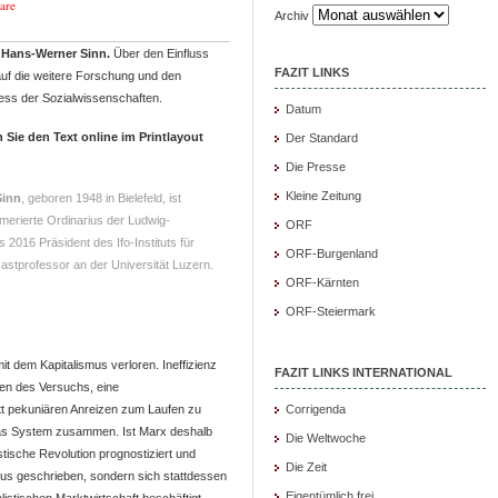
are
Archiv
 Hans-Werner Sinn.
Über den Einfluss
FAZIT LINKS
auf die weitere Forschung und den
ess der Sozialwissenschaften.
Datum
n Sie den Text online im Printlayout
Der Standard
Die Presse
Kleine Zeitung
Sinn
, geboren 1948 in Bielefeld, ist
erierte Ordinarius der Ludwig-
ORF
2016 Präsident des Ifo-Instituts für
ORF-Burgenland
Gastprofessor an der Universität Luzern.
ORF-Kärnten
ORF-Steiermark
 dem Kapitalismus verloren. Ineffizienz
FAZIT LINKS INTERNATIONAL
en des Versuchs, eine
tt pekuniären Anreizen zum Laufen zu
Corrigenda
 das System zusammen. Ist Marx deshalb
Die Weltwoche
stische Revolution prognostiziert und
Die Zeit
smus geschrieben, sondern sich stattdessen
Eigentümlich frei