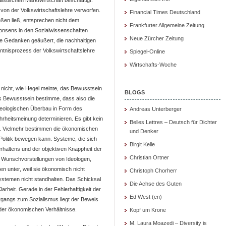
listischen Marktwirtschaft beschäftigt.
on der Volkswirtschaftslehre verworfen.
Financial Times Deutschland
ließen ließ, entsprechen nicht dem
Frankfurter Allgemeine Zeitung
onsens in den Sozialwissenschaften
Neue Zürcher Zeitung
te Gedanken geäußert, die nachhaltigen
ntnisprozess der Volkswirtschaftslehre
Spiegel-Online
Wirtschafts-Woche
s nicht, wie Hegel meinte, das Bewusstsein
BLOGS
s Bewusstsein bestimme, dass also die
 ideologischen Überbau in Form des
Andreas Unterberger
heitsmeinung determinieren. Es gibt kein
Belles Lettres – Deutsch für Dichter
e. Vielmehr bestimmen die ökonomischen
und Denker
olitik bewegen kann. Systeme, die sich
Birgit Kelle
haltens und der objektiven Knappheit der
Christian Ortner
r Wunschvorstellungen von Ideologen,
en unter, weil sie ökonomisch nicht
Christoph Chorherr
ystemen nicht standhalten. Das Schicksal
Die Achse des Guten
arheit. Gerade in der Fehlerhaftigkeit der
Ed West (en)
gangs zum Sozialismus liegt der Beweis
 der ökonomischen Verhältnisse.
Kopf um Krone
M. Laura Moazedi – Diversity is