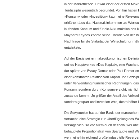
in der Makrotheorie. Er war einer der ersten Ma
Teildisziplin wesentlich begründet. Vor ihm hatte
»Konsum« oder »Investition« kaum eine Relevanz
erklärte, dass das Nationaleinkommen als Werts
laufenden Konsum und für die Akkumulation des 
Maynard Keynes konnte seine Theorie von der Be
Nachfrage für die Stabilität der Wirtschaft nur mit
entwickeln.
Auf der Basis seiner makroökonomischen Definit
seines Hauptwerkes »Das Kapital«, eine Wachstum
der später von Evsey Domar oder Paul Romer en
einer konstanten Relation von Kapital und Sozialp
unter Verwendung numerischer Rechnungen, dass
Konsum, sondern durch Konsumverzicht, nämlich 
zustande kommt. Je größer der Anteil des Volksei
sondern gespart und investiert wird, desto höher
Die Sowjetunion hat auf der Basis der marxschen
versucht, eine Strategie zur Überflügelung des W
versagt blieb, so vor allem auch deshalb, weil ü
behauptete Proportionalität von Sparquote und Wa
wenn eine hinreichend große industrielle Reserv