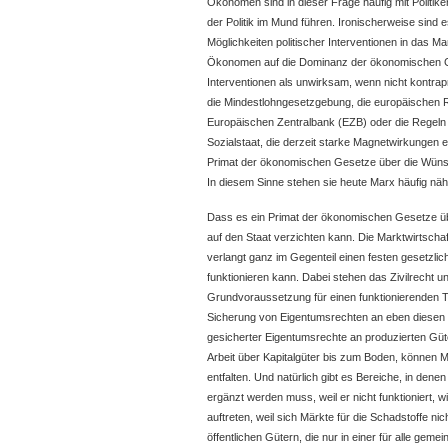
Ökonomen sind in dieser Frage häufig mit Politike
der Politik im Mund führen. Ironischerweise sind es
Möglichkeiten politischer Interventionen in das 
Ökonomen auf die Dominanz der ökonomischen G
Interventionen als unwirksam, wenn nicht kontra
die Mindestlohngesetzgebung, die europäischen R
Europäischen Zentralbank (EZB) oder die Regeln f
Sozialstaat, die derzeit starke Magnetwirkungen
Primat der ökonomischen Gesetze über die Wünsc
In diesem Sinne stehen sie heute Marx häufig näher 
Dass es ein Primat der ökonomischen Gesetze über
auf den Staat verzichten kann. Die Marktwirtschaf
verlangt ganz im Gegenteil einen festen gesetzl
funktionieren kann. Dabei stehen das Zivilrecht un
Grundvoraussetzung für einen funktionierenden T
Sicherung von Eigentumsrechten an eben diesen 
gesicherter Eigentumsrechte an produzierten Güt
Arbeit über Kapitalgüter bis zum Boden, können 
entfalten. Und natürlich gibt es Bereiche, in dene
ergänzt werden muss, weil er nicht funktioniert, 
auftreten, weil sich Märkte für die Schadstoffe nich
öffentlichen Gütern, die nur in einer für alle gem