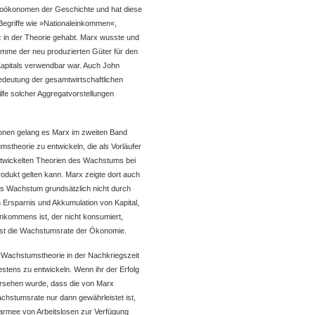
kroökonomen der Geschichte und hat diese
n Begriffe wie »Nationaleinkommen«,
 in der Theorie gehabt. Marx wusste und
umme der neu produzierten Güter für den
Kapitals verwendbar war. Auch John
deutung der gesamtwirtschaftlichen
hilfe solcher Aggregatvorstellungen
ionen gelang es Marx im zweiten Band
stheorie zu entwickeln, die als Vorläufer
twickelten Theorien des Wachstums bei
rodukt gelten kann. Marx zeigte dort auch
 Wachstum grundsätzlich nicht durch
Ersparnis und Akkumulation von Kapital,
nkommens ist, der nicht konsumiert,
 ist die Wachstumsrate der Ökonomie.
 Wachstumstheorie in der Nachkriegszeit
estens zu entwickeln. Wenn ihr der Erfolg
bersehen wurde, dass die von Marx
chstumsrate nur dann gewährleistet ist,
earmee von Arbeitslosen zur Verfügung