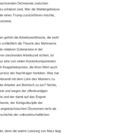
 wachsenden Dichotomie zwischen
u erklären sind. Wer die Wahlergebnisse
zite eines Trump zurückführen möchte,
kenntnis.
n gehört die Arbeitswerttheorie, die wohl
te schließlich die Theorie des Mehrwerts
e relativen Güterpreise in der
en steckenden Arbeitszeit richten, ist
 nur eine von vielen Kostenkomponenten
ch Knappheitspreise, die ihren Wert auch
rrenz der Nachfrager herleiten. Was hat
mbrandt mit dem Lohn des Meisters zu
er Arbeiter am Bohrloch zu tun? Nichts,
orie und wegen der offenkundigen
rie und der damit auf das Engste
rie, der Königsdisziplin der
en angelsächsischen Ökonomen nicht als
hichte der volkswirtschaftlichen
er, denn die wahre Leistung von Marx liegt