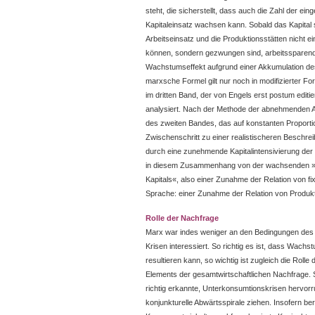
steht, die sicherstellt, dass auch die Zahl der ein
Kapitaleinsatz wachsen kann. Sobald das Kapital 
Arbeitseinsatz und die Produktionsstätten nicht e
können, sondern gezwungen sind, arbeitssparend
Wachstumseffekt aufgrund einer Akkumulation de
marxsche Formel gilt nur noch in modifizierter 
im dritten Band, der von Engels erst postum edit
analysiert. Nach der Methode der abnehmenden 
des zweiten Bandes, das auf konstanten Proportio
Zwischenschritt zu einer realistischeren Besch
durch eine zunehmende Kapitalintensivierung der 
in diesem Zusammenhang von der wachsenden 
Kapitals«, also einer Zunahme der Relation von fi
Sprache: einer Zunahme der Relation von Produkti
Rolle der Nachfrage
Marx war indes weniger an den Bedingungen de
Krisen interessiert. So richtig es ist, dass Wachs
resultieren kann, so wichtig ist zugleich die Rol
Elements der gesamtwirtschaftlichen Nachfrage
richtig erkannte, Unterkonsumtionskrisen hervorruf
konjunkturelle Abwärtsspirale ziehen. Insofern b