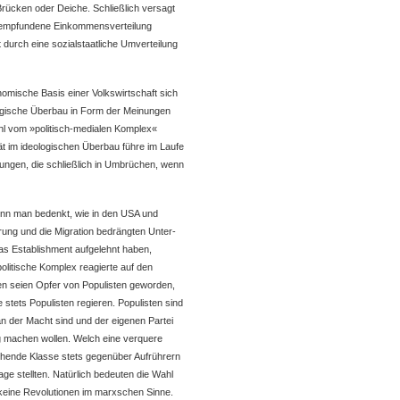
Brücken oder Deiche. Schließlich versagt
ht empfundene Einkommensverteilung
durch eine sozialstaatliche Umverteilung
omische Basis einer Volkswirtschaft sich
logische Überbau in Form der Meinungen
l vom »politisch-medialen Komplex«
tät im ideologischen Überbau führe im Laufe
ungen, die schließlich in Umbrüchen, wenn
enn man bedenkt, wie in den USA und
erung und die Migration bedrängten Unter-
das Establishment aufgelehnt haben,
politische Komplex reagierte auf den
en seien Opfer von Populisten geworden,
 stets Populisten regieren. Populisten sind
an der Macht sind und der eigenen Partei
ig machen wollen. Welch eine verquere
schende Klasse stets gegenüber Aufrührern
frage stellten. Natürlich bedeuten die Wahl
eine Revolutionen im marxschen Sinne.