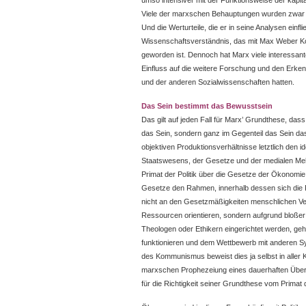
umso intensiver mit der Funktionsweise der kapita
Viele der marxschen Behauptungen wurden zwar v
Und die Werturteile, die er in seine Analysen einf
Wissenschaftsverständnis, das mit Max Weber K
geworden ist. Dennoch hat Marx viele interessan
Einfluss auf die weitere Forschung und den Erken
und der anderen Sozialwissenschaften hatten.
Das Sein bestimmt das Bewusstsein
Das gilt auf jeden Fall für Marx’ Grundthese, das
das Sein, sondern ganz im Gegenteil das Sein da
objektiven Produktionsverhältnisse letztlich den
Staatswesens, der Gesetze und der medialen Mehr
Primat der Politik über die Gesetze der Ökonomi
Gesetze den Rahmen, innerhalb dessen sich die P
nicht an den Gesetzmäßigkeiten menschlichen Ver
Ressourcen orientieren, sondern aufgrund bloße
Theologen oder Ethikern eingerichtet werden, geh
funktionieren und dem Wettbewerb mit anderen S
des Kommunismus beweist dies ja selbst in aller Kl
marxschen Prophezeiung eines dauerhaften Über
für die Richtigkeit seiner Grundthese vom Primat