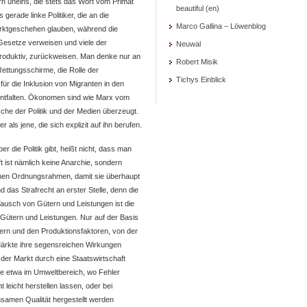
rn uneins, die stets das Wort vom Primat
beautiful (en)
 gerade linke Politiker, die an die
Marco Gallina – Löwenblog
Marktgeschehen glauben, während die
esetze verweisen und viele der
Neuwal
produktiv, zurückweisen. Man denke nur an
Robert Misik
ettungsschirme, die Rolle der
Tichys Einblick
ür die Inklusion von Migranten in den
 entfalten. Ökonomen sind wie Marx vom
he der Politik und der Medien überzeugt.
als jene, die sich explizit auf ihn berufen.
 die Politik gibt, heißt nicht, dass man
t ist nämlich keine Anarchie, sondern
ichen Ordnungsrahmen, damit sie überhaupt
d das Strafrecht an erster Stelle, denn die
ausch von Gütern und Leistungen ist die
Gütern und Leistungen. Nur auf der Basis
ern und den Produktionsfaktoren, von der
Märkte ihre segensreichen Wirkungen
n der Markt durch eine Staatswirtschaft
wie etwa im Umweltbereich, wo Fehler
t leicht herstellen lassen, oder bei
einsamen Qualität hergestellt werden