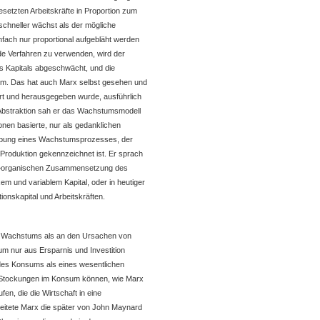
gesetzten Arbeitskräfte in Proportion zum
schneller wächst als der mögliche
infach nur proportional aufgebläht werden
e Verfahren zu verwenden, wird der
s Kapitals abgeschwächt, und die
Form. Das hat auch Marx selbst gesehen und
iert und herausgegeben wurde, ausführlich
Abstraktion sah er das Wachstumsmodell
nen basierte, nur als gedanklichen
reibung eines Wachstumsprozesses, der
Produktion gekennzeichnet ist. Er sprach
»organischen Zusammensetzung des
xem und variablem Kapital, oder in heutiger
onskapital und Arbeitskräften.
s Wachstums als an den Ursachen von
tum nur aus Ersparnis und Investition
le des Konsums als eines wesentlichen
. Stockungen im Konsum können, wie Marx
en, die die Wirtschaft in eine
ereitete Marx die später von John Maynard