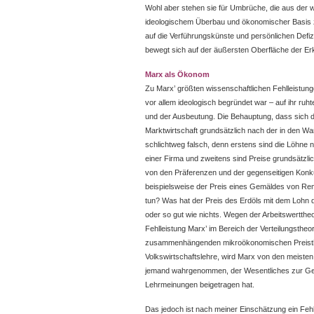
Wohl aber stehen sie für Umbrüche, die aus der
ideologischem Überbau und ökonomischer Basis z
auf die Verführungskünste und persönlichen Defi
bewegt sich auf der äußersten Oberfläche der Er
Marx als Ökonom
Zu Marx’ größten wissenschaftlichen Fehlleistunge
vor allem ideologisch begründet war – auf ihr ruh
und der Ausbeutung. Die Behauptung, dass sich di
Marktwirtschaft grundsätzlich nach der in den War
schlichtweg falsch, denn erstens sind die Löhne
einer Firma und zweitens sind Preise grundsätzli
von den Präferenzen und der gegenseitigen Konku
beispielsweise der Preis eines Gemäldes von Re
tun? Was hat der Preis des Erdöls mit dem Lohn d
oder so gut wie nichts. Wegen der Arbeitswertthe
Fehlleistung Marx’ im Bereich der Verteilungstheo
zusammenhängenden mikroökonomischen Preistheo
Volkswirtschaftslehre, wird Marx von den meist
jemand wahrgenommen, der Wesentliches zur Gesc
Lehrmeinungen beigetragen hat.
Das jedoch ist nach meiner Einschätzung ein Fehl