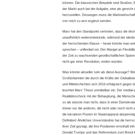
können. Die klassischen Beispiele sind Straßen, 
der Markt auch bei der Aufgabe, eine als gerec
herzustellen. Deswegen muss die Marktwirtschaft 
von reich zu arm ergänzt werden.
Marx hat den Standpunkt vertreten, dass die ökon
unaufhörlich weiterentwickele, während der ideo
der herrschenden Klasse – heute könnte man woh
sprechen – unflexibel sei. Der Mangel an Flexibili
der Zeit zu wachsenden gesellschaftlichen Spann
nicht gar einer Revolution, enden würden.
Was könnte aktueller sein als diese Aussage? W
Großbritannien die durch die Kräfte der Globalisi
und Mittelschichten sich 2016 erfolgreich gegen 
leuchtet Marx’ These unmittelbar ein. Der medial-
Realitätsschock mit der Behauptung, die Mensch
so als wüsste man nicht, dass in einer Demokratie
immer nur die anderen, die nicht oder noch nicht 
die lukrativen Posten im Staatsapparat abspenst
Definition! Ähnliches Unverständnis hat die herr
ihrer Zeit gezeigt, die ihre Positionen ernsthaft in
Donald Trumps und das Referendum zum Brexit k