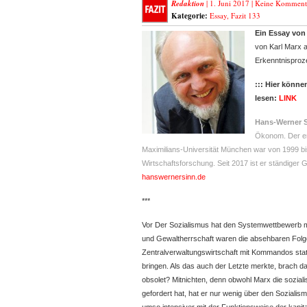
Redaktion
| 1. Juni 2017 |
Keine Komment
Kategorie:
Essay
,
Fazit 133
Ein Essay von
von Karl Marx 
Erkenntnisproz
::: Hier könne
lesen:
LINK
Hans-Werner 
Ökonom. Der em
Maximilians-Universität München war von 1999 bis 
Wirtschaftsforschung. Seit 2017 ist er ständiger 
hanswernersinn.de
***
Vor Der Sozialismus hat den Systemwettbewerb mit
und Gewaltherrschaft waren die absehbaren Folg
Zentralverwaltungswirtschaft mit Kommandos sta
bringen. Als das auch der Letzte merkte, brach
obsolet? Mitnichten, denn obwohl Marx die soziali
gefordert hat, hat er nur wenig über den Soziali