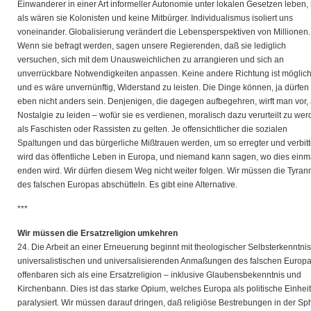
Einwanderer in einer Art informeller Autonomie unter lokalen Gesetzen leben,
als wären sie Kolonisten und keine Mitbürger. Individualismus isoliert uns
voneinander. Globalisierung verändert die Lebensperspektiven von Millionen.
Wenn sie befragt werden, sagen unsere Regierenden, daß sie lediglich
versuchen, sich mit dem Unausweichlichen zu arrangieren und sich an
unverrückbare Notwendigkeiten anpassen. Keine andere Richtung ist möglich
und es wäre unvernünftig, Widerstand zu leisten. Die Dinge können, ja dürfen
eben nicht anders sein. Denjenigen, die dagegen aufbegehren, wirft man vor,
Nostalgie zu leiden – wofür sie es verdienen, moralisch dazu verurteilt zu wer
als Faschisten oder Rassisten zu gelten. Je offensichtlicher die sozialen
Spaltungen und das bürgerliche Mißtrauen werden, um so erregter und verbitt
wird das öffentliche Leben in Europa, und niemand kann sagen, wo dies einm
enden wird. Wir dürfen diesem Weg nicht weiter folgen. Wir müssen die Tyran
des falschen Europas abschütteln. Es gibt eine Alternative.
***
Wir müssen die Ersatzreligion umkehren
24. Die Arbeit an einer Erneuerung beginnt mit theologischer Selbsterkenntnis
universalistischen und universalisierenden Anmaßungen des falschen Europ
offenbaren sich als eine Ersatzreligion – inklusive Glaubensbekenntnis und
Kirchenbann. Dies ist das starke Opium, welches Europa als politische Einheit
paralysiert. Wir müssen darauf dringen, daß religiöse Bestrebungen in der Sp