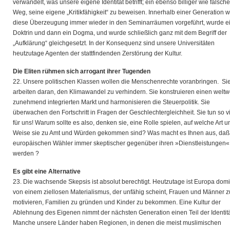
verwandelt, was unsere eigene Identität betrifft; ein ebenso billiger wie falsche
Weg, seine eigene „Kritikfähigkeit“ zu beweisen. Innerhalb einer Generation 
diese Überzeugung immer wieder in den Seminarräumen vorgeführt, wurde e
Doktrin und dann ein Dogma, und wurde schließlich ganz mit dem Begriff der
„Aufklärung“ gleichgesetzt. In der Konsequenz sind unsere Universitäten
heutzutage Agenten der stattfindenden Zerstörung der Kultur.
Die Eliten rühmen sich arrogant ihrer Tugenden
22. Unsere politischen Klassen wollen die Menschenrechte voranbringen. Si
arbeiten daran, den Klimawandel zu verhindern. Sie konstruieren einen weltw
zunehmend integrierten Markt und harmonisieren die Steuerpolitik. Sie
überwachen den Fortschritt in Fragen der Geschlechtergleichheit. Sie tun so v
für uns! Warum sollte es also, denken sie, eine Rolle spielen, auf welche Art u
Weise sie zu Amt und Würden gekommen sind? Was macht es Ihnen aus, daß
europäischen Wähler immer skeptischer gegenüber ihren »Dienstleistungen«
werden ?
Es gibt eine Alternative
23. Die wachsende Skepsis ist absolut berechtigt. Heutzutage ist Europa domi
von einem ziellosen Materialismus, der unfähig scheint, Frauen und Männer z
motivieren, Familien zu gründen und Kinder zu bekommen. Eine Kultur der
Ablehnung des Eigenen nimmt der nächsten Generation einen Teil der Identitä
Manche unsere Länder haben Regionen, in denen die meist muslimischen