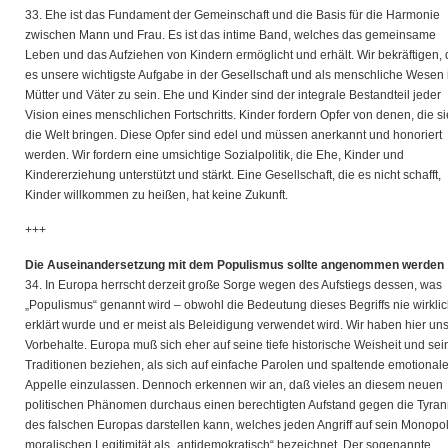
33. Ehe ist das Fundament der Gemeinschaft und die Basis für die Harmonie
zwischen Mann und Frau. Es ist das intime Band, welches das gemeinsame
Leben und das Aufziehen von Kindern ermöglicht und erhält. Wir bekräftigen,
es unsere wichtigste Aufgabe in der Gesellschaft und als menschliche Wesen i
Mütter und Väter zu sein. Ehe und Kinder sind der integrale Bestandteil jeder
Vision eines menschlichen Fortschritts. Kinder fordern Opfer von denen, die si
die Welt bringen. Diese Opfer sind edel und müssen anerkannt und honoriert
werden. Wir fordern eine umsichtige Sozialpolitik, die Ehe, Kinder und
Kindererziehung unterstützt und stärkt. Eine Gesellschaft, die es nicht schafft,
Kinder willkommen zu heißen, hat keine Zukunft.
+++
Die Auseinandersetzung mit dem Populismus sollte angenommen werden
34. In Europa herrscht derzeit große Sorge wegen des Aufstiegs dessen, was
„Populismus“ genannt wird – obwohl die Bedeutung dieses Begriffs nie wirkli
erklärt wurde und er meist als Beleidigung verwendet wird. Wir haben hier un
Vorbehalte. Europa muß sich eher auf seine tiefe historische Weisheit und sei
Traditionen beziehen, als sich auf einfache Parolen und spaltende emotional
Appelle einzulassen. Dennoch erkennen wir an, daß vieles an diesem neuen
politischen Phänomen durchaus einen berechtigten Aufstand gegen die Tyran
des falschen Europas darstellen kann, welches jeden Angriff auf sein Monopol
moralischen Legitimität als „antidemokratisch“ bezeichnet. Der sogenannte