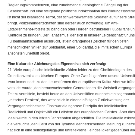
Regierungskompetenzen, eine zunehmende ideologische Gängelung der
Gesellschaft und eine steigende politische Indoktrination des Bildungssystem
ist nicht der islamische Terror, der schwerbewaffnete Soldaten auf unsere Str
bringt. Polizeihundertschaften sind derzeit auch notwendig, um Anti-
Establishment-Proteste zu bändigen oder Horden betrunkener Fußballfans un
Kontrolle zu bringen. Der Fanatismus, der sich in unserer Leidenschaft für un
Fußballmannschaften ausdrückt, ist ein drängendes Zeichen für den tiefen
menschlichen Willen zur Solidarität, einer Solidarität, die im falschen Europa
ansonsten unerfüllt bleibt.
Eine Kultur der Ablehnung des Eigenen hat sich verfestigt
21. Viele europäische Intellektuelle zählen leider zu den Chefideologen des
Grundkonzepts des falschen Europas. Ohne Zweifel gehören unsere Universi
zwar immer noch zu den Leuchttürmen der europäischen Kultur. Aber wo früh
versucht wurde, den heranwachsenden Generationen die Weisheit vergange
Zeit zu vermitteln, besteht heute an den Universitäten nur noch ein sogenannt
„kritisches Denken“, das wesentlich in einer einfältigen Zurückweisung der
Vergangenheit besteht. Einst war die rigorose Disziplin der intellektuellen
Redlichkeit und Objektivität ein Leitstern des europäischen Geistes . Aber die
Ideal wurde in den letzten Jahrzehnten abgeschliffen. Die intellektuelle Askes
die versuchte, den Geist von der Tyrannei der herrschenden Meinung zu befre
hat sich in eine selbstgefällige und unreflektierte Feindseligkeit gegenüber al