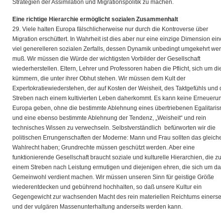
Strategien der Assimilation und Migrationspolitik zu machen.
Eine richtige Hierarchie ermöglicht sozialen Zusammenhalt
29. Viele halten Europa fälschlicherweise nur durch die Kontroverse über
Migration erschüttert. In Wahrheit ist dies aber nur eine einzige Dimension ei
viel generelleren sozialen Zerfalls, dessen Dynamik unbedingt umgekehrt we
muß. Wir müssen die Würde der wichtigsten Vorbilder der Gesellschaft
wiederherstellen. Eltern, Lehrer und Professoren haben die Pflicht, sich um di
kümmern, die unter ihrer Obhut stehen. Wir müssen dem Kult der
Expertokratiewiederstehen, der auf Kosten der Weisheit, des Taktgefühls und
Streben nach einem kultivierten Leben daherkommt. Es kann keine Erneuerun
Europa geben, ohne die bestimmte Ablehnung eines übertriebenen Egalitari
und eine ebenso bestimmte Ablehnung der Tendenz, „Weisheit“ und rein
technisches Wissen zu verwechseln. Selbstverständlich befürworten wir die
politischen Errungenschaften der Moderne: Mann und Frau sollten das gleich
Wahlrecht haben; Grundrechte müssen geschützt werden. Aber eine
funktionierende Gesellschaft braucht soziale und kulturelle Hierarchien, die z
einem Streben nach Leistung ermutigen und diejenigen ehren, die sich um d
Gemeinwohl verdient machen. Wir müssen unseren Sinn für geistige Größe
wiederentdecken und gebührend hochhalten, so daß unsere Kultur ein
Gegengewicht zur wachsenden Macht des rein materiellen Reichtums einerse
und der vulgären Massenunterhaltung anderseits werden kann.