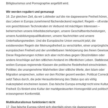
Billigtourismus und Pornographie angefüllt wird.
Wir werden reguliert und gemanagt
16. Zur gleichen Zeit, da wir Loblieder auf die nie dagewesene Freiheit hören, 
das Leben in Europa zunehmend flächendeckend reguliert. Regeln – oft erstel
von gesichtslosen Technokraten im Verbund mit mächtigen Interessen –
beherrschen unsere Arbeitsbeziehungen, unsere Geschäftsentscheidungen,
unsere Ausbildungsqualifikationen, unsere Nachrichten und unsere
Unterhaltungsmedien. Und die Europäische Union versucht jetzt, die
existierenden Regeln der Meinungsfreiheit zu verschärfen, einer ursprünglich
europäischen Freiheit und der unmittelbaren Verkörperung des freien Gewiss
Diese Regulierungen richten sich aber nicht etwa gegen Obszönitäten oder
andere Anschläge auf den sittlichen Anstand im öffentlichen Leben. Stattdess
wollen Europas regierende Klassen die politische Redefreiheit einschränken.
Politiker, die unangenehme Wahrheiten über sittliche Werte, den Islam oder
Migration ansprechen, sollen vor den Richter gezerrt werden. Political Correc
setzt Tabus durch, die jede Herausforderung des Status quo als völlig
inakzeptabel erscheinen lassen. Das falsche Europa ermutigt nicht eine Kultu
Freiheit: Es fördert eine Kultur der marktgesteuerten Homogenität und politisc
erzwungenen Konformität.
Multikulturalismus funktioniert nicht
17. Das falsche Europa rühmt sich ebenfalls eines nie dagewesenen