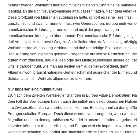
nennenswerten Wohlfahrtsstaat und mit einem starken Sinn für eine nationale
Identität, an die sich Neuankömmlinge anzupassen hatten. Nachdem Amerika
diese Großzahl von Migranten zugelassen hatte, schloß es seine Türen fast
gänzlich zu, und zwar für nunmehr fast zwei Generationen. Europa muß von d
amerikanischen Erfahrung lernen und darf nicht die gegenwärtigen
amerikanischen Ideologien übernehmen. Die amerikanische Erfahrung zeigt 
daß Arbeitsplätze der beste Weg zur Assimilation sind, daß ein allzu großzügi
Wohlfahrtsstaat Anpassung verhindert und daß umsichtige Politik manchmal d
Reduzierung von Migration gebietet – sogar eine drastische Reduzierung. Wir
dürfen nicht zulassen, daß die Ideologie des Multikulturalismus unsere politis
Urteile darüber trübt, wie man am besten dem Allgemeinwohl dient, denn
Allgemeinwohl braucht nationale Gemeinschaft mit ausreichender Einheit und
Solidarität, um ihr Wohl als allgemein zu erkennen.
Nur Imperien sind multikulturell
28. Nach dem Zweiten Weltkrieg entstanden in Europa vitale Demokratien. N
dem Fall der Sowjetunion haben auch die mittel- und osteuropäischen Nation
ihre Zivilgesellschaften wiederherstellen können. Beides gehört zu den größt
Errungenschaften Europas. Doch diese werden verlorengehen, wenn wir nicht
Migration und den demographischen Wandel in unseren Ländern angehen. N
Imperien können multikulturell sein, und Europa wird ein Imperium werden, 
wir es nicht schaffen, Solidarität und staatsbürgerliche Einheit zu den Kriterien