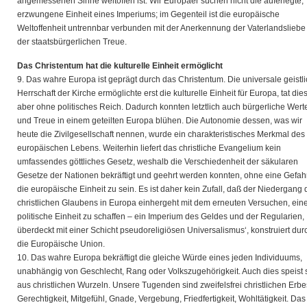
angemessenen Sinne weltoffen ist. Wir Europäer suchen nicht die auferlegte,
erzwungene Einheit eines Imperiums; im Gegenteil ist die europäische
Weltoffenheit untrennbar verbunden mit der Anerkennung der Vaterlandsliebe
der staatsbürgerlichen Treue.
Das Christentum hat die kulturelle Einheit ermöglicht
9. Das wahre Europa ist geprägt durch das Christentum. Die universale geistl
Herrschaft der Kirche ermöglichte erst die kulturelle Einheit für Europa, tat die
aber ohne politisches Reich. Dadurch konnten letztlich auch bürgerliche Wert
und Treue in einem geteilten Europa blühen. Die Autonomie dessen, was wir
heute die Zivilgesellschaft nennen, wurde ein charakteristisches Merkmal des
europäischen Lebens. Weiterhin liefert das christliche Evangelium kein
umfassendes göttliches Gesetz, weshalb die Verschiedenheit der säkularen
Gesetze der Nationen bekräftigt und geehrt werden konnten, ohne eine Gefahr
die europäische Einheit zu sein. Es ist daher kein Zufall, daß der Niedergang 
christlichen Glaubens in Europa einhergeht mit dem erneuten Versuchen, ein
politische Einheit zu schaffen – ein Imperium des Geldes und der Regularien,
überdeckt mit einer Schicht pseudoreligiösen Universalismus‘, konstruiert dur
die Europäische Union.
10. Das wahre Europa bekräftigt die gleiche Würde eines jeden Individuums,
unabhängig von Geschlecht, Rang oder Volkszugehörigkeit. Auch dies speist 
aus christlichen Wurzeln. Unsere Tugenden sind zweifelsfrei christlichen Erbe
Gerechtigkeit, Mitgefühl, Gnade, Vergebung, Friedfertigkeit, Wohltätigkeit. Das