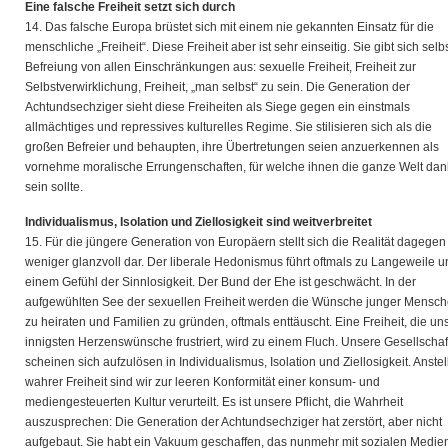
Eine falsche Freiheit setzt sich durch
14. Das falsche Europa brüstet sich mit einem nie gekannten Einsatz für die
menschliche „Freiheit“. Diese Freiheit aber ist sehr einseitig. Sie gibt sich selbs
Befreiung von allen Einschränkungen aus: sexuelle Freiheit, Freiheit zur
Selbstverwirklichung, Freiheit, „man selbst“ zu sein. Die Generation der
Achtundsechziger sieht diese Freiheiten als Siege gegen ein einstmals
allmächtiges und repressives kulturelles Regime. Sie stilisieren sich als die
großen Befreier und behaupten, ihre Übertretungen seien anzuerkennen als
vornehme moralische Errungenschaften, für welche ihnen die ganze Welt dan
sein sollte.
Individualismus, Isolation und Ziellosigkeit sind weitverbreitet
15. Für die jüngere Generation von Europäern stellt sich die Realität dagegen
weniger glanzvoll dar. Der liberale Hedonismus führt oftmals zu Langeweile u
einem Gefühl der Sinnlosigkeit. Der Bund der Ehe ist geschwächt. In der
aufgewühlten See der sexuellen Freiheit werden die Wünsche junger Mensch
zu heiraten und Familien zu gründen, oftmals enttäuscht. Eine Freiheit, die un
innigsten Herzenswünsche frustriert, wird zu einem Fluch. Unsere Gesellscha
scheinen sich aufzulösen in Individualismus, Isolation und Ziellosigkeit. Anstel
wahrer Freiheit sind wir zur leeren Konformität einer konsum- und
mediengesteuerten Kultur verurteilt. Es ist unsere Pflicht, die Wahrheit
auszusprechen: Die Generation der Achtundsechziger hat zerstört, aber nicht
aufgebaut. Sie habt ein Vakuum geschaffen, das nunmehr mit sozialen Medie