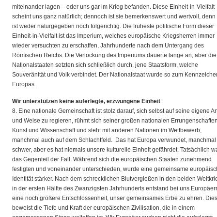
miteinander lagen – oder uns gar im Krieg befanden. Diese Einheit-in-Vielfalt
scheint uns ganz natürlich; dennoch ist sie bemerkenswert und wertvoll, denn 
ist weder naturgegeben noch folgerichtig. Die früheste politische Form dieser
Einheit-in-Vielfalt ist das Imperium, welches europäische Kriegsherren immer
wieder versuchten zu erschaffen, Jahrhunderte nach dem Untergang des
Römischen Reichs. Die Verlockung des Imperiums dauerte lange an, aber die
Nationalstaaten setzten sich schließlich durch, jene Staatsform, welche
Souveränität und Volk verbindet. Der Nationalstaat wurde so zum Kennzeiche
Europas.
Wir unterstützen keine auferlegte, erzwungene Einheit
8. Eine nationale Gemeinschaft ist stolz darauf, sich selbst auf seine eigene Ar
und Weise zu regieren, rühmt sich seiner großen nationalen Errungenschaften
Kunst und Wissenschaft und steht mit anderen Nationen im Wettbewerb,
manchmal auch auf dem Schlachtfeld. Das hat Europa verwundet, manchmal
schwer, aber es hat niemals unsere kulturelle Einheit gefährdet. Tatsächlich w
das Gegenteil der Fall. Während sich die europäischen Staaten zunehmend
festigten und voneinander unterschieden, wurde eine gemeinsame europäis
Identität stärker. Nach dem schrecklichen Blutvergießen in den beiden Weltkr
in der ersten Hälfte des Zwanzigsten Jahrhunderts entstand bei uns Europäer
eine noch größere Entschlossenheit, unser gemeinsames Erbe zu ehren. Die
beweist die Tiefe und Kraft der europäischen Zivilisation, die in einem