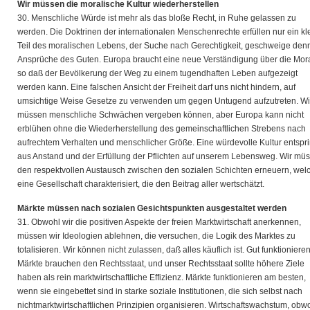
Wir müssen die moralische Kultur wiederherstellen
30. Menschliche Würde ist mehr als das bloße Recht, in Ruhe gelassen zu
werden. Die Doktrinen der internationalen Menschenrechte erfüllen nur ein kl
Teil des moralischen Lebens, der Suche nach Gerechtigkeit, geschweige den
Ansprüche des Guten. Europa braucht eine neue Verständigung über die Mora
so daß der Bevölkerung der Weg zu einem tugendhaften Leben aufgezeigt
werden kann. Eine falschen Ansicht der Freiheit darf uns nicht hindern, auf
umsichtige Weise Gesetze zu verwenden um gegen Untugend aufzutreten. Wi
müssen menschliche Schwächen vergeben können, aber Europa kann nicht
erblühen ohne die Wiederherstellung des gemeinschaftlichen Strebens nach
aufrechtem Verhalten und menschlicher Größe. Eine würdevolle Kultur entspri
aus Anstand und der Erfüllung der Pflichten auf unserem Lebensweg. Wir mü
den respektvollen Austausch zwischen den sozialen Schichten erneuern, wel
eine Gesellschaft charakterisiert, die den Beitrag aller wertschätzt.
Märkte müssen nach sozialen Gesichtspunkten ausgestaltet werden
31. Obwohl wir die positiven Aspekte der freien Marktwirtschaft anerkennen,
müssen wir Ideologien ablehnen, die versuchen, die Logik des Marktes zu
totalisieren. Wir können nicht zulassen, daß alles käuflich ist. Gut funktioniere
Märkte brauchen den Rechtsstaat, und unser Rechtsstaat sollte höhere Ziele
haben als rein marktwirtschaftliche Effizienz. Märkte funktionieren am besten,
wenn sie eingebettet sind in starke soziale Institutionen, die sich selbst nach
nichtmarktwirtschaftlichen Prinzipien organisieren. Wirtschaftswachstum, obw