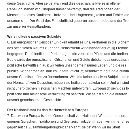
diese Geschichte. Aber selbst während dies geschah, teilweise in offener
Rebellion, haben wir Europäer immer bekräftigt, daß die Traditionen der
Menschen dieses Kontinents, trotz mancher Ungerechtigkeiten und Fehler, di
unseren sind. Der Geist des Fortschritts ist geboren aus der Liebe und der Tr
zur unseren Heimatländern.
Wir sind keine passiven Subjekte
6. Ein europäischer Geist der Einigkeit erlaubt es uns, Vertrauen in die Sicherh
des öffentlichen Raums zu haben, selbst wenn wir einander als völlig Fremde
begegnen. Die öffentlichen Parkanlagen, die zentralen Plätze und die breiten
Boulevards der europäischen Ortschaften und Städte drücken das europäisc
politische Bewußtsein aus: wir teilen unser gemeinsames Leben und die res
publica. Wir nehmen an, daß es unsere Pflicht ist, Verantwortung für die Zukun
unsere Gesellschaften zu übernehmen. Wir sind keine passiven Subjekte unte
der Herrschaft von Despoten, mögen sie heilig oder säkular sein. Und wir sind
nicht unerbittlichen historischen Mächten unterworfen. Europäisch sein, das he
politische und historische Vermittlung zu besitzen. Wir selbst sind die Autoren
unserer gemeinsamen Geschichte.
Der Nationalstaat ist das Markenzeichen Europas
7. Das wahre Europa ist eine Gemeinschaft von Nationen. Wir haben unsere
eigenen Sprachen, Traditionen und Grenzen. Trotzdem haben wir immer uns
gegenseitige Zusammengehörigkeit anerkannt, selbst wenn wir im Streit