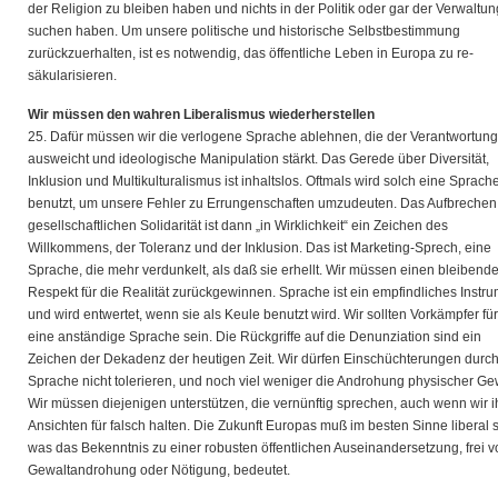
der Religion zu bleiben haben und nichts in der Politik oder gar der Verwaltun
suchen haben. Um unsere politische und historische Selbstbestimmung
zurückzuerhalten, ist es notwendig, das öffentliche Leben in Europa zu re-
säkularisieren.
Wir müssen den wahren Liberalismus wiederherstellen
25. Dafür müssen wir die verlogene Sprache ablehnen, die der Verantwortung
ausweicht und ideologische Manipulation stärkt. Das Gerede über Diversität,
Inklusion und Multikulturalismus ist inhaltslos. Oftmals wird solch eine Sprach
benutzt, um unsere Fehler zu Errungenschaften umzudeuten. Das Aufbrechen
gesellschaftlichen Solidarität ist dann „in Wirklichkeit“ ein Zeichen des
Willkommens, der Toleranz und der Inklusion. Das ist Marketing-Sprech, eine
Sprache, die mehr verdunkelt, als daß sie erhellt. Wir müssen einen bleibend
Respekt für die Realität zurückgewinnen. Sprache ist ein empfindliches Instr
und wird entwertet, wenn sie als Keule benutzt wird. Wir sollten Vorkämpfer für
eine anständige Sprache sein. Die Rückgriffe auf die Denunziation sind ein
Zeichen der Dekadenz der heutigen Zeit. Wir dürfen Einschüchterungen durc
Sprache nicht tolerieren, und noch viel weniger die Androhung physischer Gew
Wir müssen diejenigen unterstützen, die vernünftig sprechen, auch wenn wir i
Ansichten für falsch halten. Die Zukunft Europas muß im besten Sinne liberal s
was das Bekenntnis zu einer robusten öffentlichen Auseinandersetzung, frei v
Gewaltandrohung oder Nötigung, bedeutet.