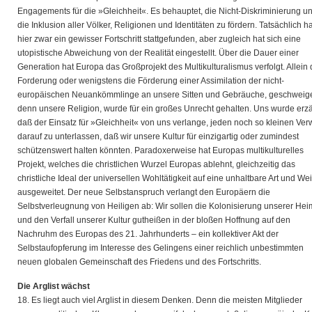
Engagements für die »Gleichheit«. Es behauptet, die Nicht-Diskriminierung u
die Inklusion aller Völker, Religionen und Identitäten zu fördern. Tatsächlich ha
hier zwar ein gewisser Fortschritt stattgefunden, aber zugleich hat sich eine
utopistische Abweichung von der Realität eingestellt. Über die Dauer einer
Generation hat Europa das Großprojekt des Multikulturalismus verfolgt. Allein 
Forderung oder wenigstens die Förderung einer Assimilation der nicht-
europäischen Neuankömmlinge an unsere Sitten und Gebräuche, geschweig
denn unsere Religion, wurde für ein großes Unrecht gehalten. Uns wurde erzä
daß der Einsatz für »Gleichheit« von uns verlange, jeden noch so kleinen Ver
darauf zu unterlassen, daß wir unsere Kultur für einzigartig oder zumindest
schützenswert halten könnten. Paradoxerweise hat Europas multikulturelles
Projekt, welches die christlichen Wurzel Europas ablehnt, gleichzeitig das
christliche Ideal der universellen Wohltätigkeit auf eine unhaltbare Art und We
ausgeweitet. Der neue Selbstanspruch verlangt den Europäern die
Selbstverleugnung von Heiligen ab: Wir sollen die Kolonisierung unserer Hei
und den Verfall unserer Kultur gutheißen in der bloßen Hoffnung auf den
Nachruhm des Europas des 21. Jahrhunderts – ein kollektiver Akt der
Selbstaufopferung im Interesse des Gelingens einer reichlich unbestimmten
neuen globalen Gemeinschaft des Friedens und des Fortschritts.
Die Arglist wächst
18. Es liegt auch viel Arglist in diesem Denken. Denn die meisten Mitglieder