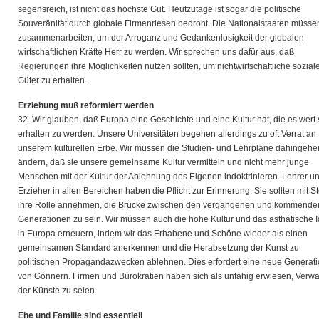
segensreich, ist nicht das höchste Gut. Heutzutage ist sogar die politische
Souveränität durch globale Firmenriesen bedroht. Die Nationalstaaten müsse
zusammenarbeiten, um der Arroganz und Gedankenlosigkeit der globalen
wirtschaftlichen Kräfte Herr zu werden. Wir sprechen uns dafür aus, daß
Regierungen ihre Möglichkeiten nutzen sollten, um nichtwirtschaftliche sozial
Güter zu erhalten.
Erziehung muß reformiert werden
32. Wir glauben, daß Europa eine Geschichte und eine Kultur hat, die es wert 
erhalten zu werden. Unsere Universitäten begehen allerdings zu oft Verrat an
unserem kulturellen Erbe. Wir müssen die Studien- und Lehrpläne dahingeh
ändern, daß sie unsere gemeinsame Kultur vermitteln und nicht mehr junge
Menschen mit der Kultur der Ablehnung des Eigenen indoktrinieren. Lehrer u
Erzieher in allen Bereichen haben die Pflicht zur Erinnerung. Sie sollten mit St
ihre Rolle annehmen, die Brücke zwischen den vergangenen und kommende
Generationen zu sein. Wir müssen auch die hohe Kultur und das asthätische I
in Europa erneuern, indem wir das Erhabene und Schöne wieder als einen
gemeinsamen Standard anerkennen und die Herabsetzung der Kunst zu
politischen Propagandazwecken ablehnen. Dies erfordert eine neue Generat
von Gönnern. Firmen und Bürokratien haben sich als unfähig erwiesen, Verwa
der Künste zu seien.
Ehe und Familie sind essentiell