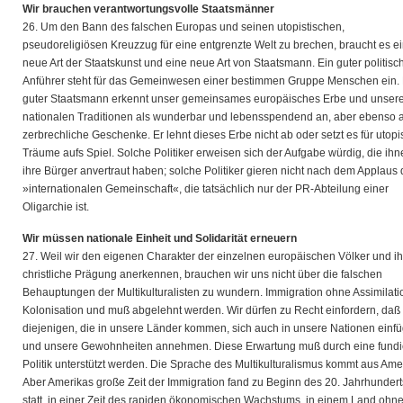
Wir brauchen verantwortungsvolle Staatsmänner
26. Um den Bann des falschen Europas und seinen utopistischen,
pseudoreligiösen Kreuzzug für eine entgrenzte Welt zu brechen, braucht es e
neue Art der Staatskunst und eine neue Art von Staatsmann. Ein guter politisc
Anführer steht für das Gemeinwesen einer bestimmen Gruppe Menschen ein. 
guter Staatsmann erkennt unser gemeinsames europäisches Erbe und unser
nationalen Traditionen als wunderbar und lebensspendend an, aber ebenso a
zerbrechliche Geschenke. Er lehnt dieses Erbe nicht ab oder setzt es für utop
Träume aufs Spiel. Solche Politiker erweisen sich der Aufgabe würdig, die ih
ihre Bürger anvertraut haben; solche Politiker gieren nicht nach dem Applaus 
»internationalen Gemeinschaft«, die tatsächlich nur der PR-Abteilung einer
Oligarchie ist.
Wir müssen nationale Einheit und Solidarität erneuern
27. Weil wir den eigenen Charakter der einzelnen europäischen Völker und ih
christliche Prägung anerkennen, brauchen wir uns nicht über die falschen
Behauptungen der Multikulturalisten zu wundern. Immigration ohne Assimilatio
Kolonisation und muß abgelehnt werden. Wir dürfen zu Recht einfordern, daß
diejenigen, die in unsere Länder kommen, sich auch in unsere Nationen einf
und unsere Gewohnheiten annehmen. Diese Erwartung muß durch eine fundi
Politik unterstützt werden. Die Sprache des Multikulturalismus kommt aus Ame
Aber Amerikas große Zeit der Immigration fand zu Beginn des 20. Jahrhundert
statt, in einer Zeit des rapiden ökonomischen Wachstums, in einem Land ohn