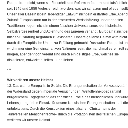
Europa irren nicht, wenn sie Fortschritt und Reformen fordern, und tatsächlich 
seit 1945 und 1989 Vieles erreicht worden, was wir schätzen und pflegen sollt
Unser aller Dasein ist ein lebendiger Entwurf, nicht ein erstarrtes Erbe. Aber d
Zukunft Europas kann nur in der erneuerten Wertschätzung unserer besten
Traditionen liegen, nicht in einem falschen Universalismus, der historische
Selbstvergessenheit und Ablehnung des Eigenen verlangt. Europa hat nicht er
mit der Aufklärung begonnen zu existieren. Unsere geliebte Heimat wird nicht 
durch die Europäische Union zur Erfüllung gebracht. Das wahre Europa ist u
wird immer eine Gemeinschaft von Nationen sein, die manchmal vereinzelt s
mögen, aber dennoch vereint sind durch ein geistiges Erbe, welches sie
diskutieren, entwickeln, teilen – und lieben.
***
Wir verlieren unsere Heimat
13. Das wahre Europa ist in Gefahr. Die Errungenschaften der Volkssouveränit
der Widerstand gegen imperiale Versuchungen, Weltoffenheit gepaart mit
bürgerlichem Engagement, das christliche Erbe eines menschlichen und wür
Lebens, der gelebte Einsatz für unsere klassischen Errungenschaften – all di
entgleitet uns. Durch die Konstruktion eines falschen Christentums der
»universellen Menschenrechte« durch die Protagonisten des falschen Europa
verlieren wir unsere Heimat.