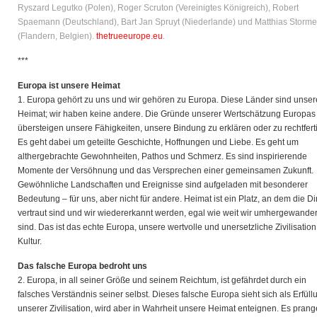
Ryszard Legutko (Polen), Roger Scruton (Vereinigtes Königreich), Robert
Spaemann (Deutschland), Bart Jan Spruyt (Niederlande) und Matthias Storme
(Flandern, Belgien).
thetrueeurope.eu
.
***
Europa ist unsere Heimat
1. Europa gehört zu uns und wir gehören zu Europa. Diese Länder sind unser
Heimat; wir haben keine andere. Die Gründe unserer Wertschätzung Europas
übersteigen unsere Fähigkeiten, unsere Bindung zu erklären oder zu rechtfert
Es geht dabei um geteilte Geschichte, Hoffnungen und Liebe. Es geht um
althergebrachte Gewohnheiten, Pathos und Schmerz. Es sind inspirierende
Momente der Versöhnung und das Versprechen einer gemeinsamen Zukunft.
Gewöhnliche Landschaften und Ereignisse sind aufgeladen mit besonderer
Bedeutung – für uns, aber nicht für andere. Heimat ist ein Platz, an dem die D
vertraut sind und wir wiedererkannt werden, egal wie weit wir umhergewander
sind. Das ist das echte Europa, unsere wertvolle und unersetzliche Zivilisatio
Kultur.
Das falsche Europa bedroht uns
2. Europa, in all seiner Größe und seinem Reichtum, ist gefährdet durch ein
falsches Verständnis seiner selbst. Dieses falsche Europa sieht sich als Erfüll
unserer Zivilisation, wird aber in Wahrheit unsere Heimat enteignen. Es prang