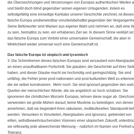
die Überzeichnungen und Verzerrungen von Europas authentischen Werten 
und bleibt doch blind gegenüber seinen eigenen Untugenden. Indem es
selbstgefällig eine einseitige Karikatur unserer Geschichte zeichnet, ist dieses
falsche Europa unüberwindbar vorurteilsbehaftet gegenüber der Vergangenhe
Seine Befürworter sind Waisen aus eigener Wahl und nehmen an, daß eine 
zu sein, heimatlos zu sein, ein erhabenes Ziel sei. In diesem Sinne verklärt si
das falsche Europa zum Vorbild einer universalen Gemeinschaft, die aber in
Wirklichkeit weder universal noch eine Gemeinschaft ist.
Das falsche Europa ist utopisch und tyrannisch
3. Die Schirmherren dieses falschen Europas sind verzaubert vom Aberglaub
an einen unaufhaltbaren Fortschritt. Sie glauben, die Geschichte auf ihrer Seit
haben, und dieser Glaube macht sie hochmütig und geringschätzig. Sie sind
unfähig, die Fehler jener post-nationalen und post-kulturellen Welt zu erkenne
die sie selber konstruieren. Mehr noch: Sie sind ignorant gegenüber den wa
Quellen der menschlichen Würde, die sie angeblich so hoch schätzen. Sie
ignorieren die christlichen Wurzeln Europas, lehnen diese sogar ab. Gleichzei
verwenden sie große Mühen darauf, keine Muslime zu beleidigen, von denen 
annehmen, daß sie begeistert ihren säkularen, multikulturellen Standpunkt tei
werden. Versunken in Vorurteilen, Aberglauben und Ignoranz, geblendet von
eitlen, selbstbeweihräuchernden Visionen einer utopischen Zukunft, unterdrü
sie reflexartig jede abweichende Meinung – natürlich im Namen von Freiheit 
Toleranz.