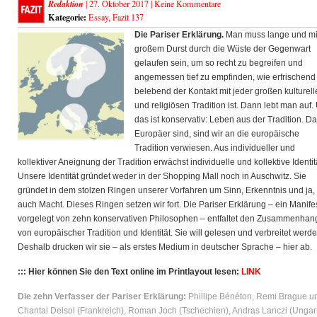
Redaktion
| 27. Oktober 2017 |
Keine Kommentare
Kategorie:
Essay
,
Fazit 137
Die Pariser Erklärung.
Man muss lange und mi
großem Durst durch die Wüste der Gegenwart
gelaufen sein, um so recht zu begreifen und
angemessen tief zu empfinden, wie erfrischend
belebend der Kontakt mit jeder großen kulturel
und
religiösen Tradition ist. Dann lebt man auf.
das ist konservativ: Leben aus der Tradition. Da
Europäer sind, sind wir an die europäische
Tradition verwiesen. Aus individueller und
kollektiver Aneignung der Tradition erwächst individuelle und kollektive Identit
Unsere Identität gründet weder in der Shopping Mall noch in Auschwitz. Sie
gründet in dem stolzen Ringen unserer Vorfahren um Sinn, Erkenntnis und ja,
auch Macht. Dieses Ringen setzen wir fort. Die Pariser Erklärung – ein Manife
vorgelegt von zehn konservativen Philosophen – entfaltet den Zusammenhan
von europäischer Tradition und Identität. Sie will gelesen und verbreitet werde
Deshalb drucken wir sie – als erstes Medium in deutscher Sprache – hier ab.
::: Hier können Sie den Text online im Printlayout lesen:
LINK
Die zehn Verfasser der Pariser Erklärung:
Phillipe Bénéton, Remi Brague u
Chantal Delsol (Frankreich), Roman Joch (Tschechien), Andras Lanczi (Ungar