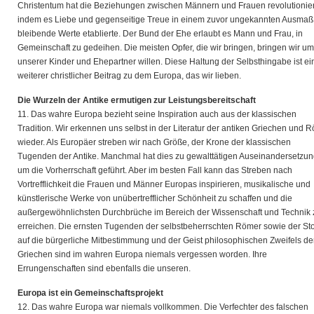
Christentum hat die Beziehungen zwischen Männern und Frauen revolutionier
indem es Liebe und gegenseitige Treue in einem zuvor ungekannten Ausmaß
bleibende Werte etablierte. Der Bund der Ehe erlaubt es Mann und Frau, in
Gemeinschaft zu gedeihen. Die meisten Opfer, die wir bringen, bringen wir um
unserer Kinder und Ehepartner willen. Diese Haltung der Selbsthingabe ist ei
weiterer christlicher Beitrag zu dem Europa, das wir lieben.
Die Wurzeln der Antike ermutigen zur Leistungsbereitschaft
11. Das wahre Europa bezieht seine Inspiration auch aus der klassischen
Tradition. Wir erkennen uns selbst in der Literatur der antiken Griechen und 
wieder. Als Europäer streben wir nach Größe, der Krone der klassischen
Tugenden der Antike. Manchmal hat dies zu gewalttätigen Auseinandersetzu
um die Vorherrschaft geführt. Aber im besten Fall kann das Streben nach
Vortrefflichkeit die Frauen und Männer Europas inspirieren, musikalische und
künstlerische Werke von unübertrefflicher Schönheit zu schaffen und die
außergewöhnlichsten Durchbrüche im Bereich der Wissenschaft und Technik 
erreichen. Die ernsten Tugenden der selbstbeherrschten Römer sowie der Sto
auf die bürgerliche Mitbestimmung und der Geist philosophischen Zweifels de
Griechen sind im wahren Europa niemals vergessen worden. Ihre
Errungenschaften sind ebenfalls die unseren.
Europa ist ein Gemeinschaftsprojekt
12. Das wahre Europa war niemals vollkommen. Die Verfechter des falschen