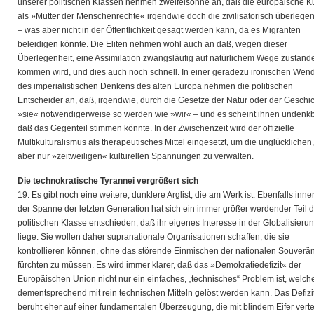
unserer politischen Klassen nehmen zweifelsohne an, daß die europäische Ku
als »Mutter der Menschenrechte« irgendwie doch die zivilisatorisch überlegen
– was aber nicht in der Öffentlichkeit gesagt werden kann, da es Migranten
beleidigen könnte. Die Eliten nehmen wohl auch an daß, wegen dieser
Überlegenheit, eine Assimilation zwangsläufig auf natürlichem Wege zustand
kommen wird, und dies auch noch schnell. In einer geradezu ironischen Wen
des imperialistischen Denkens des alten Europa nehmen die politischen
Entscheider an, daß, irgendwie, durch die Gesetze der Natur oder der Geschic
»sie« notwendigerweise so werden wie »wir« – und es scheint ihnen undenkb
daß das Gegenteil stimmen könnte. In der Zwischenzeit wird der offizielle
Multikulturalismus als therapeutisches Mittel eingesetzt, um die unglücklichen,
aber nur »zeitweiligen« kulturellen Spannungen zu verwalten.
Die technokratische Tyrannei vergrößert sich
19. Es gibt noch eine weitere, dunklere Arglist, die am Werk ist. Ebenfalls inne
der Spanne der letzten Generation hat sich ein immer größer werdender Teil d
politischen Klasse entschieden, daß ihr eigenes Interesse in der Globalisieru
liege. Sie wollen daher supranationale Organisationen schaffen, die sie
kontrollieren können, ohne das störende Einmischen der nationalen Souverän
fürchten zu müssen. Es wird immer klarer, daß das »Demokratiedefizit« der
Europäischen Union nicht nur ein einfaches, „technisches“ Problem ist, welch
dementsprechend mit rein technischen Mitteln gelöst werden kann. Das Defizi
beruht eher auf einer fundamentalen Überzeugung, die mit blindem Eifer verte