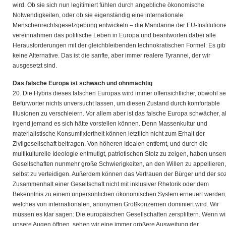
wird. Ob sie sich nun legitimiert fühlen durch angebliche ökonomische
Notwendigkeiten, oder ob sie eigenständig eine internationale
Menschenrechtsgesetzgebung entwickeln – die Mandarine der EU-Institution
vereinnahmen das politische Leben in Europa und beantworten dabei alle
Herausforderungen mit der gleichbleibenden technokratischen Formel: Es gib
keine Alternative. Das ist die sanfte, aber immer realere Tyrannei, der wir
ausgesetzt sind.
Das falsche Europa ist schwach und ohnmächtig
20. Die Hybris dieses falschen Europas wird immer offensichtlicher, obwohl s
Befürworter nichts unversucht lassen, um diesen Zustand durch komfortable
Illusionen zu verschleiern. Vor allem aber ist das falsche Europa schwächer, a
irgend jemand es sich hätte vorstellen können. Denn Massenkultur und
materialistische Konsumfixiertheit können letztlich nicht zum Erhalt der
Zivilgesellschaft beitragen. Von höheren Idealen entfernt, und durch die
multikulturelle Ideologie entmutigt, patriotischen Stolz zu zeigen, haben unser
Gesellschaften nunmehr große Schwierigkeiten, an den Willen zu appellieren,
selbst zu verteidigen. Außerdem können das Vertrauen der Bürger und der soz
Zusammenhalt einer Gesellschaft nicht mit inklusiver Rhetorik oder dem
Bekenntnis zu einem unpersönlichen ökonomischen System erneuert werden
welches von internationalen, anonymen Großkonzernen dominiert wird. Wir
müssen es klar sagen: Die europäischen Gesellschaften zersplittern. Wenn wi
unsere Augen öffnen, sehen wir eine immer größere Ausweitung der