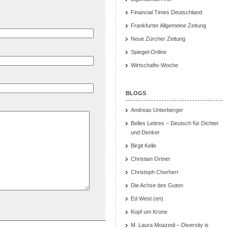
Financial Times Deutschland
Frankfurter Allgemeine Zeitung
Neue Zürcher Zeitung
Spiegel-Online
Wirtschafts-Woche
BLOGS
Andreas Unterberger
Belles Lettres – Deutsch für Dichter
und Denker
Birgit Kelle
Christian Ortner
Christoph Chorherr
Die Achse des Guten
Ed West (en)
Kopf um Krone
M. Laura Moazedi – Diversity is