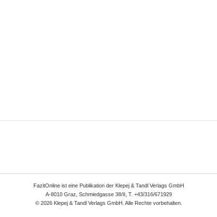
FazitOnline ist eine Publikation der Klepej & Tandl Verlags GmbH
A-8010 Graz, Schmiedgasse 38/II, T. +43/316/671929
© 2026 Klepej & Tandl Verlags GmbH. Alle Rechte vorbehalten.