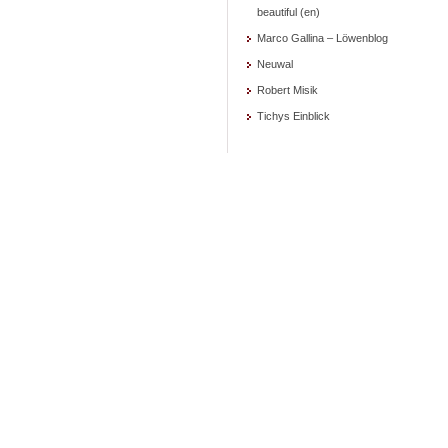
beautiful (en)
Marco Gallina – Löwenblog
Neuwal
Robert Misik
Tichys Einblick