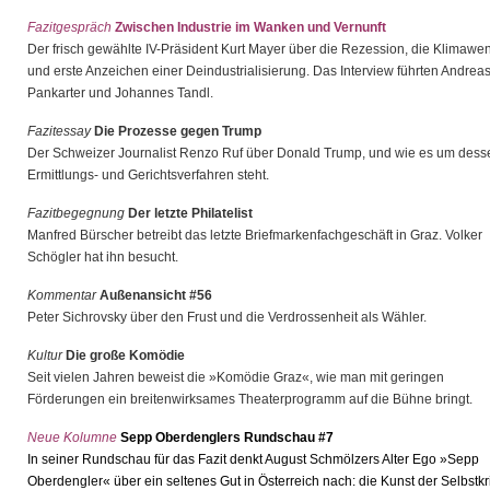
Fazitgespräch
Zwischen Industrie im Wanken und Vernunft
Der frisch gewählte IV-Präsident Kurt Mayer über die Rezession, die Klimawe
und erste Anzeichen einer Deindustrialisierung. Das Interview führten Andrea
Pankarter und Johannes Tandl.
Fazitessay
Die Prozesse gegen Trump
Der Schweizer Journalist Renzo Ruf über Donald Trump, und wie es um dess
Ermittlungs- und Gerichtsverfahren steht.
Fazitbegegnung
Der letzte Philatelist
Manfred Bürscher betreibt das letzte Briefmarkenfachgeschäft in Graz. Volker
Schögler hat ihn besucht.
Kommentar
Außenansicht #56
Peter Sichrovsky über den Frust und die Verdrossenheit als Wähler.
Kultur
Die große Komödie
Seit vielen Jahren beweist die »Komödie Graz«, wie man mit geringen
Förderungen ein breitenwirksames Theaterprogramm auf die Bühne bringt.
Neue Kolumne
Sepp Oberdenglers Rundschau #7
In seiner Rundschau für das Fazit denkt August Schmölzers Alter Ego »Sepp
Oberdengler« über ein seltenes Gut in Österreich nach: die Kunst der Selbstkri