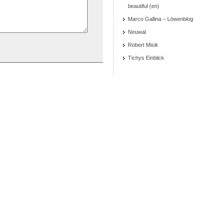
beautiful (en)
Marco Gallina – Löwenblog
Neuwal
Robert Misik
Tichys Einblick