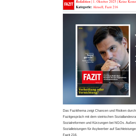
Redaktion
| 1. Oktober 2025 |
Keine Komm
Kategorie:
Aktuell
,
Fazit 216
Das Fazitthema zeigt Chancen und Risiken durch d
Fazitgespräch mit dem steirischen Soziallandes
Sozialreformen und Kürzungen bei NGOs. Außerd
Sozialleistungen für Asylwerber auf Sachleistung
Fazit 216.