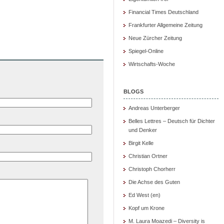
Financial Times Deutschland
Frankfurter Allgemeine Zeitung
Neue Zürcher Zeitung
Spiegel-Online
Wirtschafts-Woche
BLOGS
Andreas Unterberger
Belles Lettres – Deutsch für Dichter
und Denker
Birgit Kelle
Christian Ortner
Christoph Chorherr
Die Achse des Guten
Ed West (en)
Kopf um Krone
M. Laura Moazedi – Diversity is