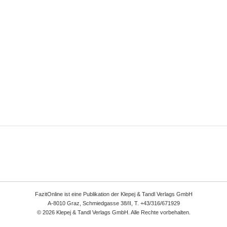
FazitOnline ist eine Publikation der Klepej & Tandl Verlags GmbH
A-8010 Graz, Schmiedgasse 38/II, T. +43/316/671929
© 2026 Klepej & Tandl Verlags GmbH. Alle Rechte vorbehalten.