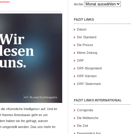
entare
Archiv
FAZIT LINKS
Datum
Der Standard
Die Presse
Kleine Zeitung
ORF
ORF-Burgenland
ORF-Kärnten
ORF-Steiermark
FAZIT LINKS INTERNATIONAL
ie »Künstliche Intelligenz« auf. Und im
Corrigenda
rat Hannes Amesbauer geht es um
Die Weltwoche
em haben wir ihn gefragt, warum
Die Zeit
en umgestellt werden. Das uns mehr im
Eigentümlich frei