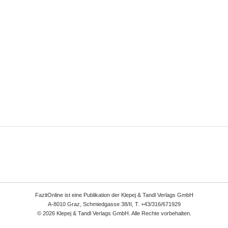
FazitOnline ist eine Publikation der Klepej & Tandl Verlags GmbH
A-8010 Graz, Schmiedgasse 38/II, T. +43/316/671929
© 2026 Klepej & Tandl Verlags GmbH. Alle Rechte vorbehalten.