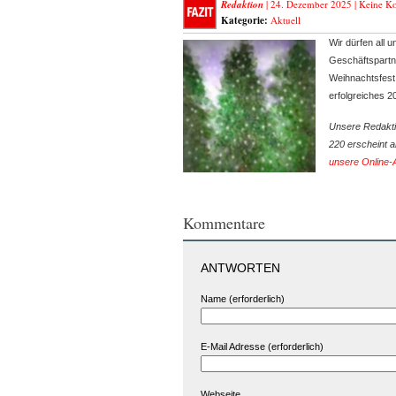
Redaktion
| 24. Dezember 2025 |
Keine K
Kategorie:
Aktuell
Wir dürfen all 
Geschäftspartn
Weihnachtsfest 
erfolgreiches 
Unsere Redaktio
220 erscheint a
unsere Online
Kommentare
ANTWORTEN
Name (erforderlich)
E-Mail Adresse (erforderlich)
Webseite