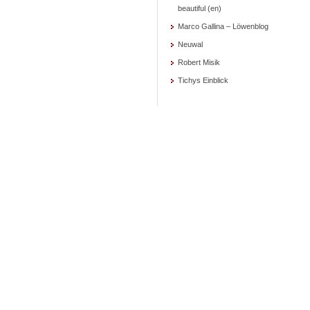
beautiful (en)
Marco Gallina – Löwenblog
Neuwal
Robert Misik
Tichys Einblick