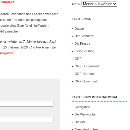
ommentare
Archiv
unseren Leserinnen und Lesern sowie allen
FAZIT LINKS
ern und Freunden ein gesegnetes
sowie alles Gute für ein hoffentlich
Datum
2026 wünschen!
Der Standard
n ist wieder ab 7. Jänner besetzt, Fazit
Die Presse
m 25. Februar 2026. Und hier finden Sie
Kleine Zeitung
-Ausgaben
.
ORF
ORF-Burgenland
ORF-Kärnten
ORF-Steiermark
FAZIT LINKS INTERNATIONAL
Corrigenda
Die Weltwoche
Die Zeit
Eigentümlich frei