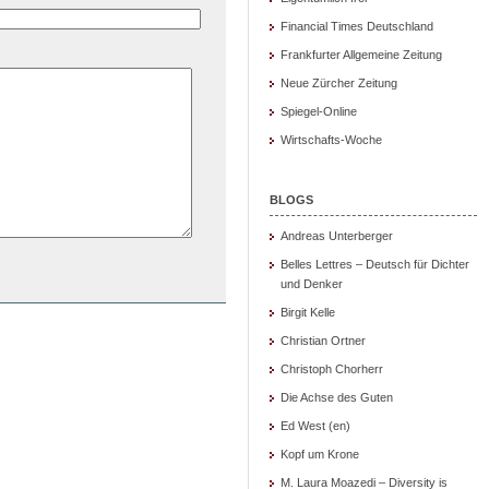
Financial Times Deutschland
Frankfurter Allgemeine Zeitung
Neue Zürcher Zeitung
Spiegel-Online
Wirtschafts-Woche
BLOGS
Andreas Unterberger
Belles Lettres – Deutsch für Dichter
und Denker
Birgit Kelle
Christian Ortner
Christoph Chorherr
Die Achse des Guten
Ed West (en)
Kopf um Krone
M. Laura Moazedi – Diversity is