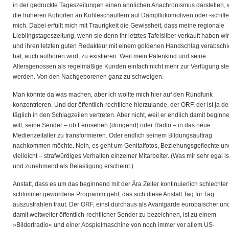
in der gedruckte Tageszeitungen einen ähnlichen Anachronismus darstellen, 
die früheren Kohorten an Kohleschauflern auf Dampflokomotiven oder -schiffe
mich. Dabei erfüllt mich mit Traurigkeit die Gewissheit, dass meine regionale
Lieblingstageszeitung, wenn sie denn ihr letztes Tafelsilber verkauft haben wi
und ihren letzten guten Redakteur mit einem goldenen Handschlag verabschi
hat, auch aufhören wird, zu existieren. Weil mein Patenkind und seine
Altersgenossen als regelmäßige Kunden einfach nicht mehr zur Verfügung st
werden. Von den Nachgeborenen ganz zu schweigen.
Man könnte da was machen, aber ich wollte mich hier auf den Rundfunk
konzentrieren. Und der öffentlich-rechtliche hierzulande, der ORF, der ist ja de
täglich in den Schlagzeilen vertreten. Aber nicht, weil er endlich damit beginn
will, seine Sender – ob Fernsehen (dringend) oder Radio – in das neue
Medienzeitalter zu transformieren. Oder endlich seinem Bildungsauftrag
nachkommen möchte. Nein, es geht um Genitalfotos, Beziehungsgeflechte un
vielleicht – strafwürdiges Verhalten einzelner Mitarbeiter. (Was mir sehr egal is
und zunehmend als Belästigung erscheint.)
Anstatt, dass es um das beginnend mit der Ära Zeiler kontinuierlich schlechte
schlimmer gewordene Programm geht, das sich diese Anstalt Tag für Tag
auszustrahlen traut. Der ORF, einst durchaus als Avantgarde europäischer un
damit weltweiter öffentlich-rechtlicher Sender zu bezeichnen, ist zu einem
»Bilderlradio« und einer Abspielmaschine von noch immer vor allem US-