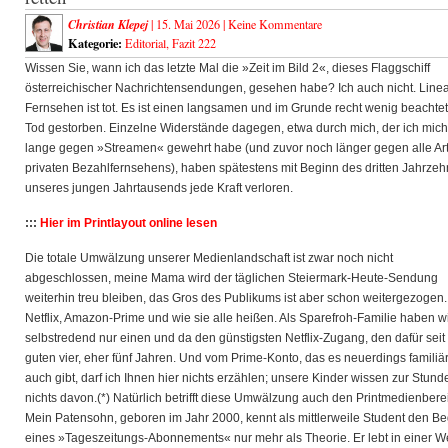
Christian Klepej
| 15. Mai 2026 |
Keine Kommentare
Kategorie:
Editorial
,
Fazit 222
Wissen Sie, wann ich das letzte Mal die »Zeit im Bild 2«, dieses Flaggschiff
österreichischer Nachrichtensendungen, gesehen habe? Ich auch nicht. Line
Fernsehen ist tot. Es ist einen langsamen und im Grunde recht
wenig beachte
Tod gestorben. Einzelne Widerstände dagegen, etwa durch mich, der ich mich
lange gegen »Streamen« gewehrt habe (und zuvor noch länger gegen alle Ar
privaten Bezahlfernsehens), haben spätestens mit Beginn des dritten Jahrzeh
unseres jungen Jahrtausends jede Kraft verloren.
:::
Hier im Printlayout online lesen
Die totale Umwälzung unserer Medienlandschaft ist zwar noch nicht
abgeschlossen, meine Mama wird der täglichen Steiermark-Heute-Sendung
weiterhin treu bleiben, das Gros des Publikums ist aber schon weitergezogen.
Netflix, Amazon-Prime und wie sie alle heißen. Als Sparefroh-Familie haben w
selbstredend nur einen und da den günstigsten Netflix-Zugang, den dafür seit
guten vier, eher fünf Jahren. Und vom Prime-Konto, das es neuerdings familiä
auch gibt, darf ich Ihnen hier nichts erzählen; unsere Kinder wissen zur Stund
nichts davon.(*) Natürlich betrifft diese Umwälzung auch den Printmedienbere
Mein Patensohn, geboren im Jahr 2000, kennt als mittlerweile Student den Beg
eines »Tageszeitungs-Abonnements« nur mehr als Theorie. Er lebt in einer We