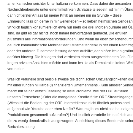
amerikanischer seichter Unterhaltung verkommen. Dass dabei die gesamten
Nachrichtenformate unter einer linkslinken Schlagseite segeln, ist mir im Übri
gar nicht erster Anlass für meine Kritik an meiner mir im Grunde – diese
Erinnerung lass ich gerne in mir weiterleben – so lieben heimischen Sendeans
Wirklich täglich konsumiere ich etwa nur mehr die drei Morgenjournale auf Ö1
sind, da gibt es gar nichts, noch immer hervorragend gemacht. Die erfüllen
plusminus alle Informationsanforderungen. Und wenn da eben zwischendurch
deutlich kommunistische Mehrheit der »Mitarbeitenden« in der einen Nachfra
oder der anderen Zusammenfassung dezent aufblitzt, dann höre ich da großm
darüber hinweg. Die Kollegen dort verrichten einen ausgezeichneten Job. Für
irrigen privaten Ansichten möchte und kann ich sie als Demokrat in keiner We
verurteilen.
Was ich verurteile sind beispielsweise die technischen Unzulänglichkeiten di
mit einer runden Milliarde (!) finanzierten Unternehmens. (Kein anderer Sende
macht mit seiner Verschlüsselung so viele Probleme, wie der ORF auf allen
unseren Fernsehern.) Oder die mangelnde Kreativität im ORF-Streamingange
(Wieso ist die Bedienung der ORF-Internetdienste nicht ähnlich professionell
aufgebaut wie Youtube oder eben Netflix? Warum gibt es nicht alle hauseige
Produktionen gesammelt aufzurufen?) Und letztlich verurteile ich natürlich au
die zu wenig demokratisch ausgewogene Ausrichtung dieses Senders in sein
Berichterstattung.