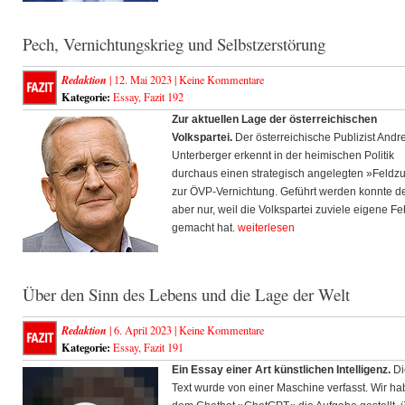
Pech, Vernichtungskrieg und Selbstzerstörung
Redaktion
| 12. Mai 2023 |
Keine Kommentare
Kategorie:
Essay
,
Fazit 192
Zur aktuellen Lage der österreichischen
Volkspartei.
Der österreichische Publizist Andr
Unterberger erkennt in der heimischen Politik
durchaus einen strategisch angelegten »Feldz
zur ÖVP-Vernichtung. Geführt werden konnte d
aber nur, weil die Volkspartei zuviele eigene Fe
gemacht hat.
weiterlesen
Über den Sinn des Lebens und die Lage der Welt
Redaktion
| 6. April 2023 |
Keine Kommentare
Kategorie:
Essay
,
Fazit 191
Ein Essay einer Art künstlichen Intelligenz.
Di
Text wurde von einer Maschine verfasst. Wir h