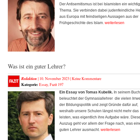
Der Antisemitismus ist bei Islamisten ein wichti
Thema. Sie verbinden dabei judenfeindliche H
aus Europa mit feindseligen Aussagen aus der
Frühgeschichte des Islam.
weiterlesen
Was ist ein guter Lehrer?
Redaktion
| 10. November 2023 |
Keine Kommentare
Kategorie:
Essay
,
Fazit 197
Ein Essay von Tomas Kubelik.
In seinem Buch
beleuchtet der Gymnasiallehrer die vielen Irrw
der Bildungspolitik und zeigt Gründe dafür auf,
weshalb unsere Schulen längst nicht mehr das
leisten, was eigentlich ihre Aufgabe wäre. Dies
Auszug geht vor allem der Frage nach, was ein
guten Lehrer ausmacht.
weiterlesen