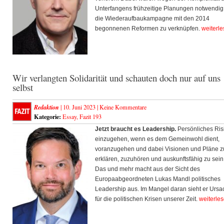
Unterfangens frühzeitige Planungen notwendig
die Wiederaufbaukampagne mit den 2014
begonnenen Reformen zu verknüpfen.
weiterl
Wir verlangten Solidarität und schauten doch nur auf uns
selbst
Redaktion
| 10. Juni 2023 |
Keine Kommentare
Kategorie:
Essay
,
Fazit 193
Jetzt brauc
ht es Leadership.
Persönliches Ris
einzugehen, wenn es dem Gemeinwohl dient,
voranzugehen und dabei Visionen und Pläne z
erklären, zuzuhören und auskunftsfähig zu sein
Das und mehr macht aus der Sicht des
Europaabgeordneten Lukas Mandl politisches
Leadership aus. Im Mangel daran sieht er Urs
für die politischen Krisen unserer Zeit.
weiterle