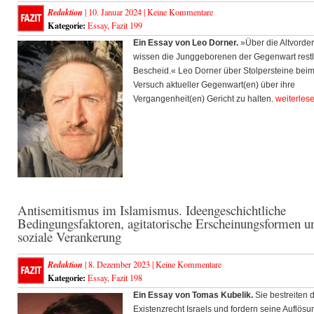
Redaktion
| 10. Januar 2024 |
Keine Kommentare
Kategorie:
Essay
,
Fazit 199
Ein Essay von Leo Dorner.
»Über die Altvorde
wissen die Junggeborenen der Gegenwart rest
Bescheid.« Leo Dorner über Stolpersteine bei
Versuch aktueller Gegenwart(en) über ihre
Vergangenheit(en) Gericht zu halten.
weiterles
Antisemitismus im Islamismus. Ideengeschichtliche
Bedingungsfaktoren, agitatorische Erscheinungsformen u
soziale Verankerung
Redaktion
| 8. Dezember 2023 |
Keine Kommentare
Kategorie:
Essay
,
Fazit 198
Ein Essay von Tomas Kubelik.
Sie bestreiten 
Existenzrecht Israels und fordern seine Auflösu