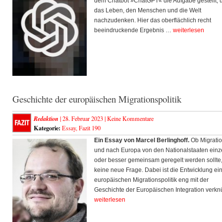
dem Chatbot »ChatGPT« die Aufgabe gestellt, 
das Leben, den Menschen und die Welt
nachzudenken. Hier das oberflächlich recht
beeindruckende Ergebnis …
weiterlesen
Geschichte der europäischen Migrationspolitik
Redaktion
| 28. Februar 2023 |
Keine Kommentare
Kategorie:
Essay
,
Fazit 190
Ein Essay von Marcel Berlinghoff.
Ob Migratio
und nach Europa von den Nationalstaaten einz
oder besser gemeinsam geregelt werden sollte, 
keine neue Frage. Dabei ist die Entwicklung ei
europäischen Migrationspolitik eng mit der
Geschichte der Europäischen Integration verknü
weiterlesen