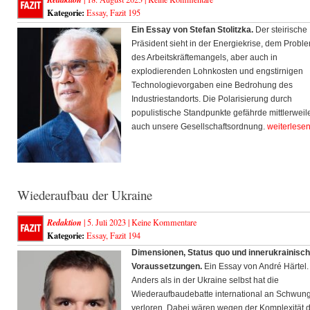
Kategorie:
Essay
,
Fazit 195
Ein Essay von Stefan Stolitzka.
Der steirische 
Präsident sieht in der Energiekrise, dem Probl
des Arbeitskräftemangels, aber auch in
explodierenden Lohnkosten und engstirnigen
Technologievorgaben eine Bedrohung des
Industriestandorts. Die Polarisierung durch
populistische Standpunkte gefährde mittlerweil
auch unsere Gesellschaftsordnung.
weiterlese
Wiederaufbau der Ukraine
Redaktion
| 5. Juli 2023 |
Keine Kommentare
Kategorie:
Essay
,
Fazit 194
Dimensionen, Status quo und innerukrainisc
Voraussetzungen.
Ein Essay von André Härtel.
Anders als in der Ukraine selbst hat die
Wiederaufbaudebatte international an Schwun
verloren. Dabei wären wegen der Komplexität 