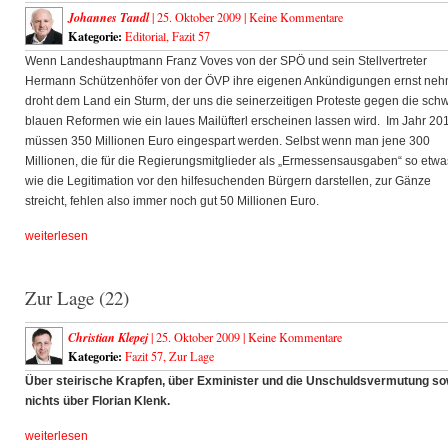
Johannes Tandl
| 25. Oktober 2009 |
Keine Kommentare
Kategorie:
Editorial
,
Fazit 57
Wenn Landeshauptmann Franz Voves von der SPÖ und sein Stellvertreter
Hermann Schützenhöfer von der ÖVP ihre eigenen Ankündigungen ernst neh
droht dem Land ein Sturm, der uns die seinerzeitigen Proteste gegen die sch
blauen Reformen wie ein laues Mailüfterl erscheinen lassen wird. Im Jahr 20
müssen 350 Millionen Euro eingespart werden. Selbst wenn man jene 300
Millionen, die für die Regierungsmitglieder als „Ermessensausgaben“ so etwa
wie die Legitimation vor den hilfesuchenden Bürgern darstellen, zur Gänze
streicht, fehlen also immer noch gut 50 Millionen Euro.
weiterlesen
Zur Lage (22)
Christian Klepej
| 25. Oktober 2009 |
Keine Kommentare
Kategorie:
Fazit 57
,
Zur Lage
Über steirische Krapfen, über Exminister und die Unschuldsvermutung so
nichts über Florian Klenk.
weiterlesen