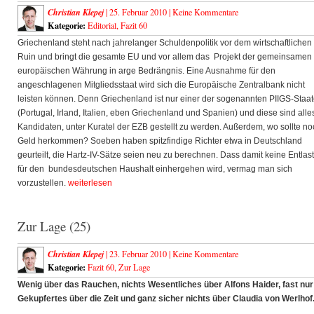
Christian Klepej
| 25. Februar 2010 |
Keine Kommentare
Kategorie:
Editorial
,
Fazit 60
Griechenland steht nach jahrelanger Schuldenpolitik vor dem wirtschaftlichen
Ruin und bringt die gesamte EU und vor allem das Projekt der gemeinsamen
europäischen Währung in arge Bedrängnis. Eine Ausnahme für den
angeschlagenen Mitgliedsstaat wird sich die Europäische Zentralbank nicht
leisten können. Denn Griechenland ist nur einer der sogenannten PIIGS-Staa
(Portugal, Irland, Italien, eben Griechenland und Spanien) und diese sind all
Kandidaten, unter Kuratel der EZB gestellt zu werden. Außerdem, wo sollte no
Geld herkommen? Soeben haben spitzfindige Richter etwa in Deutschland
geurteilt, die Hartz-IV-Sätze seien neu zu berechnen. Dass damit keine Entlas
für den bundesdeutschen Haushalt einhergehen wird, vermag man sich
vorzustellen.
weiterlesen
Zur Lage (25)
Christian Klepej
| 23. Februar 2010 |
Keine Kommentare
Kategorie:
Fazit 60
,
Zur Lage
Wenig über das Rauchen, nichts Wesentliches über Alfons Haider, fast nur
Gekupfertes über die Zeit und ganz sicher nichts über Claudia von Werlhof