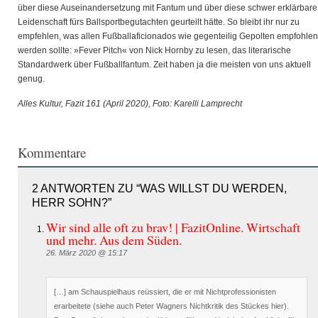
über diese Auseinandersetzung mit Fantum und über diese schwer erklärbare
Leidenschaft fürs Ballsportbegutachten geurteilt hätte. So bleibt ihr nur zu
empfehlen, was allen Fußballaficionados wie gegenteilig Gepolten empfohlen
werden sollte: »Fever Pitch« von Nick Hornby zu lesen, das literarische
Standardwerk über Fußballfantum. Zeit haben ja die meisten von uns aktuell
genug.
Alles Kultur, Fazit 161 (April 2020), Foto: Karelli Lamprecht
Kommentare
2 ANTWORTEN ZU “WAS WILLST DU WERDEN,
HERR SOHN?”
Wir sind alle oft zu brav! | FazitOnline. Wirtschaft
und mehr. Aus dem Süden.
26. März 2020 @ 15:17
[…] am Schauspielhaus reüssiert, die er mit Nichtprofessionisten
erarbeitete (siehe auch Peter Wagners Nichtkritik des Stückes hier).