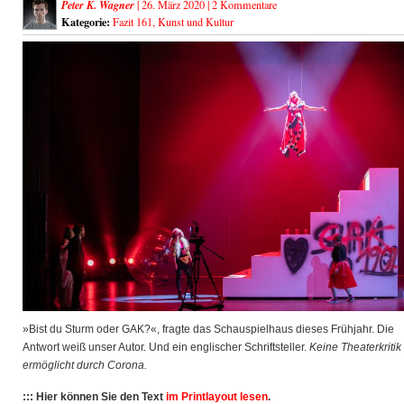
Peter K. Wagner
| 26. März 2020 |
2 Kommentare
Kategorie:
Fazit 161
,
Kunst und Kultur
»Bist du Sturm oder GAK?«, fragte das Schauspielhaus dieses Frühjahr. Die
Antwort weiß unser Autor. Und ein englischer Schriftsteller.
Keine Theaterkritik
ermöglicht durch Corona.
::: Hier können Sie den Text
im Printlayout lesen
.