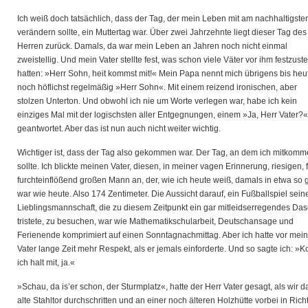
Ich weiß doch tatsächlich, dass der Tag, der mein Leben mit am nachhaltigste
verändern sollte, ein Muttertag war. Über zwei Jahrzehnte liegt dieser Tag des
Herren zurück. Damals, da war mein Leben an Jahren noch nicht einmal
zweistellig. Und mein Vater stellte fest, was schon viele Väter vor ihm festzuste
hatten: »Herr Sohn, heit kommst mit!« Mein Papa nennt mich übrigens bis heu
noch höflichst regelmäßig »Herr Sohn«. Mit einem reizend ironischen, aber
stolzen Unterton. Und obwohl ich nie um Worte verlegen war, habe ich kein
einziges Mal mit der logischsten aller Entgegnungen, einem »Ja, Herr Vater?«
geantwortet. Aber das ist nun auch nicht weiter wichtig.
Wichtiger ist, dass der Tag also gekommen war. Der Tag, an dem ich mitkom
sollte. Ich blickte meinen Vater, diesen, in meiner vagen Erinnerung, riesigen, 
furchteinflößend großen Mann an, der, wie ich heute weiß, damals in etwa so 
war wie heute. Also 174 Zentimeter. Die Aussicht darauf, ein Fußballspiel sein
Lieblingsmannschaft, die zu diesem Zeitpunkt ein gar mitleidserregendes Das
tristete, zu besuchen, war wie Mathematikschularbeit, Deutschansage und
Ferienende komprimiert auf einen Sonntagnachmittag. Aber ich hatte vor mei
Vater lange Zeit mehr Respekt, als er jemals einforderte. Und so sagte ich: 
ich halt mit, ja.«
»Schau, da is’er schon, der Sturmplatz«, hatte der Herr Vater gesagt, als wir d
alte Stahltor durchschritten und an einer noch älteren Holzhütte vorbei in Ric