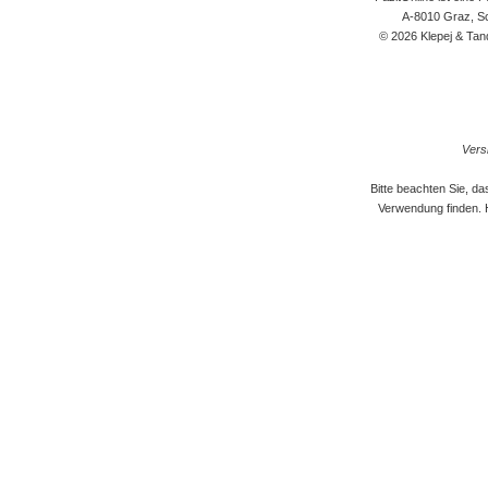
A-8010 Graz, Sc
© 2026 Klepej & Tan
Versi
Bitte beachten Sie, d
Verwendung finden. 