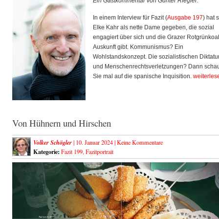
Ein Gastkommentar von Günter Riegler.
In einem Interview für Fazit (
Ausgabe 197
) hat 
Elke Kahr als nette Dame gegeben, die sozial
engagiert über sich und die Grazer Rotgrünkoal
Auskunft gibt. Kommunismus? Ein
Wohlstandskonzept. Die sozialistischen Diktatu
und Menschenrechtsverletzungen? Dann scha
Sie mal auf die spanische Inquisition.
weiterles
Von Hühnern und Hirschen
Volker Schögler
| 10. Januar 2024 |
Keine Kommentare
Kategorie:
Fazit 199
,
Fazitportrait