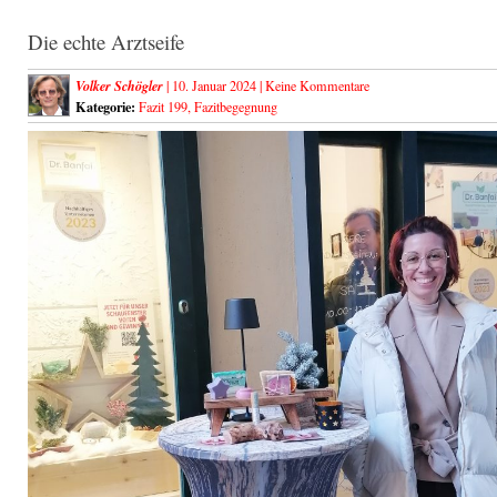
Die echte Arztseife
Volker Schögler
| 10. Januar 2024 |
Keine Kommentare
Kategorie:
Fazit 199
,
Fazitbegegnung