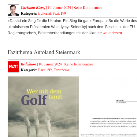
Christian Klepej
| 10. Januar 2024 |
Keine Kommentare
Kategorie:
Editorial
,
Fazit 199
»Das ist ein Sieg für die Ukraine. Ein Sieg für ganz Europa.« So die Worte des
ukrainischen Präsidenten Wolodymyr Selenskyj nach dem Beschluss der EU-
Regierungschefs, Beitrittsverhandlungen mit der Ukraine
weiterlesen
Fazitthema Autoland Steiermark
Redaktion
| 10. Januar 2024 |
Keine Kommentare
Kategorie:
Fazit 199
,
Fazitthema