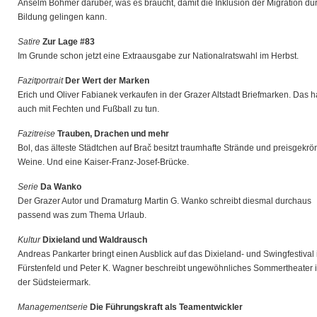
Anselm Böhmer darüber, was es braucht, damit die Inklusion der Migration du
Bildung gelingen kann.
Satire
Zur Lage #83
Im Grunde schon jetzt eine Extraausgabe zur Nationalratswahl im Herbst.
Fazitportrait
Der Wert der Marken
Erich und Oliver Fabianek verkaufen in der Grazer Altstadt Briefmarken. Das h
auch mit Fechten und Fußball zu tun.
Fazitreise
Trauben, Drachen und mehr
Bol, das älteste Städtchen auf Brač besitzt traumhafte Strände und preisgekrö
Weine. Und eine Kaiser-Franz-Josef-Brücke.
Serie
Da Wanko
Der Grazer Autor und Dramaturg Martin G. Wanko schreibt diesmal durchaus
passend was zum Thema Urlaub.
Kultur
Dixieland und Waldrausch
Andreas Pankarter bringt einen Ausblick auf das Dixieland- und Swingfestival 
Fürstenfeld und Peter K. Wagner beschreibt ungewöhnliches Sommertheater 
der Südsteiermark.
Managementserie
Die Führungskraft als Teamentwickler