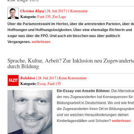
Christian Klepej
| 28. Juli 2017 |
1 Kommentar
Kategorie:
Fazit 135
,
Zur Lage
Über die Parlamentswahl im Herbst, über die antretenden Parteien, über d
Hoffnungen und Hoffnungslosigkeiten. Über eine ehemalige Richterin und
sogar was über die FPÖ. Und auch ein bisschen was über politisch
Vergangenes.
weiterlesen
Sprache, Kultur, Arbeit? Zur Inklusion neu Zugewandert
durch Bildung
Redaktion
| 28. Juli 2017 |
Keine Kommentare
Kategorie:
Essay
,
Fazit 135
Ein Essay von Anselm Böhmer.
Die Altersstru
der neu Zugewanderten hat Konsequenzen für 
Bildungsarbeit in Deutschland. Wo und wie fin
die Zugewanderten ihren Ort im Bildungssyste
und vor welchen Herausforderungen stehen
Kindertagesstätten und Schulen?
weiterlesen