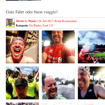
Gute Fahrt oder buon viaggio!
Martin G. Wanko
| 28. Juli 2017 |
Keine Kommentare
Kategorie:
Da Wanko
,
Fazit 135