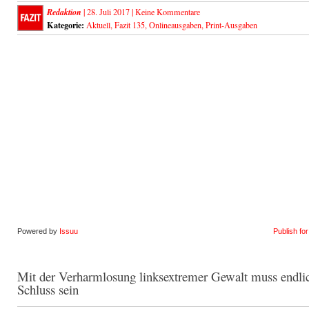
Redaktion
| 28. Juli 2017 |
Keine Kommentare
Kategorie:
Aktuell
,
Fazit 135
,
Onlineausgaben
,
Print-Ausgaben
Powered by
Issuu
Publish fo
Mit der Verharmlosung linksextremer Gewalt muss endli
Schluss sein