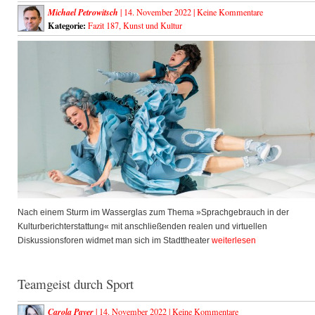
Michael Petrowitsch
| 14. November 2022 |
Keine Kommentare
Kategorie:
Fazit 187
,
Kunst und Kultur
Nach einem Sturm im Wasserglas zum Thema »Sprachgebrauch in der
Kulturberichterstattung« mit anschließenden realen und virtuellen
Diskussionsforen widmet man sich im Stadttheater
weiterlesen
Teamgeist durch Sport
Carola Payer
| 14. November 2022 |
Keine Kommentare