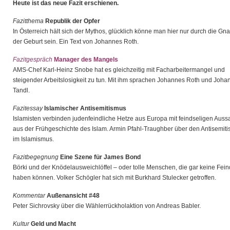
Heute ist das neue Fazit erschienen.
Fazitthema
Republik der Opfer
In Österreich hält sich der Mythos, glücklich könne man hier nur durch die Gn
der Geburt sein. Ein Text von Johannes Roth.
Fazitgespräch
Manager des Mangels
AMS-Chef Karl-Heinz Snobe hat es gleichzeitig mit Facharbeitermangel und
steigender Arbeitslosigkeit zu tun. Mit ihm sprachen Johannes Roth und Joha
Tandl.
Fazitessay
Islamischer Antisemitismus
Islamisten verbinden judenfeindliche Hetze aus Europa mit feindseligen Aus
aus der Frühgeschichte des Islam. Armin Pfahl-Traughber über den Antisemit
im Islamismus.
Fazitbegegnung
Eine Szene für James Bond
Börki und der Knödelausweichlöffel – oder tolle Menschen, die gar keine Fei
haben können. Volker Schögler hat sich mit Burkhard Stulecker getroffen.
Kommentar
Außenansicht #48
Peter Sichrovsky über die Wählerrückholaktion von Andreas Babler.
Kultur
Geld und Macht