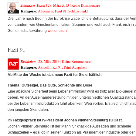
Johannes Tandl
| 27. März 2013 |
Keine Kommentare
Kategorie:
Allgemein
,
Fazit 91
,
Schlusspunkt
Drei Jahre nach Beginn der Eurokrise wage ich die Behauptung, dass der Ver
von Ländern wie Griechenland, Italien, Spanien und wohl auch Frankreich in 
Gemeinschaftswährung
weiterlesen
Fazit 91
Redaktion
| 25. März 2013 |
Keine Kommentare
Kategorie:
Aktuell
,
Fazit 91
,
Print-Ausgaben
Ab Mitte der Woche ist das neue Fazit für Sie erhältlich.
Thema: Gütesigel. Das Gute, Schlechte und Böse
Eine absolute Sicherheit beim Lebensmittelkauf wird es trotz aller Bio-Siegel n
geben. An der Auseinandersetzung mit den unterschiedlichen Qualitätsstanda
bei der Lebensmittelproduktion führt aber kein Weg vorbei. Erst recht nicht na
den jüngsten Skandalen.
Im Fazigespräch ist IV-Präsident Jochen Pildner-Steinburg zu Gast.
Jochen Pildner Steinburg ist der Mann für knackige Aussagen und schnelle
Schlagzeilen – egal ob in seiner Funktion als Präsident der Industrie oder der