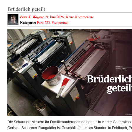
Brüderlich geteilt
Peter K. Wagner
| 9. Juni 2026 |
Keine Kommentare
Kategorie:
Fazit 223
,
Fazitportrait
Die Scharmers steuern ihr Familienunternehmen bereits in vierter Generation.
Gerhard Scharmer-Rungaldier ist Geschäftsführer am Standort in Feldbach, P