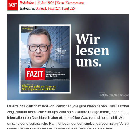
Redaktion
| 15. Juli 2026 |
Keine Kommentare
Kategorie:
Aktuell
,
Fazit 224
,
Fazit 225
Österreichs Wirtschaft lebt von Menschen, die gute Ideen haben. Das Fazitth
zeigt, warum heimische Startups zwar spektakuläre Erfolge feiern, ihnen für d
internationalen Durchbruch aber oft das nötige Wachstumskapital fehlt. Wie
entscheidend verlässliche Rahmenbedingungen sind, erklärt der Estag-Vorst