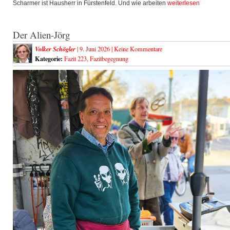
Scharmer ist Hausherr in Fürstenfeld. Und wie arbeiten
weiterlesen
Der Alien-Jörg
Volker Schögler
| 9. Juni 2026 |
Keine Kommentare
Kategorie:
Fazit 223
,
Fazitbegegnung