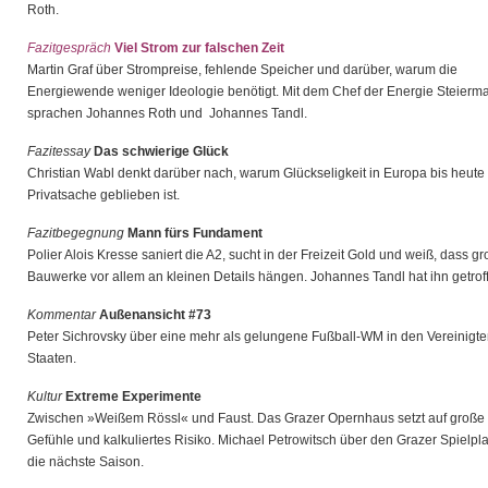
Roth.
Fazitgespräch
Viel Strom zur falschen Zeit
Martin Graf über Strompreise, fehlende Speicher und darüber, warum die
Energiewende weniger Ideologie benötigt. Mit dem Chef der Energie Steierm
sprachen Johannes Roth und Johannes Tandl.
Fazitessay
Das schwierige Glück
Christian Wabl denkt darüber nach, warum Glückseligkeit in Europa bis heute
Privatsache geblieben ist.
Fazitbegegnung
Mann fürs Fundament
Polier Alois Kresse saniert die A2, sucht in der Freizeit Gold und weiß, dass g
Bauwerke vor allem an kleinen Details hängen. Johannes Tandl hat ihn getrof
Kommentar
Außenansicht #73
Peter Sichrovsky über eine mehr als gelungene Fußball-WM in den Vereinigt
Staaten.
Kultur
Extreme Experimente
Zwischen »Weißem Rössl« und Faust. Das Grazer Opernhaus setzt auf große
Gefühle und kalkuliertes Risiko. Michael Petrowitsch über den Grazer Spielpla
die nächste Saison.