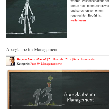
wahren. WissenschafterInne
gehen noch einen Schritt wei
und sprechen von einem
regelrechten Bedürfnis,
weiterlesen
Aberglaube im Management
Maryam Laura Moazedi
| 20. Dezember 2012 |
Keine Kommentare
Kategorie:
Fazit 89
,
Managementserie