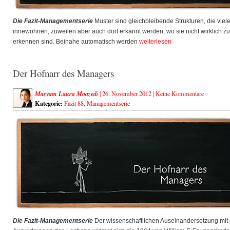
Die Fazit-Managementserie
Muster sind gleichbleibende Strukturen, die viel
innewohnen, zuweilen aber auch dort erkannt werden, wo sie nicht wirklich zu
erkennen sind. Beinahe automatisch werden
weiterlesen
Der Hofnarr des Managers
Maryam Laura Moazedi
| 26. November 2012 |
Keine Kommentare
Kategorie:
Fazit 88
,
Managementserie
Die Fazit-Managementserie
Der wissenschaftlichen Auseinandersetzung mit