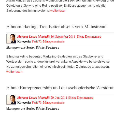
Auswirkungen des Lachens widmet sich die 1964 von William F. Fry gegründe
Gelotologie. So wird eine Reihe positiver Einflüsse ausgemacht, wie die
Steigerung des Immunsystems,
weiterlesen
Ethnomarketing: Trendsetter abseits vom Mainstream
Maryam Laura Moazedi
| 16. September 2011 |
Keine Kommentare
Kategorie:
Fazit 75
,
Managementserie
Management-Serie: Ethnic Business
Ethnomarketing bedeutet, Marketing-Strategien an das Glaubens- und
Wertesystem sowie andere kulturell verankerte Aspekte wie beispielsweise
Nutzungsgewohnheiten einer ethnisch definierten Zielgruppe anzupassen.
weiterlesen
Ethnic Entrepreneurship und die »schöpferische Zerstöru
Maryam Laura Moazedi
| 20. Juni 2011 |
Keine Kommentare
Kategorie:
Fazit 73
,
Managementserie
Management-Serie:
Ethnic Business