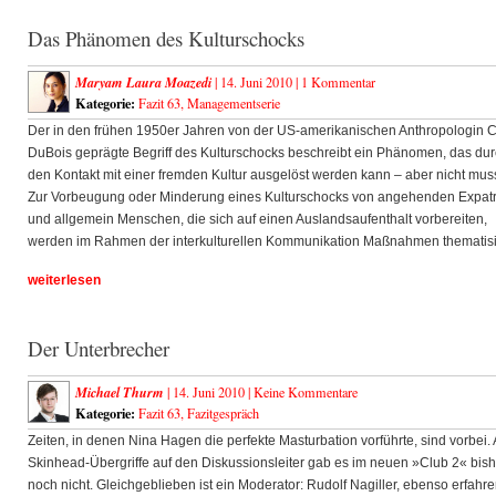
Das Phänomen des Kulturschocks
Maryam Laura Moazedi
| 14. Juni 2010 |
1 Kommentar
Kategorie:
Fazit 63
,
Managementserie
Der in den frühen 1950er Jahren von der US-amerikanischen Anthropologin 
DuBois geprägte Begriff des Kulturschocks beschreibt ein Phänomen, das du
den Kontakt mit einer fremden Kultur ausgelöst werden kann – aber nicht mus
Zur Vorbeugung oder Minderung eines Kulturschocks von angehenden Expatr
und allgemein Menschen, die sich auf einen Auslandsaufenthalt vorbereiten,
werden im Rahmen der interkulturellen Kommunikation Maßnahmen thematisi
weiterlesen
Der Unterbrecher
Michael Thurm
| 14. Juni 2010 |
Keine Kommentare
Kategorie:
Fazit 63
,
Fazitgespräch
Zeiten, in denen Nina Hagen die perfekte Masturbation vorführte, sind vorbei.
Skinhead-Übergriffe auf den Diskussionsleiter gab es im neuen »Club 2« bish
noch nicht. Gleichgeblieben ist ein Moderator: Rudolf Nagiller, ebenso erfahr