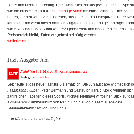
Bilder und Heimkino-Feeling. Doch wenn sich ein ausgewiesener HiFi-Spezial
wie die britische Manufaktur
Cambridge Audio
anschickt, einen Blu-ray-Spiele
bauen, können wir davon ausgehen, dass auch Audio-Feinspitze auf ihre Kos
kommen. Und wenn dieser dann als Zugabe noch highendige Tonträger-Form
wie SACD oder DVD-Audio wiederzugeben weiß und obendrein im dreistelli
Preisbereich bleibt, dürfen wir getrost hellhörig werden.
weiterlesen
Fazit Ausgabe Juni
Redaktion
| 31. Mai 2010 |
Keine Kommentare
Kategorie:
Fazit 63
Seit heute ist das neue Fazit für Sie erhältlich. Die Juniausgabe widmet sich d
Faszination Fußball
. Peter Bermann und Gastautor Harald Klöckl widmen sic
zahlreichen Facetten dieses Sports. Michael Neumayr wirft einen Blick auf da
aktuelle WM-Sammelalbum von Panini und die von diesem ausgelöste
Sammelleidenschaft von Jung und Alt.
:::
In Kürze auch online verfügbar.