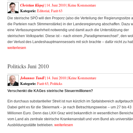
Christian Klepej
| 14. Juni 2010 |
Keine Kommentare
Kategorie:
Editorial
,
Fazit 63
Die steirische SPÖ will den Proporz (also die Verteilung der Regierungssitze 
die Parteien nach Stimmenstärke) in der Landesregierung abschaffen. Dazu 
eine Verfassungsmehrheit notwendig und damit auch die Unterstützung der
steirischen Volkspartei. Diese ist – nach einem „Paradigmenwechsel“, den wo
der Verlust des Landeshauptmannsessels mit sich brachte – dafür nicht zu ha
weiterlesen
Politicks Juni 2010
Johannes Tandl
| 14. Juni 2010 |
Keine Kommentare
Kategorie:
Fazit 63
,
Politicks
Verschenkt die KAGes steirische Steuermillionen?
Ein durchaus substantieller Streit ist nun kürzlich im Spitalsbereich aufgetauch
Dabei geht es für die Steiermark – je nach Betrachtungsweise – um 27 bis 43
Millionen Euro. Denn das LKH Graz wird bekanntlich in wesentlichen Bereich
vom Land als zentrale steirische Krankenanstalt und vom Bund als universitär
Ausbildungsstätte betrieben.
weiterlesen