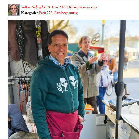
Volker Schögler
| 9. Juni 2026 |
Keine Kommentare
Kategorie:
Fazit 223
,
Fazitbegegnung