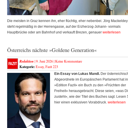
Die meisten in Graz kennen ihn, eher flüchtig, eher nebenbei. Jörg Mackeldey
steht regelmäßig in der Herrengasse, auf der Erzherzog-Johann- vormals
Hauptbrücke oder am Bahnhof und verkauft Brezen, genauer
weiterlesen
Österreichs nächste »Goldene Generation«
Redaktion
| 9. Juni 2026 |
Keine Kommentare
Kategorie:
Essay
,
Fazit 223
Ein Essay von Lukas Mandl.
Der österreichisc
Abgeordnete im Europäischen Parlament hat in
»Edition Fazit« ein Buch zu den »Früchten der
Freiheit« herausgebracht. Diese seien, »was Di
zusteht«, wie der Titel des Buches sagt. Lesen 
hier einen exklusiven Vorabdruck.
weiterlesen