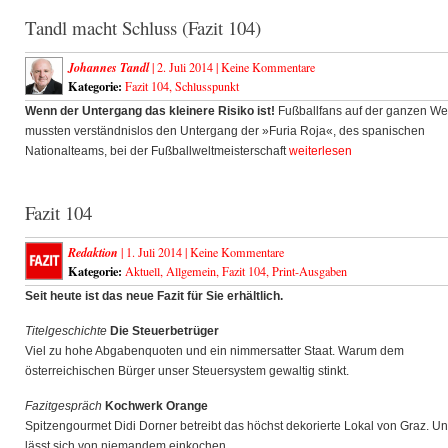
Tandl macht Schluss (Fazit 104)
Johannes Tandl
| 2. Juli 2014 |
Keine Kommentare
Kategorie:
Fazit 104
,
Schlusspunkt
Wenn der Untergang das kleinere Risiko ist!
Fußballfans auf der ganzen We
mussten verständnislos den Untergang der »Furia Roja«, des spanischen
Nationalteams, bei der Fußballweltmeisterschaft
weiterlesen
Fazit 104
Redaktion
| 1. Juli 2014 |
Keine Kommentare
Kategorie:
Aktuell
,
Allgemein
,
Fazit 104
,
Print-Ausgaben
Seit heute ist das neue Fazit für Sie erhältlich.
Titelgeschichte
Die Steuerbetrüger
Viel zu hohe Abgabenquoten und ein nimmersatter Staat. Warum dem
österreichischen Bürger unser Steuersystem gewaltig stinkt.
Fazitgespräch
Kochwerk Orange
Spitzengourmet Didi Dorner betreibt das höchst dekorierte Lokal von Graz. U
lässt sich von niemandem einkochen.