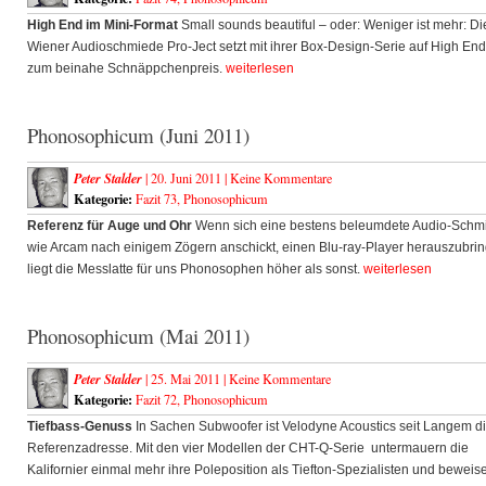
High End im Mini-Format
Small sounds beautiful – oder: Weniger ist mehr: Di
Wiener Audioschmiede Pro-Ject setzt mit ihrer Box-Design-Serie auf High End
zum beinahe Schnäppchenpreis.
weiterlesen
Phonosophicum (Juni 2011)
Peter Stalder
| 20. Juni 2011 |
Keine Kommentare
Kategorie:
Fazit 73
,
Phonosophicum
Referenz für Auge und Ohr
Wenn sich eine bestens beleumdete Audio-Schm
wie Arcam nach einigem Zögern anschickt, einen Blu-ray-Player herauszubri
liegt die Messlatte für uns Phonosophen höher als sonst.
weiterlesen
Phonosophicum (Mai 2011)
Peter Stalder
| 25. Mai 2011 |
Keine Kommentare
Kategorie:
Fazit 72
,
Phonosophicum
Tiefbass-Genuss
In Sachen Subwoofer ist Velodyne Acoustics seit Langem d
Referenzadresse. Mit den vier Modellen der CHT-Q-Serie untermauern die
Kalifornier einmal mehr ihre Poleposition als Tiefton-Spezialisten und beweis