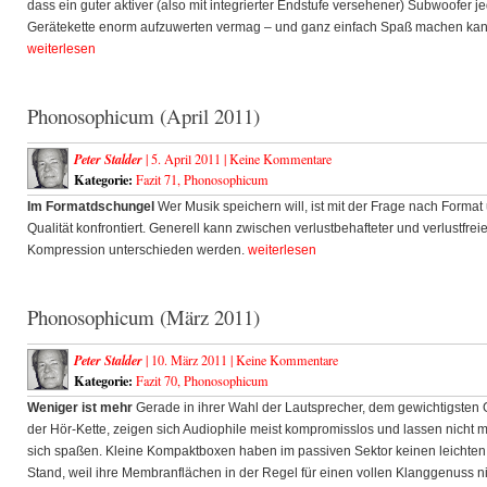
dass ein guter aktiver (also mit integrierter Endstufe versehener) Subwoofer j
Gerätekette enorm aufzuwerten vermag – und ganz einfach Spaß machen kan
weiterlesen
Phonosophicum (April 2011)
Peter Stalder
| 5. April 2011 |
Keine Kommentare
Kategorie:
Fazit 71
,
Phonosophicum
Im Formatdschungel
Wer Musik speichern will, ist mit der Frage nach Format
Qualität konfrontiert. Generell kann zwischen verlustbehafteter und verlustfreie
Kompression unterschieden werden.
weiterlesen
Phonosophicum (März 2011)
Peter Stalder
| 10. März 2011 |
Keine Kommentare
Kategorie:
Fazit 70
,
Phonosophicum
Weniger ist mehr
Gerade in ihrer Wahl der Lautsprecher, dem gewichtigsten 
der Hör-Kette, zeigen sich Audiophile meist kompromisslos und lassen nicht m
sich spaßen. Kleine Kompaktboxen haben im passiven Sektor keinen leichten
Stand, weil ihre Membranflächen in der Regel für einen vollen Klanggenuss n