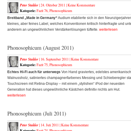
Peter Stalder
| 24. Oktober 2011 |
Keine Kommentare
Kategorie:
Fazit 76
,
Phonosophicum
Breitband „Made in Germany“
Audium etablierte sich in den Neunzigerjahren
kleines, aber feines Label, welches Konventionen kritisch hinterfragte und unt
anderem an ungewöhnlichen Verstärkerlösungen tüftelte.
weiterlesen
Phonosophicum (August 2011)
Peter Stalder
| 16. September 2011 |
Keine Kommentare
Kategorie:
Fazit 75
,
Phonosophicum
Echtes Hi-Fi auch für unterwegs
Von Hand graviertes, edelstes amerikanisc
Walnussholz, satiniertes champagnerfarbenes Messing und Schieberegler sta
Touchscreen mit Retina-Display – mit einem „stylishen“ iPod der neuesten
Generation hat dieses ungewöhnliche Kästchen definitiv nichts am Hut.
weiterlesen
Phonosophicum (Juli 2011)
Peter Stalder
| 14. Juli 2011 |
Keine Kommentare
Kategorie:
Fazit 74
,
Phonosophicum