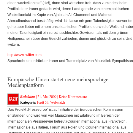
einen wackelkontakt“ (sic!), dann sind wir schon froh, dass zumindest beim
Profilbild der Iraner gedacht wird, deren Land gerade von einem politischen
Wackelkontakt im Kopfe von Ajatollah Ali Chamenei und Mahmud
Ahmadinedschad beschäftigt wird. Ich lasse mir gern Tatenlosigkeit vorwerfen
gehe aber lieber mit einem unsolidarischen Profilbild durch die Welt und hab
meiner Tatenlosigkeit ein zurecht schlechtes Gewissen, als mit dem grünen
Heiligenschein über dem Gesicht zufrieden, dumm und glücklich zu sein. Und
twittern.
http://www.twitter.com
Sprachrohr unterdrückter Iraner und Tummelplatz von Mausklick-Sympathisan
Europäische Union startet neue mehrsprachige
Medienplattform
Redaktion
| 21. Mai 2009 |
Keine Kommentare
Kategorie:
Fazit 53
,
Webwatch
Das Projekt „Presseurop“ ist auf Initiative der Europäischen Kommission
entstanden und wird von vier Magazinen mit Erfahrung im Bereich der
internationalen Presserevue betreut (Courier International aus Frankreich,
Internazionale aus Italien, Forum aus Polen und Courier internacional aus