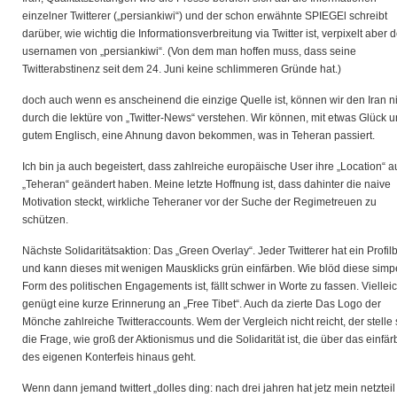
einzelner Twitterer („persiankiwi“) und der schon erwähnte SPIEGEl schreibt
darüber, wie wichtig die Informationsverbreitung via Twitter ist, verpixelt aber 
usernamen von „persiankiwi“. (Von dem man hoffen muss, dass seine
Twitterabstinenz seit dem 24. Juni keine schlimmeren Gründe hat.)
doch auch wenn es anscheinend die einzige Quelle ist, können wir den Iran n
durch die lektüre von „Twitter-News“ verstehen. Wir können, mit etwas Glück 
gutem Englisch, eine Ahnung davon bekommen, was in Teheran passiert.
Ich bin ja auch begeistert, dass zahlreiche europäische User ihre „Location“ a
„Teheran“ geändert haben. Meine letzte Hoffnung ist, dass dahinter die naive
Motivation steckt, wirkliche Teheraner vor der Suche der Regimetreuen zu
schützen.
Nächste Solidaritätsaktion: Das „Green Overlay“. Jeder Twitterer hat ein Profilb
und kann dieses mit wenigen Mausklicks grün einfärben. Wie blöd diese simp
Form des politischen Engagements ist, fällt schwer in Worte zu fassen. Vielleic
genügt eine kurze Erinnerung an „Free Tibet“. Auch da zierte Das Logo der
Mönche zahlreiche Twitteraccounts. Wem der Vergleich nicht reicht, der stelle 
die Frage, wie groß der Aktionismus und die Solidarität ist, die über das einfä
des eigenen Konterfeis hinaus geht.
Wenn dann jemand twittert „dolles ding: nach drei jahren hat jetz mein netzteil 