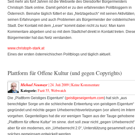
Seit mehr als fünf Jahren ist die Webseite des Gleisdorfer Bürgermeisters
Christoph Stark online. Damit gehört er zu den erfahrensten Politbloggern in
Österreich. Beinahe täglich füttert er das „Netztagebuch“ mit seinen Aktivitäten
seinen Erfahrungen und auch Problemen als Bürgermeister der oststeirischen
Stadt. Der Kontakt mit dem „Leser“ kommt dabei nicht zu kurz: Man kann
Kommentare abgeben und so mit dem Stadtchef direkt in Kontakt treten. Diese
Bürgermeister hat das Netz verstanden.
www.christoph-stark.at
Eines der ersten österreichischen Politblogs und täglich aktuell.
Plattform für Offene Kultur (und gegen Copyrights)
Michael Neumayr
| 24. Juli 2009 |
Keine Kommentare
Kategorie:
Fazit 55
,
Webwatch
Die „Plattform Geistiges Eigentum“ (
geistigeseigentum.com
) hat sich „aus
berechtigter Sorge um die schleichende Entwertung von geistigem Eigentum“
gegründet und möchte gegen Urheberrechtsverletzungen (vor allem) im Intern
vorgehen. Gegenteiliges hat die vor wenigen Tagen aus der Tauge gehobene
„Plattform für offene Kultur“ im sinne. dort soll zwar nicht „gegen Urheberrecht“
aber für ein modernes, ein „Urheberrecht 2.0“, Unterstützung gesammelt und 
solches gemeinsam entwickelt werden.