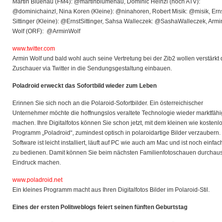
Martin Bluenau (FM4): @martinblumenau, Dominic Heinzl (noch ATV):
@dominichainzl, Nina Koren (Kleine): @ninahoren, Robert Misik: @misik, Ern
Sittinger (Kleine): @ErnstSittinger, Sahsa Walleczek: @SashaWalleczek, Armi
Wolf (ORF): @ArminWolf
www.twitter.com
Armin Wolf und bald wohl auch seine Vertretung bei der Zib2 wollen verstärkt 
Zuschauer via Twitter in die Sendungsgestaltung einbauen.
Poladroid erweckt das Sofortbild wieder zum Leben
Erinnen Sie sich noch an die Polaroid-Sofortbilder. Ein österreichischer
Unternehmer möchte die hoffnungslos veraltete Technologie wieder marktfähi
machen. Ihre Digitalfotos können Sie schon jetzt, mit dem kleinen wie kostenl
Programm „Poladroid“, zumindest optisch in polaroidartige Bilder verzaubern.
Software ist leicht installiert, läuft auf PC wie auch am Mac und ist noch einfac
zu bedienen. Damit können Sie beim nächsten Familienfotoschauen durchau
Eindruck machen.
www.poladroid.net
Ein kleines Programm macht aus Ihren Digitalfotos Bilder im Polaroid-Stil.
Eines der ersten Politweblogs feiert seinen fünften Geburtstag