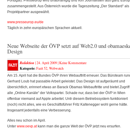
Portugal). Presseurop wird unabhänigig und von Journalisten aus ganz Euro
zusammengestellt. Aus Österreich wurde die Tageszeitung „Der Standard“ als
Projektpartner ausgewählt.
www.presseurop.eu/de
Täglich in zehn europäischen Sprachen aktuell.
Neue Webseite der ÖVP setzt auf Web2.0 und obamaesk
Design
Redaktion
| 24. April 2009 |
Keine Kommentare
Kategorie:
Fazit 52
,
Webwatch
Am 15. April hat die Bundes ÖVP ihren Webauftritt erneuer. Das Büroteam ru
Gerhard Loub hat passable Arbeit geleistet. Das Design ist aufgeräumt und
übersichtlich, erinnert etwas an Barack Obamas Webauftritte und bietet Zugriff
alle „Online-Kanäle“ der Volkspartei. Schade nur, dass bei der ÖVP in Wien
offenbar niemand auf Apple arbeitet. Untr diesem Betriebssystem funktioniert
(noch) nicht alles, wie es Geschäftsführer Fritz Kaltenegger wohl gerne hätte.
Insgesamt jedenfalls eine Verbesserung.
Alles neu schon im April.
Unter
www.oevp.at
kann man die ganze Welt der ÖVP jetzt neu ersurfen.