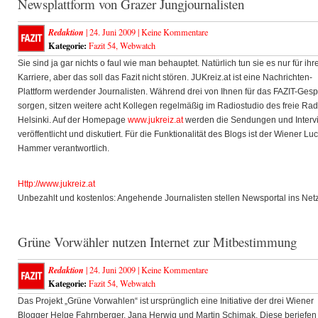
Newsplattform von Grazer Jungjournalisten
Redaktion
| 24. Juni 2009 |
Keine Kommentare
Kategorie:
Fazit 54
,
Webwatch
Sie sind ja gar nichts o faul wie man behauptet. Natürlich tun sie es nur für ihr
Karriere, aber das soll das Fazit nicht stören. JUKreiz.at ist eine Nachrichten-
Plattform werdender Journalisten. Während drei von Ihnen für das FAZIT-Ges
sorgen, sitzen weitere acht Kollegen regelmäßig im Radiostudio des freie Rad
Helsinki. Auf der Homepage
www.jukreiz.at
werden die Sendungen und Interv
veröffentlicht und diskutiert. Für die Funktionalität des Blogs ist der Wiener Lu
Hammer verantwortlich.
Http://www.jukreiz.at
Unbezahlt und kostenlos: Angehende Journalisten stellen Newsportal ins Netz
Grüne Vorwähler nutzen Internet zur Mitbestimmung
Redaktion
| 24. Juni 2009 |
Keine Kommentare
Kategorie:
Fazit 54
,
Webwatch
Das Projekt „Grüne Vorwahlen“ ist ursprünglich eine Initiative der drei Wiener
Blogger Helge Fahrnberger, Jana Herwig und Martin Schimak. Diese beriefen