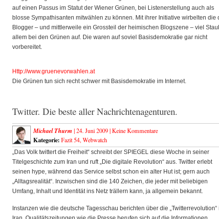
auf einen Passus im Statut der Wiener Grünen, bei Listenerstellung auch als
blosse Sympathisanten mitwählen zu können. Mit ihrer Initiative wirbelten die 
Blogger – und mittlerweile ein Grossteil der heimischen Blogszene – viel Stau
allem bei den Grünen auf. Die waren auf soviel Basisdemokratie gar nicht
vorbereitet.
Http://www.gruenevorwahlen.at
Die Grünen tun sich recht schwer mit Basisdemokratie im Internet.
Twitter. Die beste aller Nachrichtenagenturen.
Michael Thurm
| 24. Juni 2009 |
Keine Kommentare
Kategorie:
Fazit 54
,
Webwatch
„Das Volk twittert die Freiheit“ schreibt der SPIEGEL diese Woche in seiner
Titelgeschichte zum Iran und ruft „Die digitale Revolution“ aus. Twitter erlebt
seinen hype, während das Service selbst schon ein alter Hut ist; gern auch
„Alltagsrealität“. Inzwischen sind die 140 Zeichen, die jeder mit beliebigen
Umfang, Inhalt und Identität ins Netz trällern kann, ja allgemein bekannt.
Instanzen wie die deutsche Tagesschau berichten über die „Twitterrevolution“
Iran, Qualitätszeitungen wie die Presse berufen sich auf die Informationen