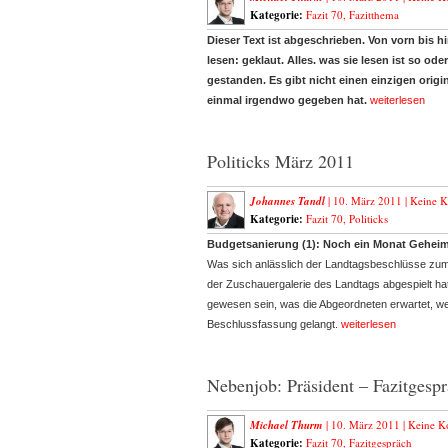
Kategorie:
Fazit 70
,
Fazitthema
Dieser Text ist abgeschrieben. Von vorn bis h
lesen: geklaut. Alles. was sie lesen ist so o
gestanden. Es gibt nicht einen einzigen origi
einmal irgendwo gegeben hat.
weiterlesen
Politicks März 2011
Johannes Tandl
| 10. März 2011 |
Keine 
Kategorie:
Fazit 70
,
Politicks
Budgetsanierung (1): Noch ein
Monat Geheim
Was sich anlässlich der Landtagsbeschlüsse zum 
der Zuschauergalerie des Landtags abgespielt ha
gewesen sein, was die Abgeordneten erwartet, we
Beschlussfassung gelangt.
weiterlesen
Nebenjob: Präsident – Fazitgesp
Michael Thurm
| 10. März 2011 |
Keine K
Kategorie:
Fazit 70
,
Fazitgespräch