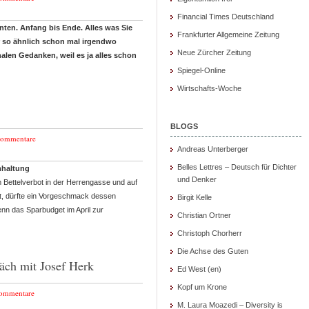
Financial Times Deutschland
inten. Anfang bis Ende. Alles was Sie
Frankfurter Allgemeine Zeitung
der so ähnlich schon mal irgendwo
Neue Zürcher Zeitung
nalen Gedanken, weil es ja alles schon
Spiegel-Online
Wirtschafts-Woche
BLOGS
Kommentare
Andreas Unterberger
Belles Lettres – Deutsch für Dichter
haltung
und Denker
Bettelverbot in der Herrengasse und auf
t, dürfte ein Vorgeschmack dessen
Birgit Kelle
nn das Sparbudget im April zur
Christian Ortner
Christoph Chorherr
Die Achse des Guten
räch mit Josef Herk
Ed West (en)
Kopf um Krone
ommentare
M. Laura Moazedi – Diversity is