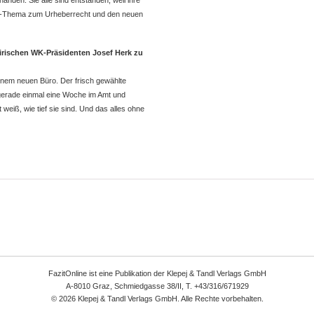
anden. Sie alle sind entstanden, weil ihre
it-Thema zum Urheberrecht und den neuen
eirischen WK-Präsidenten Josef Herk zu
seinem neuen Büro. Der frisch gewählte
 gerade einmal eine Woche im Amt und
eiß, wie tief sie sind. Und das alles ohne
FazitOnline ist eine Publikation der Klepej & Tandl Verlags GmbH
A-8010 Graz, Schmiedgasse 38/II, T. +43/316/671929
© 2026 Klepej & Tandl Verlags GmbH. Alle Rechte vorbehalten.