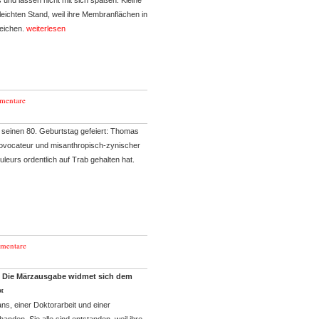
 und lassen nicht mit sich spaßen. Kleine
ichten Stand, weil ihre Membranflächen in
reichen.
weiterlesen
mentare
 seinen 80. Geburtstag gefeiert: Thomas
rovocateur und misanthropisch-zynischer
uleurs ordentlich auf Trab gehalten hat.
mentare
ich. Die Märzausgabe widmet sich dem
«
 einer Doktorarbeit und einer