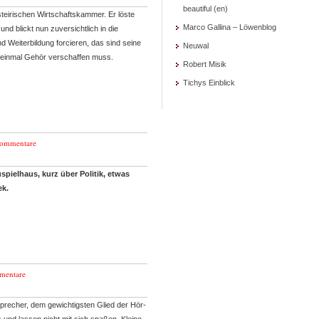
beautiful (en)
teirischen Wirtschaftskammer. Er löste
Marco Gallina – Löwenblog
nd blickt nun zuversichtlich in die
d Weiterbildung forcieren, das sind seine
Neuwal
t einmal Gehör verschaffen muss.
Robert Misik
Tichys Einblick
Kommentare
spielhaus, kurz über Politik, etwas
ek.
mentare
precher, dem gewichtigsten Glied der Hör-