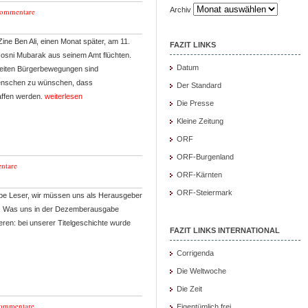
Archiv
Kommentare
ine Ben Ali, einen Monat später, am 11.
FAZIT LINKS
Hosni Mubarak aus seinem Amt flüchten.
Datum
reiten Bürgerbewegungen sind
Menschen zu wünschen, dass
Der Standard
affen werden.
weiterlesen
Die Presse
Kleine Zeitung
ORF
ORF-Burgenland
ntare
ORF-Kärnten
ORF-Steiermark
be Leser, wir müssen uns als Herausgeber
gen. Was uns in der Dezemberausgabe
rieren: bei unserer Titelgeschichte wurde
FAZIT LINKS INTERNATIONAL
Corrigenda
Die Weltwoche
Die Zeit
ommentare
Eigentümlich frei