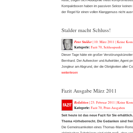
Kette, zeigen sich Audiophile meist kompromisslos
Kompaktboxen haben im passiven Sektor keinen le
der Regel für einen vollen Klanggenuss nicht aus
Stalder macht Schluss!
Peter Stalder
| 10. März 2011 |
Keine Kom
Kategorie:
Fazit 70
,
Schlusspunkt
Dieser Tage hätte ein großer Verstörungskünstler
Bernhard. Der Aufwecker und Aufwirbler, Agent p
Jongleur am Abgrund, der die Obrigkeiten aller Co
weiterlesen
Fazit Ausgabe März 2011
Redaktion
| 23. Februar 2011 |
Keine Kom
Kategorie:
Fazit 70
,
Print-Ausgaben
Seit heute ist das neue Fazit für Sie erhältl
Thema »Urheberrecht. Die Gedanken sind frei
Die Gemeinsamkeiten eines Thomas-Mann-Romans,