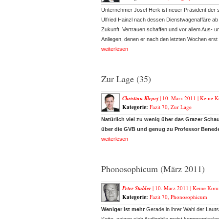
Unternehmer Josef Herk ist neuer Präsident der s
Ulfried Hainzl nach dessen Dienstwagenaffäre ab u
Zukunft. Vertrauen schaffen und vor allem Aus- un
Anliegen, denen er nach den letzten Wochen ers
weiterlesen
Zur Lage (35)
Christian Klepej
| 10. März 2011 |
Keine 
Kategorie:
Fazit 70
,
Zur Lage
Natürlich viel zu wenig über das Grazer Schau
über die GVB und genug zu Professor Bened
weiterlesen
Phonosophicum (März 2011)
Peter Stalder
| 10. März 2011 |
Keine Kom
Kategorie:
Fazit 70
,
Phonosophicum
Weniger ist mehr
Gerade in ihrer Wahl der Lauts