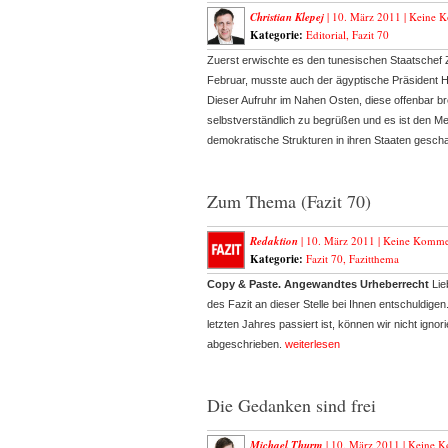
Christian Klepej
| 10. März 2011 |
Keine 
Kategorie:
Editorial
,
Fazit 70
Zuerst erwischte es den tunesischen Staatschef Z
Februar, musste auch der ägyptische Präsident 
Dieser Aufruhr im Nahen Osten, diese offenbar b
selbstverständlich zu begrüßen und es ist den 
demokratische Strukturen in ihren Staaten gesch
Zum Thema (Fazit 70)
Redaktion
| 10. März 2011 |
Keine Komme
Kategorie:
Fazit 70
,
Fazitthema
Copy & Paste. Angewandtes Urheberrecht
Lie
des Fazit an dieser Stelle bei Ihnen entschuldi
letzten Jahres passiert ist, können wir nicht igno
abgeschrieben.
weiterlesen
Die Gedanken sind frei
Michael Thurm
| 10. März 2011 |
Keine K