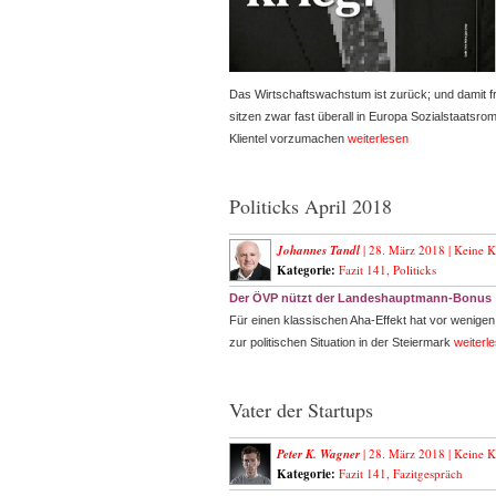
Das Wirtschaftswachstum ist zurück; und damit fr
sitzen zwar fast überall in Europa Sozialstaatsro
Klientel vorzumachen
weiterlesen
Politicks April 2018
Johannes Tandl
| 28. März 2018 |
Keine 
Kategorie:
Fazit 141
,
Politicks
Der ÖVP nützt der Landeshauptmann-Bonus
Für einen klassischen Aha-Effekt hat vor wenige
zur politischen Situation in der Steiermark
weiterl
Vater der Startups
Peter K. Wagner
| 28. März 2018 |
Keine 
Kategorie:
Fazit 141
,
Fazitgespräch