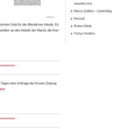
beautiful (en)
Marco Gallina – Löwenblog
Neuwal
isches Geld für die öffentlichen Hände. Es
Robert Misik
mantiker an den Hebeln der Macht, die ihrer
Tichys Einblick
Kommentare
n Tagen eine Umfrage der Kronen Zeitung
esen
Kommentare