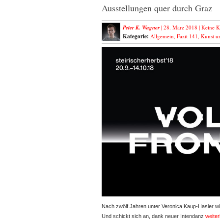
Ausstellungen quer durch Graz
Peter K. Wagner
| 28. März 2018 |
Keine 
Kategorie:
Allgemein
,
Fazit 141
,
Kunst u
Nach zwölf Jahren unter Veronica Kaup-Hasler wil
Und schickt sich an, dank neuer Intendanz
weiter