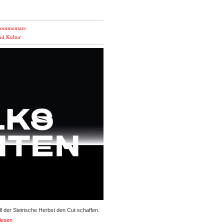
Kommentare
nd Kultur
l der Steirische Herbst den Cut schaffen.
lesen