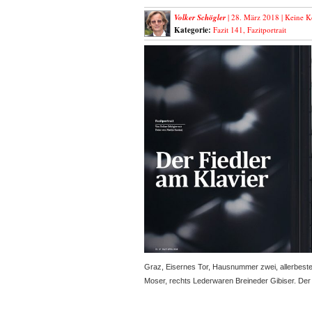
Volker Schögler
| 28. März 2018 |
Keine 
Kategorie:
Fazit 141
,
Fazitportrait
Graz, Eisernes Tor, Hausnummer zwei, allerbest
Moser, rechts Lederwaren Breineder Gibiser. D