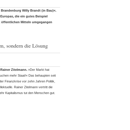
n Brandenburg Willy Brandt (in Bau)«.
Europas, die ein gutes Beispiel
it öffentlichen Mitteln umgegangen
em, sondern die Lösung
 Rainer Zitelmann.
»Der Markt hat
auchen mehr Staat!« Das behaupten seit
r Finanzkrise vor zehn Jahren Politik,
lektuelle. Rainer Zitelmann vertritt die
hr Kapitalismus tut den Menschen gut.