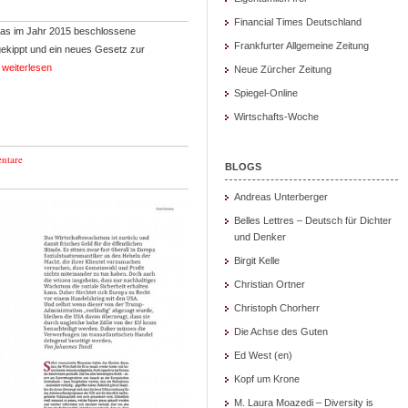
Financial Times Deutschland
 das im Jahr 2015 beschlossene
Frankfurter Allgemeine Zeitung
gekippt und ein neues Gesetz zur
n
weiterlesen
Neue Zürcher Zeitung
Spiegel-Online
Wirtschafts-Woche
ntare
BLOGS
Andreas Unterberger
Belles Lettres – Deutsch für Dichter
und Denker
Birgit Kelle
Christian Ortner
Christoph Chorherr
Die Achse des Guten
Ed West (en)
Kopf um Krone
M. Laura Moazedi – Diversity is