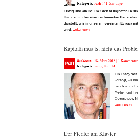
Kategorie:
Fazit 141
,
Zur Lage
Einzig und alleine über den »Flughafen Berli
Und damit über eine der teuersten Baustellen 
darstellt, wie in unserem vereinten Europa m
wird.
weiterlesen
Kapitalismus ist nicht das Probl
Redaktion
| 28. März 2018 |
1 Kommentar
Kategorie:
Essay
,
Fazit 141
Ein Essay von
versagt, wir br
dem Ausbruch de
Medien und Intel
Gegenthese: Me
weiterlesen
Der Fiedler am Klavier