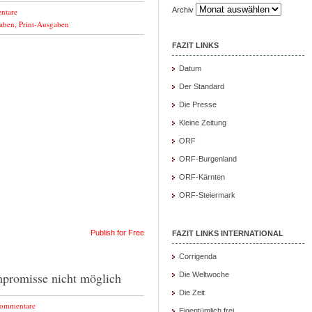
Archiv
ntare
aben
,
Print-Ausgaben
FAZIT LINKS
Datum
Der Standard
Die Presse
Kleine Zeitung
ORF
ORF-Burgenland
ORF-Kärnten
ORF-Steiermark
Publish for Free
FAZIT LINKS INTERNATIONAL
Corrigenda
mpromisse nicht möglich
Die Weltwoche
Die Zeit
Kommentare
Eigentümlich frei