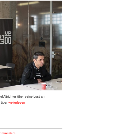
 Altrichter über seine Lust am
, über
weiterlesen
Kommentare